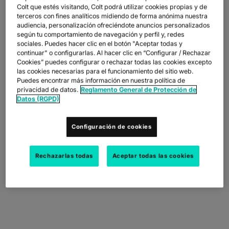
FICHAS TÉCNICAS
docs
Caroline is also responsible for Colt’s ESG strategy, including
Colt que estés visitando, Colt podrá utilizar cookies propias y de
NUESTROS CLIENTES DIGITALES
FABRICACIÓN
factory
DESCUBRIR
IP TRÁNSITO
globe_book
terceros con fines analíticos midiendo de forma anónima nuestra
sustainability and diversity & inclusion. Dedicated to building a
MINORISTA
shoppingmode
BOLETINES INFORMATIVOS
podcasts
audiencia, personalización ofreciéndote anuncios personalizados
more diverse workplace, Caroline is a mentor and Diversity
MAPA DE RED
map
FARMACÉUTICO
pill
ETHERNET
según tu comportamiento de navegación y perfil y, redes
sponsor, championing inclusivity.
MERCADOS DE CAPITALES
monitor
sociales. Puedes hacer clic en el botón "Aceptar todas y
ESTADO DE LA RED
network_check
FICHAS TÉCNICAS
Docs
MINORISTA
shoppingmode
continuar" o configurarlas. Al hacer clic en “Configurar / Rechazar
DEDICATED CLOUD ACCESS
She is also Chairman of the Corporate Compliance Committee,
Cookies” puedes configurar o rechazar todas las cookies excepto
COMERCIO MAYORISTA
3p
dealing with Whistleblowing and Ethics and is responsible for
NUESTROS PARTNERS
handshake
DEFENSA
las cookies necesarias para el funcionamiento del sitio web.
castle
implementing and monitoring Colt’s anti-bribery programme.
NETWORK AS A SERVICE
Puedes encontrar más información en nuestra política de
MERCADOS DE CAPITALES
account_balance
privacidad de datos.
Reglamento General de Protección de
REDES DE ÁREA AMPLIA
TRANSPORTE Y LOGÍSTICA
delivery_truck_speed
Caroline oversees corporate governance at Colt and acts as
Datos (RGPD)
Secretary to the Board, Audit Committee and Remuneration
VPN IP
WHOLESALE Y HYPERSCALERS
warehouse
Committee. Caroline previously held senior roles at the Reuters
joint venture, Radianz, and Rea Brothers Group plc. She
SOLUCIONES CPE
Configuración de cookies
qualified as a solicitor in 1990.
SD-WAN + SASE
Rechazarlas todas
Aceptar todas las cookies
LAN + LAN INALÁMBRICA
BACK TO LEADERSHIP
TODOS LOS SERVICIOS DE RED