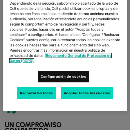
EN LA NUBE
SCALABLE CLOUD
Dependiendo de la sección, subdominio o apartado de la web de
SEGURA Y DE
SOLUTIONS WITH
Colt que estés visitando, Colt podrá utilizar cookies propias y de
ALTO
DATA
terceros con fines analíticos midiendo de forma anónima nuestra
RENDIMIENTO
SOVEREIGNTY
audiencia, personalización ofreciéndote anuncios personalizados
según tu comportamiento de navegación y perfil y, redes
Las empresas obtienen un
Gracias a la amplia
sociales. Puedes hacer clic en el botón "Aceptar todas y
acceso fiable, de baja latencia
infraestructura global de
continuar" o configurarlas. Al hacer clic en “Configurar / Rechazar
y dedicado a OVHcloud a
OVHcloud (más de 450 000
Cookies” puedes configurar o rechazar todas las cookies excepto
través de los galardonados
servidores en 43 centros de
las cookies necesarias para el funcionamiento del sitio web.
premios Dedicated Cloud
datos), las empresas se
Puedes encontrar más información en nuestra política de
privacidad de datos.
Reglamento General de Protección de
Access y On Demand NaaS de
benefician de precios
Datos (RGPD)
Colt, lo que garantiza un
predecibles, una soberanía
ancho de banda completo, un
total de los datos y una
rendimiento óptimo y una
escalabilidad sostenible para
Configuración de cookies
protección de datos integral al
satisfacer las cambiantes
mover cargas de trabajo entre
demandas de las estrategias
nubes y redes.
híbridas y multinube.
Rechazarlas todas
Aceptar todas las cookies
recycling
UN COMPROMISO