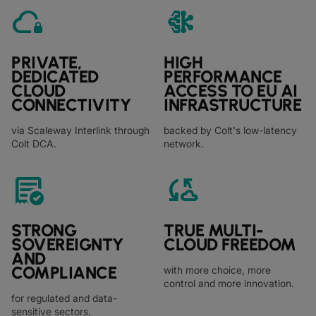
cloud_lock
network_intel_node
PRIVATE,
HIGH
DEDICATED
PERFORMANCE
CLOUD
ACCESS TO EU AI
CONNECTIVITY
INFRASTRUCTURE
via Scaleway Interlink through
backed by Colt's low-latency
Colt DCA.
network.
order_approve
cloud_sync
STRONG
TRUE MULTI-
SOVEREIGNTY
CLOUD FREEDOM
AND
COMPLIANCE
with more choice, more
control and more innovation.
for regulated and data-
sensitive sectors.