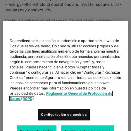
+ energy-efficient cloud operations and private, secure, ultra-
low-latency connectivity.
Scaleway delivers on all of these. As one of their chosen
interlink partners, Colt now provides direct, dedicated access to
Scaleway’s cloud — supporting Europe’s push for digital
sovereignty and next-gen AI innovation.
Dependiendo de la sección, subdominio o apartado de la web de
Colt que estés visitando, Colt podrá utilizar cookies propias y de
terceros con fines analíticos midiendo de forma anónima nuestra
audiencia, personalización ofreciéndote anuncios personalizados
según tu comportamiento de navegación y perfil y, redes
sociales. Puedes hacer clic en el botón "Aceptar todas y
continuar" o configurarlas. Al hacer clic en “Configurar / Rechazar
Cookies” puedes configurar o rechazar todas las cookies excepto
las cookies necesarias para el funcionamiento del sitio web.
Puedes encontrar más información en nuestra política de
privacidad de datos.
Reglamento General de Protección de
Datos (RGPD)
ETIQUETA
MEET SCALEWAY -
Configuración de cookies
EUROPE'S CLOUD