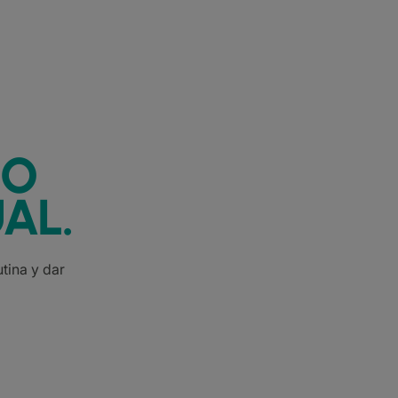
IO
AL.
tina y dar