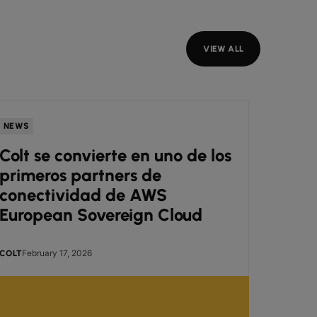
VIEW ALL
NEWS
NEWS
Colt se convierte en uno de los
Colt
primeros partners de
para
conectividad de AWS
gene
European Sovereign Cloud
February 17, 2026
COLT
BUDDY B