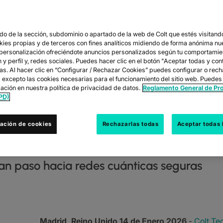
o de la sección, subdominio o apartado de la web de Colt que estés visitando
ETA EL PRIMER
okies propias y de terceros con fines analíticos midiendo de forma anónima nu
 personalización ofreciéndote anuncios personalizados según tu comportamie
y perfil y, redes sociales. Puedes hacer clic en el botón "Aceptar todas y con
TICO DE CIFR
las. Al hacer clic en “Configurar / Rechazar Cookies” puedes configurar o rec
s excepto las cookies necesarias para el funcionamiento del sitio web. Puedes
ación en nuestra política de privacidad de datos.
Reglamento General de Pr
A COMPUTACIÓ
PD)
ación de cookies
Rechazarlas todas
Aceptar todas 
ran paso hacia redes cuánticas seguras
Madrid, Reino Unido 14 de Enero 2026
-
Colt Te