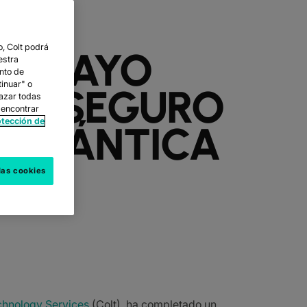
, Colt podrá
 ENSAYO
estra
nto de
tinuar" o
ADO SEGURO
hazar todas
 encontrar
otección de
N CUÁNTICA
las cookies
chnology Services
(Colt), ha completado un