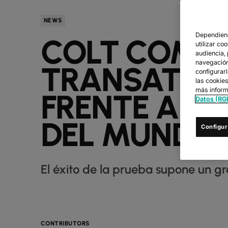
NEWS
Dependiend
COLT COMPL
utilizar co
audiencia,
navegación 
TRANSATLÁN
configurar
las cookie
más inform
FRENTE A L
Datos (RG
DEL MUNDO
Configur
El éxito de la prueba supone un g
CONTRIBUTORS