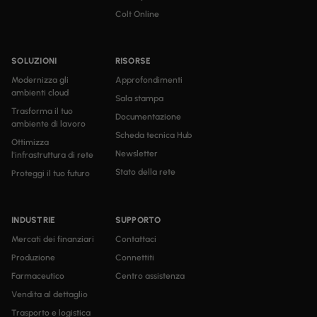
Colt Online
SOLUZIONI
RISORSE
Modernizza gli
Approfondimenti
ambienti cloud
Sala stampa
Trasforma il tuo
Documentazione
ambiente di lavoro
Scheda tecnica Hub
Ottimizza
Newsletter
l'infrastruttura di rete
Stato della rete
Proteggi il tuo futuro
INDUSTRIE
SUPPORTO
Mercati dei finanziari
Contattaci
Produzione
Connettiti
Farmaceutico
Centro assistenza
Vendita al dettaglio
Trasporto e logistica