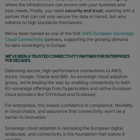
where the infrastructure can evolve with your business and
your needs. Finally, you need
security and trust
, working with a
partner that can not only secure the data in transit, but who
adheres to high standards themselves.
We’ve been named as one of the first
AWS European Sovereign
Cloud Connectivity
partners, supporting the growing demand
for data sovereignty in Europe.
WE’VE BEEN A TRUSTED CONNECTIVITY PARTNER FOR ENTERPRISES
FOR DECADES
.
Delivering secure, high-performance connections to AWS,
Azure, Google, Oracle and IBM. As sovereign cloud adoption
grows, we’re leading the way by enabling connectivity to both
EU-sovereign offerings from hyperscalers and native European
cloud providers like OVHcloud and Scaleway.
For enterprises, this means confidence in compliance, flexibility
in cloud choice, and assurance that connectivity won’t be a
barrier to innovation.
Sovereign cloud adoption is reshaping the European digital
landscape, and connectivity is the foundation that makes it
possible.