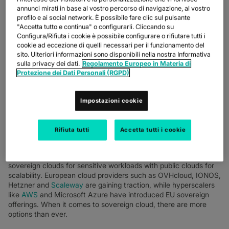
annunci mirati in base al vostro percorso di navigazione, al vostro
profilo e ai social network. È possibile fare clic sul pulsante
"Accetta tutto e continua" o configurarli. Cliccando su
Configura/Rifiuta i cookie è possibile configurare o rifiutare tutti i
cookie ad eccezione di quelli necessari per il funzionamento del
sito. Ulteriori informazioni sono disponibili nella nostra Informativa
sulla privacy dei dati.
Regolamento Europeo in Materia di
Protezione dei Dati Personali (RGPD)
BUSINESSES AND END USERS ALIKE HAVE HIGHER
DEMANDS AND EXPECTATIONS ON HOW THEIR DATA IS
Impostazioni cookie
PROTECTED.
In this climate, CIOs and their teams are busy looking at how to
build sovereign cloud networks that protect data and enable the
Rifiuta tutti
Accetta tutti i cookie
business.
We’re seeing customers build hybrid infrastructure, blending
sovereign clouds for sensitive workloads with public clouds for
scalability. European cloud providers such as OVHcloud, IONOS,
Hetzner and
Scaleway
are gaining traction, while hyperscalers
like
AWS
and Microsoft Azure have introduced EU sovereign
offerings. When it comes to sovereign cloud, there are more
options than ever.