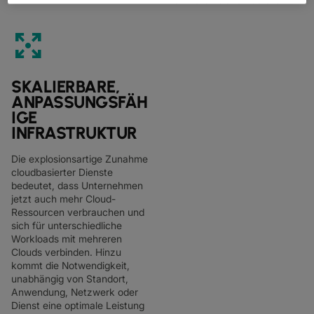
SD-WAN + SASE
arrows_output
LAN + DRAHTLOSES LAN
ALLE NETZWERKDIENSTE
SKALIERBARE,
ANPASSUNGSFÄH
IGE
INFRASTRUKTUR
Die explosionsartige Zunahme
cloudbasierter Dienste
bedeutet, dass Unternehmen
jetzt auch mehr Cloud-
Ressourcen verbrauchen und
sich für unterschiedliche
Workloads mit mehreren
Clouds verbinden. Hinzu
kommt die Notwendigkeit,
unabhängig von Standort,
Anwendung, Netzwerk oder
Dienst eine optimale Leistung