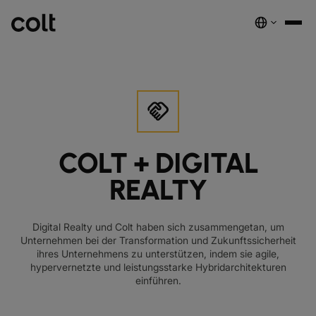
handshake
INFRA
SKALIERBARE INFRASTRUKTUR
COLT + DIGITAL
Wir treiben die KI‑Ökonomie voran. Wir liefern intelligente und
sichere Verbindungen weltweit.
REALTY
EMPFOHLENE PRODUKTE
DUNKLE GLASFASER
Digital Realty und Colt haben sich zusammengetan, um
Unternehmen bei der Transformation und Zukunftssicherheit
SPEKTRUM
nest_true_radiant
ihres Unternehmens zu unterstützen, indem sie agile,
hypervernetzte und leistungsstarke Hybridarchitekturen
WELLENLÄNGEN-SERVICES
einführen.
GROSSHANDELS‑SIP