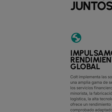
JUNTO
globe
IMPULSAM
RENDIMIE
GLOBAL
Colt implementa las s
una amplia gama de se
los servicios financier
minorista, la fabricació
logística, la alta tecnol
ofrece un rendimiento
comprobado adaptado 