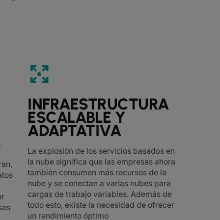
arrows_output
INFRAESTRUCTURA
ESCALABLE Y
ADAPTATIVA
S
La explosión de los servicios basados en
la nube significa que las empresas ahora
ran,
también consumen más recursos de la
atos
nube y se conectan a varias nubes para
cargas de trabajo variables. Además de
or
todo esto, existe la necesidad de ofrecer
sas
un rendimiento óptimo