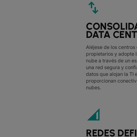
swap_vert
CONSOLID
DATA CEN
Aléjese de los centros
propietarios y adopte l
nube a través de un e
una red segura y confi
datos que alojan la TI
proporcionan conectiv
nubes.
network_cell
REDES DEF