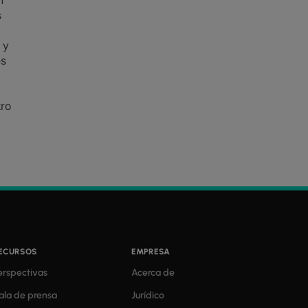
n
s
 y
es
tro
ECURSOS
EMPRESA
erspectivas
Acerca de
ala de prensa
Jurídico