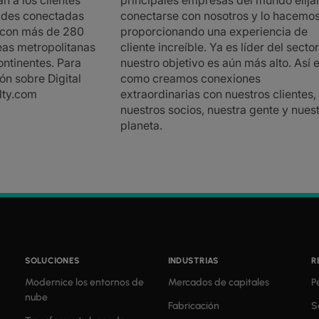
an a los clientes
principales empresas del mundo elija
ades conectadas
conectarse con nosotros y lo hacemo
 con más de 280
proporcionando una experiencia de
eas metropolitanas
cliente increíble. Ya es líder del sector
ontinentes. Para
nuestro objetivo es aún más alto. Así 
ón sobre Digital
como creamos conexiones
alty.com
extraordinarias con nuestros clientes,
nuestros socios, nuestra gente y nues
planeta.
SOLUCIONES
INDUSTRIAS
R
Modernice los entornos de
Mercados de capitales
P
nube
Fabricación
S