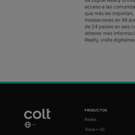
de Digital Realty brind
acceso a las comunid
que más les importan,
instalaciones en 49 ár
de 24 países en seis c
obtener más informaci
Realty, visite
digitalre
PRODUCTOS
Redes
Voice + UC