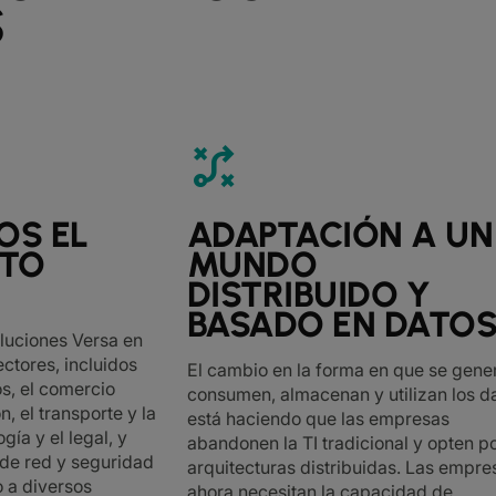
S
tactic
OS EL
ADAPTACIÓN A UN
NTO
MUNDO
DISTRIBUIDO Y
BASADO EN DATO
oluciones Versa en
ctores, incluidos
El cambio en la forma en que se gene
os, el comercio
consumen, almacenan y utilizan los d
n, el transporte y la
está haciendo que las empresas
ogía y el legal, y
abandonen la TI tradicional y opten p
 de red y seguridad
arquitecturas distribuidas. Las empre
a diversos
ahora necesitan la capacidad de