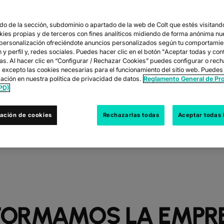
LT + DIGITAL REA
o de la sección, subdominio o apartado de la web de Colt que estés visitando
okies propias y de terceros con fines analíticos midiendo de forma anónima nu
 han asociado para ayudar a las empresas a transformar y prep
 personalización ofreciéndote anuncios personalizados según tu comportamie
adopción de arquitecturas híbridas ágiles, hiperconectadas y 
y perfil y, redes sociales. Puedes hacer clic en el botón "Aceptar todas y con
las. Al hacer clic en “Configurar / Rechazar Cookies” puedes configurar o rec
s excepto las cookies necesarias para el funcionamiento del sitio web. Puedes
ación en nuestra política de privacidad de datos.
Reglamento General de Pr
PD)
DESCARGUE NUESTRO RESUMEN DE SOLUCIONES PARA CLIENTES
ación de cookies
Rechazarlas todas
Aceptar todas 
FORMAMOS LA EMPR