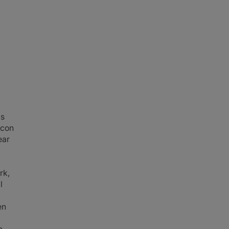
as
 con
ear
rk,
l
en