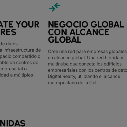
compare_arrows
ATE YOUR
NEGOCIO GLOBAL
TRES
CON ALCANCE
GLOBAL
 de datos
a infraestructura de
Cree una red para empresas globales
spacio compartido o
un alcance global. Una red híbrida y
able de centros de
multinube que conecta los edificios
 empresarial o
empresariales con los centros de dat
idad a múltiples
Digital Realty, utilizando el alcance
metropolitano de la Colt.
INIDAS