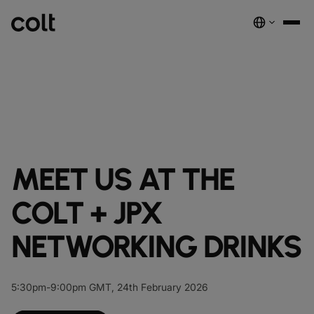
INFRA
スケーラブルなインフラストラクチャ
DIGITAL
AIエコノミーを支える。世界中にスマートでセキュアな接続を提供し
ネットワーク
音声サービス
セキュリティ
グローバルプラットフォーム
ます。
サービス
ネットワーク基盤サービス
デジタルエコシステムを、安全でインテリジェントな単一プラットフ
MEET US AT THE
COLTのネットワーク​
パートナープログラムのご紹介​
ESG
実績と成果
ォームに統合します。
注目の製品
ダークファイバー
COLTのカルチャー​
資源
接続・拡張・成長をシンプルにするインテリジェントソリューショ
ダークファイバー
ン。
詳しく見る
COLT + JPX
インサイト
newsmode
ラックコロケーション
会社概要
fingerprint
NETWORK-AS-A-SERVICE
ソリューション
スペクトラム
nest_true_radiant
NETWORKING DRINKS
顧客事例
auto_stories
ケージコロケーション
事業内容
home
職場環境を変革する
home_work
イーサネット
COLT WAVE(専用線)
接続サービス​
ニュースルーム
news
COLTのネットワーク
map
インフラの最適化を実現
cable
専用インターネットアクセス
IP トランジット
globe_book
卸売SIP
5:30pm-9:00pm GMT, 24th February 2026
ドキュメンテーション
network_intelligence
接続を確認
bigtop_updates
未来を守る
encrypted
ネットワークマップを見る
map
イーサネット
IPトランジット
globe_book