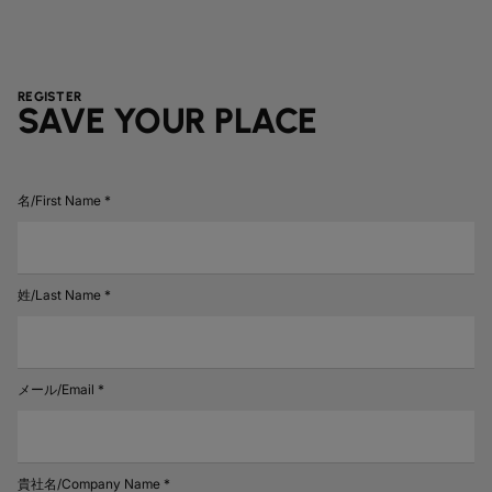
REGISTER
SAVE YOUR PLACE
名/First Name *
姓/Last Name *
メール/Email *
貴社名/Company Name *