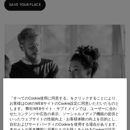
データシート
業種別
docs
デジタル分野の導入事例
SAVE YOUR PLACE
詳しく見る
クラウド接続サービス
製造業
forklift
リテール(小売)
storefront
ニュースレター
podcasts
ネットワークマップ
map
AAS (オンデマンドサービス)
製薬
pill
キャピタル・マーケット
monitor
ネットワークステータス
network_check
データシート
docs
WANサービス​
リテール(小売)
storefront
通信
3p
IP VPN
パートナー
handshake
防衛
shield
CPE ソリューション
キャピタル・マーケット
balance
運輸・物流
delivery_truck_speed
SD-WAN + SASE
ホールセール & ハイパースケーラー
warehouse
マネージドLAN​
すべてのネットワークサービス
「すべてのCookie使用に同意する」をクリックすることにより、
お客様はColtのWEBサイトのCookie設定に同意いただいたものと
します。 弊社WEBサイト・サブドメインでは、ユーザーに合わ
せたコンテンツや広告の表示、ソーシャルメディア機能の提供と
いったウェブサイトの性能向上・お客様体験の向上を目的とし、
自社およびサードパーティのCookieを使用する場合があります。
本サイトの基本機能に必要なものを除くあらゆるCookieの設定