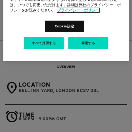
は、いつでも変更いただけます。詳細は弊社のプライバシー・ポ
リシーをお読みください。
プライバシー・ポリシー
Cookie設定
すべて拒否する
同意する
OVERVIEW
location_on
LOCATION
BELL INN YARD, LONDON EC3V 0BL
alarm
TIME
5:30PM - 9:00PM GMT