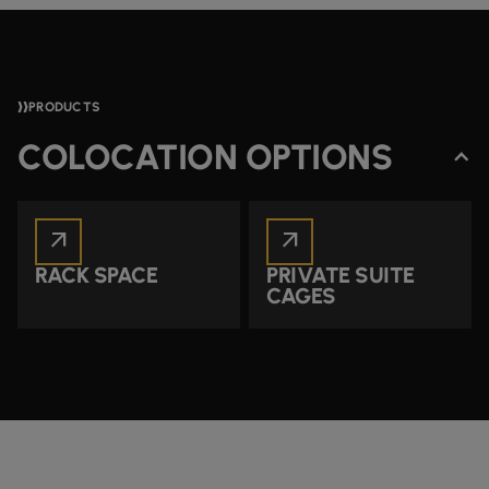
PRODUCTS
COLOCATION OPTIONS
arrow_outward
arrow_outward
RACK SPACE
PRIVATE SUITE
CAGES