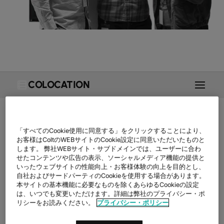
COLOCATION
「すべてのCookie使用に同意する」をクリックすることにより、
お客様はColtのWEBサイトのCookie設定に同意いただいたものと
概要
SECURE DATA CENTRE
します。 弊社WEBサイト・サブドメインでは、ユーザーに合わ
せたコンテンツや広告の表示、ソーシャルメディア機能の提供と
いったウェブサイトの性能向上・お客様体験の向上を目的とし、
ENVIRONMENTS
自社およびサードパーティのCookieを使用する場合があります。
本サイトの基本機能に必要なものを除くあらゆるCookieの設定
ACROSS EUROPE
は、いつでも変更いただけます。詳細は弊社のプライバシー・ポ
リシーをお読みください。
プライバシー・ポリシー
As businesses evolve their IT strategies, Colt Colocation