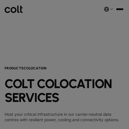
INFRA
スケーラブルなインフラストラクチャ
DIGITAL
AIエコノミーを支える。世界中にスマートでセキュアな接続を提供し
ネットワーク
音声サービス
セキュリティ
グローバルプラットフォーム
ます。
サービス
ネットワーク基盤サービス
デジタルエコシステムを、安全でインテリジェントな単一プラットフ
PRODUCTS
COLTのネットワーク​
COLOCATION
パートナープログラムのご紹介​
ESG
実績と成果
ォームに統合します。
注目の製品
ダークファイバー
COLTのカルチャー​
資源
接続・拡張・成長をシンプルにするインテリジェントソリューショ
COLT COLOCATION
ダークファイバー
ン。
詳しく見る
インサイト
newsmode
ラックコロケーション
会社概要
fingerprint
NETWORK-AS-A-SERVICE
ソリューション
SERVICES
スペクトラム
nest_true_radiant
顧客事例
auto_stories
ケージコロケーション
事業内容
home
職場環境を変革する
home_work
イーサネット
COLT WAVE(専用線)
接続サービス​
ニュースルーム
news
COLTのネットワーク
map
インフラの最適化を実現
cable
専用インターネットアクセス
IP トランジット
Host your critical infrastructure in our carrier-neutral data
globe_book
卸売SIP
ドキュメンテーション
centres with resilient power, cooling and connectivity options.
network_intelligence
接続を確認
bigtop_updates
未来を守る
encrypted
ネットワークマップを見る
map
イーサネット
IPトランジット
globe_book