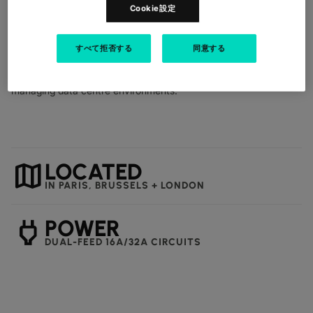
Cookie設定
delivers secure, carrier-neutral data centre space in strategic
European locations. Our facilities are designed to support
mission-critical infrastructure with high levels of physical
すべて拒否する
同意する
security, operational reliability and compliance. Customers
benefit from direct access to cloud and connectivity providers,
full control over their hardware, and Colt’s proven expertise in
managing data centre environments.
map
LOCATED
IN PARIS, BRUSSELS + LONDON
power
POWER
DUAL-FEED 16A/32A CIRCUITS