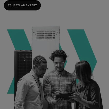
データシート
業種別
docs
デジタル分野の導入事例
詳しく見る
TALK TO AN EXPERT
クラウド接続サービス
製造業
forklift
リテール(小売)
storefront
ニュースレター
podcasts
ネットワークマップ
map
AAS (オンデマンドサービス)
製薬
pill
キャピタル・マーケット
monitor
ネットワークステータス
network_check
データシート
docs
WANサービス​
リテール(小売)
storefront
通信
3p
IP VPN
パートナー
handshake
防衛
shield
CPE ソリューション
キャピタル・マーケット
balance
運輸・物流
delivery_truck_speed
SD-WAN + SASE
ホールセール & ハイパースケーラー
warehouse
マネージドLAN​
すべてのネットワークサービス