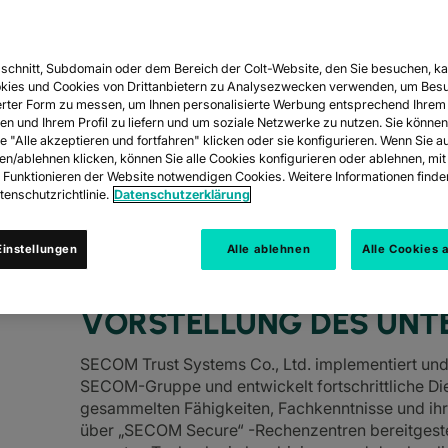
schnitt, Subdomain oder dem Bereich der Colt-Website, den Sie besuchen, ka
T SYSTEMS CO.,
kies und Cookies von Drittanbietern zu Analysezwecken verwenden, um Besu
rter Form zu messen, um Ihnen personalisierte Werbung entsprechend Ihrem
en und Ihrem Profil zu liefern und um soziale Netzwerke zu nutzen. Sie können
e "Alle akzeptieren und fortfahren" klicken oder sie konfigurieren. Wenn Sie a
ren/ablehnen klicken, können Sie alle Cookies konfigurieren oder ablehnen, m
mplementiert und verwaltet IT- und Netz
s Funktionieren der Website notwendigen Cookies. Weitere Informationen finden
enschutzrichtlinie.
Datenschutzerklärung
stleistungen auf der Grundlage ihrer...
instellungen
Alle ablehnen
Alle Cookies 
VORSTELLUNG DES UNT
SECOM Trust Systems Co., Ltd. implementiert und
SECOM-Gruppe und entwickelt fortschrittliche Die
gesammelten Fähigkeiten, Fachkenntnisse und ih
über „SECOM Secure“ -Rechenzentren bereitgestel