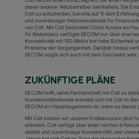
Colt reichte einen Vorschlag ein, der einen Vergl
denen anderer Netzbetreiber beinhaltete. Die En
Colt zu entscheiden, beruhte auf 1) dem Erfahrungs
und zuverlässiger Netzwerkdienste für Finanzunt
von Colt. Mit Colt Dedicated Cloud Access als Ha
für Redundanz verfügte SECOM nun über eine hoch
Konnektivität mit 100 Mbit/s bot hohe Sicherheit un
Probleme der Vergangenheit. Darüber hinaus verli
SECOM zeigte sich auch mit dem Durchsatz sehr 
ZUKÜNFTIGE PLÄNE
SECOM hofft, seine Partnerschaft mit Colt zu stä
Konnektivitätsdienste anbietet und mit Colt im B
SECOM ein Hauptaugenmerk ist, wenn es darum ge
Mit Colt können wir unseren Endbenutzern jetzt h
anbieten. Colt verfügt über einen reichen Erfahru
stabile und zuverlässige Konnektivität, und unsere
Jahren hat sich Colt im Zuge der steigenden Nac