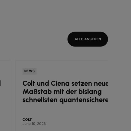
ALLE ANSEHEN
NEWS
NEWS
Colt und Ciena setzen neuen
Colt
Maßstab mit der bislang
Ista
schnellsten quantensicheren
Nach
transatlantischen
Infr
Datenübertragung
COLT
COLT
June 10, 2026
May 26, 