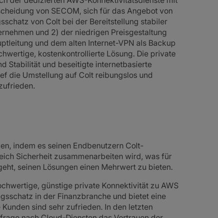
eich der dedizierten AWS-Konnektivitätsdienste mit
tscheidung von SECOM, sich für das Angebot von
schatz von Colt bei der Bereitstellung stabiler
ernehmen und 2) der niedrigen Preisgestaltung
uptleitung und dem alten Internet-VPN als Backup
wertige, kostenkontrollierte Lösung. Die private
d Stabilität und beseitigte internetbasierte
ef die Umstellung auf Colt reibungslos und
zufrieden.
rken, indem es seinen Endbenutzern Colt-
ereich Sicherheit zusammenarbeiten wird, was für
ht, seinen Lösungen einen Mehrwert zu bieten.
ochwertige, günstige private Konnektivität zu AWS
ngsschatz in der Finanzbranche und bietet eine
 Kunden sind sehr zufrieden. In den letzten
hfrage nach Cloud-Diensten das Vertrauen der