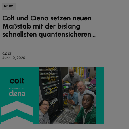
NEWS
NEWS
Colt und Ciena setzen neuen
Colt
Maßstab mit der bislang
Ista
schnellsten quantensicheren
Nach
transatlantischen
Infr
Datenübertragung
COLT
COLT
June 10, 2026
May 26, 