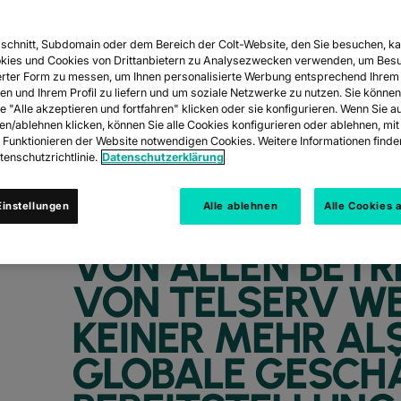
schnitt, Subdomain oder dem Bereich der Colt-Website, den Sie besuchen, ka
kies und Cookies von Drittanbietern zu Analysezwecken verwenden, um Besu
rter Form zu messen, um Ihnen personalisierte Werbung entsprechend Ihrem
en und Ihrem Profil zu liefern und um soziale Netzwerke zu nutzen. Sie können
e "Alle akzeptieren und fortfahren" klicken oder sie konfigurieren. Wenn Sie a
ren/ablehnen klicken, können Sie alle Cookies konfigurieren oder ablehnen, m
s Funktionieren der Website notwendigen Cookies. Weitere Informationen finden
äfts mit umfassendem Service für die Z
enschutzrichtlinie.
Datenschutzerklärung
instellungen
Alle ablehnen
Alle Cookies 
VON ALLEN BETR
VON TELSERV WE
KEINER MEHR AL
GLOBALE GESCHÄ