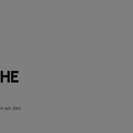
HE
en wir den