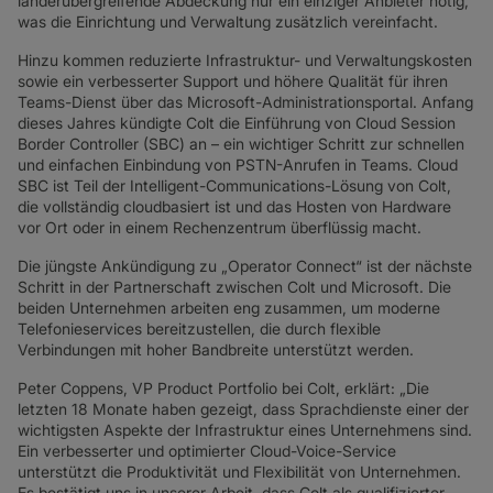
länderübergreifende Abdeckung nur ein einziger Anbieter nötig,
SD-WAN + SASE
was die Einrichtung und Verwaltung zusätzlich vereinfacht.
LAN + DRAHTLOSES LAN
Hinzu kommen reduzierte Infrastruktur- und Verwaltungskosten
sowie ein verbesserter Support und höhere Qualität für ihren
ALLE NETZWERKDIENSTE
Teams-Dienst über das Microsoft-Administrationsportal. Anfang
dieses Jahres kündigte Colt die Einführung von Cloud Session
Border Controller (SBC) an – ein wichtiger Schritt zur schnellen
und einfachen Einbindung von PSTN-Anrufen in Teams. Cloud
SBC ist Teil der Intelligent-Communications-Lösung von Colt,
die vollständig cloudbasiert ist und das Hosten von Hardware
vor Ort oder in einem Rechenzentrum überflüssig macht.
Die jüngste Ankündigung zu „Operator Connect“ ist der nächste
Schritt in der Partnerschaft zwischen Colt und Microsoft. Die
beiden Unternehmen arbeiten eng zusammen, um moderne
Telefonieservices bereitzustellen, die durch flexible
Verbindungen mit hoher Bandbreite unterstützt werden.
Peter Coppens, VP Product Portfolio bei Colt, erklärt: „Die
letzten 18 Monate haben gezeigt, dass Sprachdienste einer der
wichtigsten Aspekte der Infrastruktur eines Unternehmens sind.
Ein verbesserter und optimierter Cloud-Voice-Service
unterstützt die Produktivität und Flexibilität von Unternehmen.
Es bestätigt uns in unserer Arbeit, dass Colt als qualifizierter