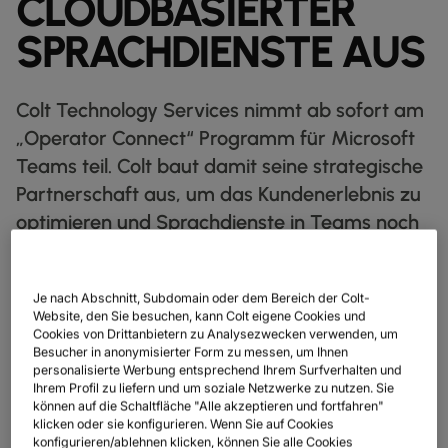
CLOUDBASIERTER
IP‑TRANSIT
globe_book
SPRACHDIENSTE AUS
ENTDECKEN
NETZWERK‑KARTE
map
Colt Technology Services nimmt ab sofort am
DATENBLÄTTER
docs
„Operator Connect“ Programm für Microsoft
Teams teil. Colt baut damit seine strategische
UNSERE PARTNER
handshake
Partnerschaft aus, um das Kundenerlebnis zu
KAPITALMÄRKTE
account_balance
optimieren und Sprachdienste in Teams noch
GROSSHANDEL & HYPERSCALER
Warehouse
einfacher bereitzustellen.
Je nach Abschnitt, Subdomain oder dem Bereich der Colt-
OPERATOR CONNECT
Website, den Sie besuchen, kann Colt eigene Cookies und
Cookies von Drittanbietern zu Analysezwecken verwenden, um
FÜR MICROSOFT
Besucher in anonymisierter Form zu messen, um Ihnen
DIGITALE
personalisierte Werbung entsprechend Ihrem Surfverhalten und
NETZWERK
SPRACHE & UC
SICHERHEIT
TEAMS VEREINFACHT
GLOBALE PLATTFORM
Ihrem Profil zu liefern und um soziale Netzwerke zu nutzen. Sie
DIENSTLEISTUNGEN
INFRASTRUKTURNETZDIENSTE
Wir vereinen Ihr digitales Ökosystem in einer sicheren, intelligenten
UNSER NETZWERK
PARTNER
ESG
UNSER TEAM
können auf die Schaltfläche "Alle akzeptieren und fortfahren"
REALE ERGEBNISSE
DIE INTEGRATION VON
Plattform.
klicken oder sie konfigurieren. Wenn Sie auf Cookies
DUNKLE GLASFASER
RESSOURCEN
Intelligente Lösungen, die das Verbinden, Skalieren und Wachsen
UNSER NETZWERK
map
konfigurieren/ablehnen klicken, können Sie alle Cookies