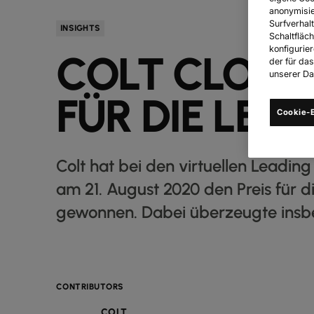
anonymisie
Surfverhalt
INSIGHTS
Schaltfläch
konfigurie
COLT CLOUD 
der für da
unserer Dat
FÜR DIE LEA
Cookie-E
Colt hat bei den virtuellen Leadi
am 21. August 2020 den Preis für 
gewonnen. Dabei überzeugte insbe
CONTRIBUTORS
COLT