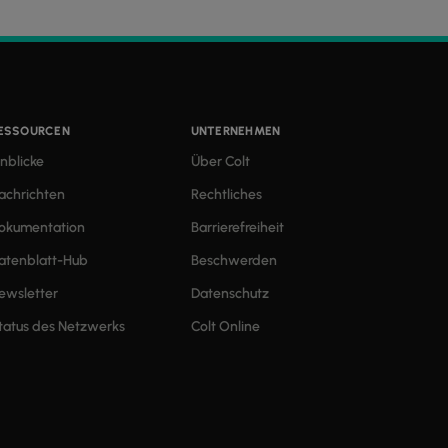
ESSOURCEN
UNTERNEHMEN
inblicke
Über Colt
achrichten
Rechtliches
okumentation
Barrierefreiheit
atenblatt-Hub
Beschwerden
ewsletter
Datenschutz
tatus des Netzwerks
Colt Online