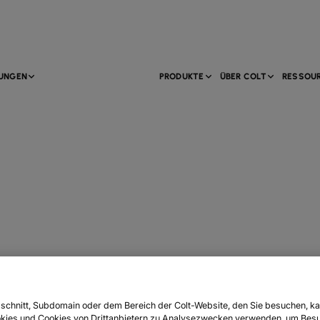
TUNGEN
PRODUKTE
ÜBER COLT
RESSOU
schnitt, Subdomain oder dem Bereich der Colt-Website, den Sie besuchen, ka
kies und Cookies von Drittanbietern zu Analysezwecken verwenden, um Besu