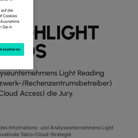
 auf die
uf Cookies
it Ausnahme
 HIGHLIGHT
 Sie in
WARDS
akzeptieren
alyseunternehmens Light Reading
Netzwerk-/Rechenzentrumsbetreiber)
oud Access) die Jury.
s des Informations- und Analyseunternehmens Light
ovativste Telco-Cloud-Strategie