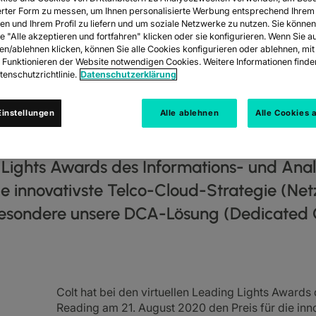
rter Form zu messen, um Ihnen personalisierte Werbung entsprechend Ihrem
en und Ihrem Profil zu liefern und um soziale Netzwerke zu nutzen. Sie können
e "Alle akzeptieren und fortfahren" klicken oder sie konfigurieren. Wenn Sie a
ren/ablehnen klicken, können Sie alle Cookies konfigurieren oder ablehnen, m
SERVICES SIND
s Funktionieren der Website notwendigen Cookies. Weitere Informationen finden
enschutzrichtlinie.
Datenschutzerklärung
DING LIGHTS A
instellungen
Alle ablehnen
Alle Cookies 
ng Lights Awards des Informations- und An
die innovativste Telco-Cloud-Strategie (
sondere unsere DCA-Lösung (Dedicated Cl
Colt hat bei den virtuellen Leading Lights Award
Reading am 21. August 2020 den Preis für die inn