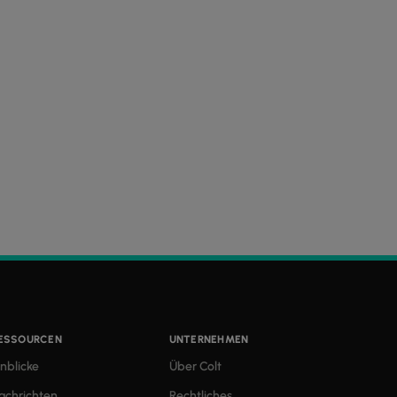
ESSOURCEN
UNTERNEHMEN
inblicke
Über Colt
achrichten
Rechtliches