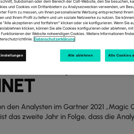
schnitt, Subdomain oder dem Bereich der Colt-Website, den Sie besuchen, ka
kies und Cookies von Drittanbietern zu Analysezwecken verwenden, um Besu
rter Form zu messen, um Ihnen personalisierte Werbung entsprechend Ihrem
en und Ihrem Profil zu liefern und um soziale Netzwerke zu nutzen. Sie können
T ALS VISIONÄR
e "Alle akzeptieren und fortfahren" klicken oder sie konfigurieren. Wenn Sie a
ren/ablehnen klicken, können Sie alle Cookies konfigurieren oder ablehnen, m
s Funktionieren der Website notwendigen Cookies. Weitere Informationen finden
enschutzrichtlinie.
Datenschutzerklärung
21 „MAGIC QUA
instellungen
Alle ablehnen
Alle Cookies 
RVICES, GLOBA
HNET
on den Analysten im Gartner 2021 „Magic 
 ist das zweite Jahr in Folge, dass die Analy