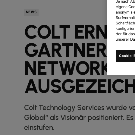
Je nach Ab
eigene Coo
anonymisie
NEWS
Surfverhalt
COLT ERNEU
Schaltfläch
konfigurie
der für da
unserer Dat
GARTNER 20
Cookie-E
NETWORK SE
AUSGEZEIC
Colt Technology Services wurde v
Global“ als Visionär positioniert. Es
einstufen.