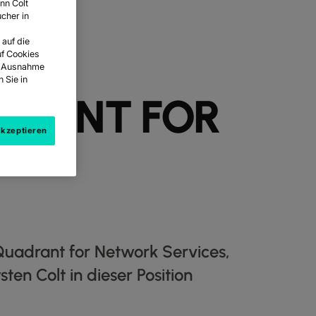
nn Colt
cher in
 auf die
 IM
uf Cookies
it Ausnahme
 Sie in
DRANT FOR
akzeptieren
L“
Quadrant for Network Services,
sten Colt in dieser Position