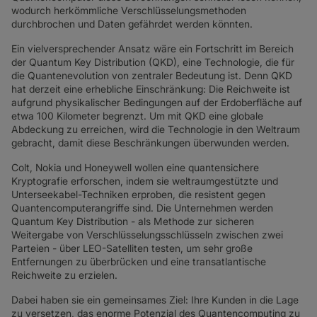
SD-WAN + SASE
wodurch herkömmliche Verschlüsselungsmethoden
durchbrochen und Daten gefährdet werden könnten.
LAN + DRAHTLOSES LAN
Ein vielversprechender Ansatz wäre ein Fortschritt im Bereich
ALLE NETZWERKDIENSTE
der Quantum Key Distribution (QKD), eine Technologie, die für
die Quantenevolution von zentraler Bedeutung ist. Denn QKD
hat derzeit eine erhebliche Einschränkung: Die Reichweite ist
aufgrund physikalischer Bedingungen auf der Erdoberfläche auf
etwa 100 Kilometer begrenzt. Um mit QKD eine globale
Abdeckung zu erreichen, wird die Technologie in den Weltraum
gebracht, damit diese Beschränkungen überwunden werden.
Colt, Nokia und Honeywell wollen eine quantensichere
Kryptografie erforschen, indem sie weltraumgestützte und
Unterseekabel-Techniken erproben, die resistent gegen
Quantencomputerangriffe sind. Die Unternehmen werden
Quantum Key Distribution - als Methode zur sicheren
Weitergabe von Verschlüsselungsschlüsseln zwischen zwei
Parteien - über LEO-Satelliten testen, um sehr große
Entfernungen zu überbrücken und eine transatlantische
Reichweite zu erzielen.
Dabei haben sie ein gemeinsames Ziel: Ihre Kunden in die Lage
zu versetzen, das enorme Potenzial des Quantencomputing zu