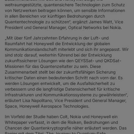
weltraumgestützte, quantensichere Technologien zum Schutz
von Netzwerken beitragen können, um sensible Informationen
in allen Bereichen vor künftigen Bedrohungen durch
Quantentechnologie zu schützen“, ergänzt James Watt, Vice
President und General Manager, Optical Networks bei Nokia.
„Mit über fünf Jahrzehnten Erfahrung in der Luft- und
Raumfahrt hat Honeywell die Entwicklung der globalen
Kommunikationslandschaft miterlebt und sich ihr angepasst. Wir
sind stolz darauf, weiterhin führend bei der Entwicklung
zukunftssicherer Lösungen wie den QEYSSat- und QKDSat-
Missionen für das Quantenzeitalter zu sein. Diese
Zusammenarbeit stellt bei der zukunftsfähigen Sicherung
kritischer Daten einen bedeutenden Schritt nach vorn dar. Es
werden Lösungen entwickelt, um die Ausfallsicherheit zu
verbessern und die langfristige Datensicherheit für kritische
Infrastrukturen und Kommunikationssysteme zu gewährleisten“,
erläutert Lisa Napolitano, Vice President und General Manager,
Space, Honeywell Aerospace Technologies.
Im Vorfeld der Studie haben Colt, Nokia und Honeywell ein
Whitepaper verfasst, in dem die Risiken, Bedrohungen und
Chancen der Quantenkryptografie näher erläutert werden. Das
Papier mit dem Titel „The Journey to Quantum-Safe