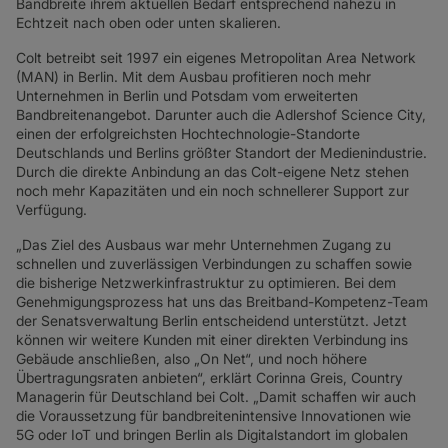
Bandbreite ihrem aktuellen Bedarf entsprechend nahezu in
SD-WAN + SASE
Echtzeit nach oben oder unten skalieren.
LAN + DRAHTLOSES LAN
Colt betreibt seit 1997 ein eigenes Metropolitan Area Network
(MAN) in Berlin. Mit dem Ausbau profitieren noch mehr
ALLE NETZWERKDIENSTE
Unternehmen in Berlin und Potsdam vom erweiterten
Bandbreitenangebot. Darunter auch die Adlershof Science City,
einen der erfolgreichsten Hochtechnologie-Standorte
Deutschlands und Berlins größter Standort der Medienindustrie.
Durch die direkte Anbindung an das Colt-eigene Netz stehen
noch mehr Kapazitäten und ein noch schnellerer Support zur
Verfügung.
„Das Ziel des Ausbaus war mehr Unternehmen Zugang zu
schnellen und zuverlässigen Verbindungen zu schaffen sowie
die bisherige Netzwerkinfrastruktur zu optimieren. Bei dem
Genehmigungsprozess hat uns das Breitband-Kompetenz-Team
der Senatsverwaltung Berlin entscheidend unterstützt. Jetzt
können wir weitere Kunden mit einer direkten Verbindung ins
Gebäude anschließen, also „On Net“, und noch höhere
Übertragungsraten anbieten“, erklärt Corinna Greis, Country
Managerin für Deutschland bei Colt. „Damit schaffen wir auch
die Voraussetzung für bandbreitenintensive Innovationen wie
5G oder IoT und bringen Berlin als Digitalstandort im globalen