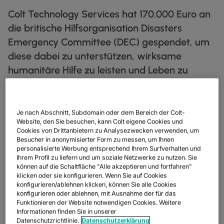
Colt Technology Services hat 170.000 Euro an
IP‑TRANSIT
globe_book
die britische Hilfsorganisation Disasters
ENTDECKEN
Emergency Committee (DEC) gespendet, um
NETZWERK‑KARTE
map
diese dabei zu unterstützen, wirksame
DATENBLÄTTER
docs
humanitäre Hilfe zu leisten und Leben zu
retten, zu schützen und Existenzen wieder
UNSERE PARTNER
handshake
aufzubauen. Die Spenden wurden seit April
KAPITALMÄRKTE
account_balance
dieses Jahres gesammelt.
Je nach Abschnitt, Subdomain oder dem Bereich der Colt-
Website, den Sie besuchen, kann Colt eigene Cookies und
GROSSHANDEL & HYPERSCALER
Warehouse
Cookies von Drittanbietern zu Analysezwecken verwenden, um
Besucher in anonymisierter Form zu messen, um Ihnen
Spende unterstützt das britische Disasters Emergency
personalisierte Werbung entsprechend Ihrem Surfverhalten und
Committee
Ihrem Profil zu liefern und um soziale Netzwerke zu nutzen. Sie
können auf die Schaltfläche "Alle akzeptieren und fortfahren"
Frankfurt, 13.09.2022, Colt Technology Services hat 170.000
klicken oder sie konfigurieren. Wenn Sie auf Cookies
DIGITALE
Euro an die britische Hilfsorganisation Disasters Emergency
konfigurieren/ablehnen klicken, können Sie alle Cookies
NETZWERK
SPRACHE & UC
SICHERHEIT
GLOBALE PLATTFORM
Committee (DEC) gespendet, um diese dabei zu unterstützen,
konfigurieren oder ablehnen, mit Ausnahme der für das
DIENSTLEISTUNGEN
INFRASTRUKTURNETZDIENSTE
Wir vereinen Ihr digitales Ökosystem in einer sicheren, intelligenten
Funktionieren der Website notwendigen Cookies. Weitere
wirksame humanitäre Hilfe zu leisten und Leben zu retten, zu
UNSER NETZWERK
PARTNER
ESG
UNSER TEAM
REALE ERGEBNISSE
Plattform.
Informationen finden Sie in unserer
schützen und Existenzen wieder aufzubauen.
DUNKLE GLASFASER
RESSOURCEN
Intelligente Lösungen, die das Verbinden, Skalieren und Wachsen
UNSER NETZWERK
map
Datenschutzrichtlinie.
Datenschutzerklärung