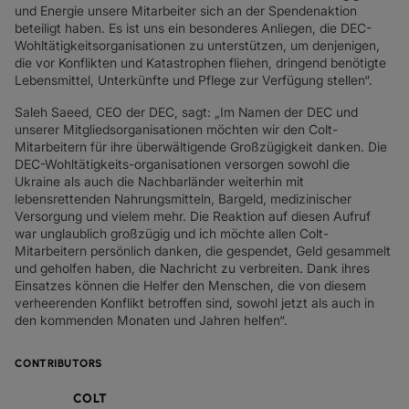
SD-WAN + SASE
und Energie unsere Mitarbeiter sich an der Spendenaktion
beteiligt haben. Es ist uns ein besonderes Anliegen, die DEC-
LAN + DRAHTLOSES LAN
Wohltätigkeitsorganisationen zu unterstützen, um denjenigen,
die vor Konflikten und Katastrophen fliehen, dringend benötigte
ALLE NETZWERKDIENSTE
Lebensmittel, Unterkünfte und Pflege zur Verfügung stellen“.
Saleh Saeed, CEO der DEC, sagt: „Im Namen der DEC und
unserer Mitgliedsorganisationen möchten wir den Colt-
Mitarbeitern für ihre überwältigende Großzügigkeit danken. Die
DEC-Wohltätigkeits-organisationen versorgen sowohl die
Ukraine als auch die Nachbarländer weiterhin mit
lebensrettenden Nahrungsmitteln, Bargeld, medizinischer
Versorgung und vielem mehr. Die Reaktion auf diesen Aufruf
war unglaublich großzügig und ich möchte allen Colt-
Mitarbeitern persönlich danken, die gespendet, Geld gesammelt
und geholfen haben, die Nachricht zu verbreiten. Dank ihres
Einsatzes können die Helfer den Menschen, die von diesem
verheerenden Konflikt betroffen sind, sowohl jetzt als auch in
den kommenden Monaten und Jahren helfen“.
CONTRIBUTORS
COLT