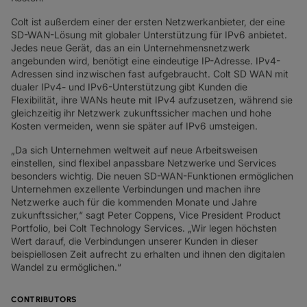
SD-WAN + SASE
Colt ist außerdem einer der ersten Netzwerkanbieter, der eine
LAN + DRAHTLOSES LAN
SD-WAN-Lösung mit globaler Unterstützung für IPv6 anbietet.
Jedes neue Gerät, das an ein Unternehmensnetzwerk
ALLE NETZWERKDIENSTE
angebunden wird, benötigt eine eindeutige IP-Adresse. IPv4-
Adressen sind inzwischen fast aufgebraucht. Colt SD WAN mit
dualer IPv4- und IPv6-Unterstützung gibt Kunden die
Flexibilität, ihre WANs heute mit IPv4 aufzusetzen, während sie
gleichzeitig ihr Netzwerk zukunftssicher machen und hohe
Kosten vermeiden, wenn sie später auf IPv6 umsteigen.
„Da sich Unternehmen weltweit auf neue Arbeitsweisen
einstellen, sind flexibel anpassbare Netzwerke und Services
besonders wichtig. Die neuen SD-WAN-Funktionen ermöglichen
Unternehmen exzellente Verbindungen und machen ihre
Netzwerke auch für die kommenden Monate und Jahre
zukunftssicher,“ sagt Peter Coppens, Vice President Product
Portfolio, bei Colt Technology Services. „Wir legen höchsten
Wert darauf, die Verbindungen unserer Kunden in dieser
beispiellosen Zeit aufrecht zu erhalten und ihnen den digitalen
Wandel zu ermöglichen.“
CONTRIBUTORS