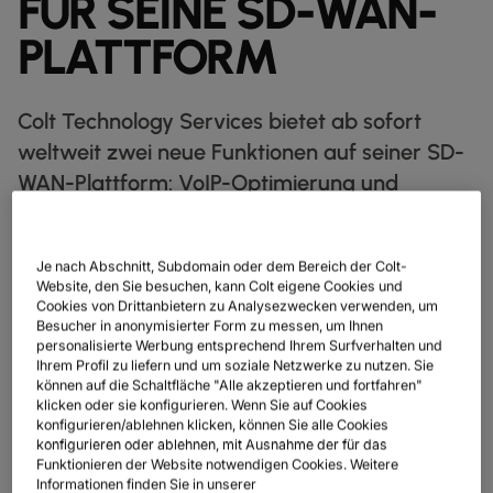
FÜR SEINE SD-WAN-
IP‑TRANSIT
globe_book
PLATTFORM
ENTDECKEN
NETZWERK‑KARTE
map
Colt Technology Services bietet ab sofort
DATENBLÄTTER
docs
weltweit zwei neue Funktionen auf seiner SD-
WAN-Plattform: VoIP-Optimierung und
UNSERE PARTNER
handshake
Unterstützung von IPv6. Diese neuen
KAPITALMÄRKTE
account_balance
Funktionen unterstützen die rasante
Je nach Abschnitt, Subdomain oder dem Bereich der Colt-
GROSSHANDEL & HYPERSCALER
Warehouse
Nachfrage nach Netzwerklösungen, die
Website, den Sie besuchen, kann Colt eigene Cookies und
Unternehmen derzeit weltweit erleben.
Cookies von Drittanbietern zu Analysezwecken verwenden, um
Besucher in anonymisierter Form zu messen, um Ihnen
Ausgelöst vom massenhaften Arbeiten aus
personalisierte Werbung entsprechend Ihrem Surfverhalten und
dem Homeoffice und immer mehr
Ihrem Profil zu liefern und um soziale Netzwerke zu nutzen. Sie
können auf die Schaltfläche "Alle akzeptieren und fortfahren"
Endgeräten, die Zugriff auf ohnehin schon
DIGITALE
klicken oder sie konfigurieren. Wenn Sie auf Cookies
NETZWERK
SPRACHE & UC
SICHERHEIT
GLOBALE PLATTFORM
ausgelastete Netzwerke erfordern.
konfigurieren/ablehnen klicken, können Sie alle Cookies
DIENSTLEISTUNGEN
INFRASTRUKTURNETZDIENSTE
Wir vereinen Ihr digitales Ökosystem in einer sicheren, intelligenten
konfigurieren oder ablehnen, mit Ausnahme der für das
UNSER NETZWERK
PARTNER
ESG
UNSER TEAM
REALE ERGEBNISSE
Plattform.
Funktionieren der Website notwendigen Cookies. Weitere
DUNKLE GLASFASER
RESSOURCEN
Intelligente Lösungen, die das Verbinden, Skalieren und Wachsen
UNSER NETZWERK
map
Informationen finden Sie in unserer