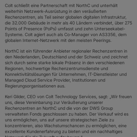
SD-WAN + SASE
Colt schließt eine Partnerschaft mit NorthC und unterhält
weiterhin Netzwerk-Ausrüstung in den veräußerten
LAN + DRAHTLOSES LAN
Rechenzentren, als Teil seiner globalen digitalen Infrastruktur,
die 32.000 Gebäude in mehr als 40 Ländern verbindet, über 275
ALLE NETZWERKDIENSTE
Points of Presence (PoPs) umfasst und zehn Unterseekabel-
Systeme. Colt agiert auch als Co-Manager von AS3356, dem
globalen Internet-Netzwerk mit den meisten Peerings.
NorthC ist ein führender Anbieter regionaler Rechenzentren in
den Niederlanden, Deutschland und der Schweiz und zeichnet
sich durch seine starke lokale Präsenz in den verschiedenen
Regionen, hochwertige Rechenzentrumsdienste und
Konnektivitätslösungen für Unternehmen, IT-Dienstleister und
Managed Cloud Service Provider, Institutionen und
Regierungsorganisationen aus.
Keri Gilder, CEO von Colt Technology Services, sagt: „Wir freuen
uns, diese Vereinbarung zur Veräußerung unserer
Rechenzentren an NorthC und die von der DWS Group
verwalteten Fonds geschlossen zu haben. Der Verkauf wird es
uns ermöglichen, uns auf unsere strategischen Ziele zu
konzentrieren, also Wachstumschancen zu ermöglichen, eine
exzellente Kundenerfahrung zu bieten und ein nachhaltiges