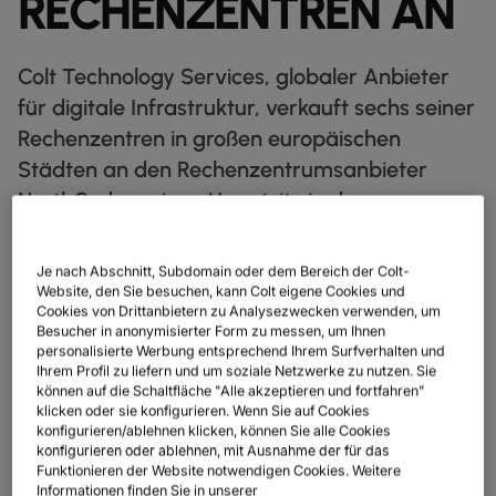
RECHENZENTREN AN
IP‑TRANSIT
globe_book
ENTDECKEN
Colt Technology Services, globaler Anbieter
NETZWERK‑KARTE
map
für digitale Infrastruktur, verkauft sechs seiner
Rechenzentren in großen europäischen
DATENBLÄTTER
docs
Städten an den Rechenzentrumsanbieter
UNSERE PARTNER
handshake
NorthC, der seinen Hauptsitz in den
KAPITALMÄRKTE
Niederlanden hat und mehrheitlich im Besitz
account_balance
von Fonds ist, die von der DWS Group
GROSSHANDEL & HYPERSCALER
Warehouse
Je nach Abschnitt, Subdomain oder dem Bereich der Colt-
verwaltet werden.
Website, den Sie besuchen, kann Colt eigene Cookies und
Cookies von Drittanbietern zu Analysezwecken verwenden, um
Besucher in anonymisierter Form zu messen, um Ihnen
personalisierte Werbung entsprechend Ihrem Surfverhalten und
Ihrem Profil zu liefern und um soziale Netzwerke zu nutzen. Sie
Colt veräußert die im Rahmen der Übernahme von Lumen EMEA
können auf die Schaltfläche "Alle akzeptieren und fortfahren"
erworbenen Rechenzentren in wichtigen Stadtzentren in Europa
DIGITALE
klicken oder sie konfigurieren. Wenn Sie auf Cookies
Frankfurt, 24.04.2025, Colt Technology Services, globaler
NETZWERK
SPRACHE & UC
SICHERHEIT
GLOBALE PLATTFORM
konfigurieren/ablehnen klicken, können Sie alle Cookies
Anbieter für digitale Infrastruktur, verkauft sechs seiner
DIENSTLEISTUNGEN
INFRASTRUKTURNETZDIENSTE
Wir vereinen Ihr digitales Ökosystem in einer sicheren, intelligenten
UNSER NETZWERK
PARTNER
ESG
UNSER TEAM
konfigurieren oder ablehnen, mit Ausnahme der für das
Rechenzentren in großen europäischen Städten an den
REALE ERGEBNISSE
Plattform.
DUNKLE GLASFASER
Funktionieren der Website notwendigen Cookies. Weitere
Rechenzentrumsanbieter NorthC, der seinen Hauptsitz in den
RESSOURCEN
Intelligente Lösungen, die das Verbinden, Skalieren und Wachsen
UNSER NETZWERK
map
Informationen finden Sie in unserer