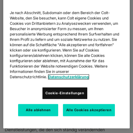
erleichtern.
ENTDECKEN
EINBLICKE
newsmode
RACK-KOLLOKATION
Hinblick auf Innovation und Wachstum
UPDATES UND ERWEITERUNGEN
new_label
NETWORK AS A SERVICE
LÖSUNGEN
Je nach Abschnitt, Subdomain oder dem Bereich der Colt-
gewürdigt. Colt entwickelt neue Produkte,
GESCHICHTEN VON KUNDEN
auto_stories
COLOCATION IM KÄFIG
Website, den Sie besuchen, kann Colt eigene Cookies und
MODERNISIEREN SIE IHREN ARBEITSPLATZ
home_work
ÜBERPRÜFE DEINE KONNEKTIVITÄT
bigtop_updates
Lösungen und Dienstleistungen, die den sich
ETHERNET
Cookies von Drittanbietern zu Analysezwecken verwenden, um
KONNEKTIVITÄTSDIENSTE
NACHRICHTEN
Nachrichten
Besucher in anonymisierter Form zu messen, um Ihnen
ständig verändernden Kundenbedürfnissen
OPTIMIEREN SIE IHRE NETZWERKINFRASTRUKTUR
cable
DEDIZIERTER INTERNETZUGANG
personalisierte Werbung entsprechend Ihrem Surfverhalten und
WELLENLÄNGE
entsprechen und den Gesamtmarkt
Ihrem Profil zu liefern und um soziale Netzwerke zu nutzen. Sie
DOKUMENTATION
Netzwerkintelligenz
SICHERN SIE IHRE ZUKUNFT
security
können auf die Schaltfläche "Alle akzeptieren und fortfahren"
NETZWERK‑KARTE ANSEHEN
map
DEDIZIERTER INTERNETZUGANG
voranbringen.
klicken oder sie konfigurieren. Wenn Sie auf Cookies
DATENBLÄTTER
Dokumentation
NACH BRANCHE
UNSERE DIGITALEN KUNDEN
konfigurieren/ablehnen klicken, können Sie alle Cookies
IP TRANSIT
globe_book
FERTIGUNG
factory
konfigurieren oder ablehnen, mit Ausnahme der für das
EINZELHANDEL
shoppingmode
NEWSLETTER
Podcasts
Funktionieren der Website notwendigen Cookies. Weitere
Colt setzt Maßstäbe im Bereich digitale Infrastruktur, innovative
ETHERNET
Informationen finden Sie in unserer
PHARMA
Pill
Services sowie ESG
KAPITALMÄRKTE
Monitor
STATUS DES NETZWERKS
network_check
Datenschutzrichtlinie.
Datenschutzerklärung
NETZWERK ALS SERVICE
EINZELHANDEL
shopping
GROSSHANDEL
3p
Frankfurt, 8.12.2022, Colt Technology Services hat als Anbieter
Cookie-Einstellungen
NETWORK AS A SERVICE
digitaler Infrastrukturen von Frost & Sullivan die Auszeichnung
VERTEIDIGUNG
shield
für „Best Practices Company of the Year Award 2022“ im
WEITRÄUMIGE VERNETZUNG
Bereich „European Network Services Industry Excellence”
TRANSPORT UND LOGISTIK
delivery_truck_speed
Alle ablehnen
Alle Cookies akzeptieren
IP-VPN
erhalten. Damit wird die herausragende Position des
Unternehmens im Hinblick auf Innovation und Wachstum
CPE-LÖSUNGEN
gewürdigt. Colt entwickelt neue Produkte, Lösungen und
Dienstleistungen, die den sich ständig verändernden