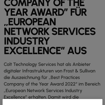
COMPANY OF THE
IP‑TRANSIT
globe_book
YEAR AWARD” FÜR
ENTDECKEN
„EUROPEAN
NETZWERK‑KARTE
map
NETWORK SERVICES
DATENBLÄTTER
docs
INDUSTRY
UNSERE PARTNER
handshake
EXCELLENCE” AUS
KAPITALMÄRKTE
account_balance
GROSSHANDEL & HYPERSCALER
Warehouse
Colt Technology Services hat als Anbieter
digitaler Infrastrukturen von Frost & Sullivan
die Auszeichnung für „Best Practices
Company of the Year Award 2022“ im Bereich
DIGITALE
NETZWERK
SPRACHE & UC
SICHERHEIT
GLOBALE PLATTFORM
„European Network Services Industry
DIENSTLEISTUNGEN
INFRASTRUKTURNETZDIENSTE
Wir vereinen Ihr digitales Ökosystem in einer sicheren, intelligenten
UNSER NETZWERK
PARTNER
ESG
UNSER TEAM
Excellence” erhalten. Damit wird die
REALE ERGEBNISSE
Plattform.
DUNKLE GLASFASER
RESSOURCEN
Intelligente Lösungen, die das Verbinden, Skalieren und Wachsen
herausragende Position des Unternehmens im
UNSER NETZWERK
map