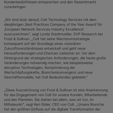
SD-WAN + SASE
Kundenbedürfnissen entsprechen und den Gesamtmarkt
voranbringen.
LAN + DRAHTLOSES LAN
„Wir sind stolz darauf, Colt Technology Services mit dem
ALLE NETZWERKDIENSTE
diesjährigen ‚Best Practices Company of the Year Award‘ für
‚European Network Services Industry Excellence‘
auszuzeichnen", sagt Lynda Stadtmueller, SVP Research bei
Frost & Sullivan. „Colt hat seine Wachstumsstrategie
konsequent auf der Grundlage eines visionären
Zukunftsverständnisses entwickelt und geht neue
Herausforderungen und Chancen zielsicher an. Vor dem
Hintergrund der strategischen Anforderungen, die heute große
Veränderungen notwendig machen, wie beispielsweise
disruptive Technologien, Komprimierung der
Wertschöpfungskette, Branchenkonvergenz und neue
Geschäftsmodelle, hat Colt Bedeutendes geleistet."
„Diese Auszeichnung von Frost & Sullivan ist eine Anerkennung
für das Engagement von Colt für unsere Kunden, Mitarbeitende
und den Planeten. Sie stehen bei allem, was wir tun, im
Mittelpunkt", sagt Keri Gilder, CEO von Colt. „Unsere Branche
hat den größten Einfluss auf die digitale Transformation der