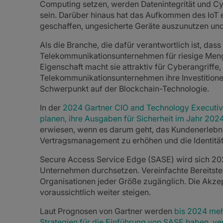
Computing setzen, werden Datenintegrität und Cy
sein. Darüber hinaus hat das Aufkommen des IoT 
geschaffen, ungesicherte Geräte auszunutzen und 
Als die Branche, die dafür verantwortlich ist, dass 
Telekommunikationsunternehmen für riesige Menge
Eigenschaft macht sie attraktiv für Cyberangriff
Telekommunikationsunternehmen ihre Investitionen
Schwerpunkt auf der Blockchain-Technologie.
In der
2024 Gartner CIO and Technology Executive
planen, ihre Ausgaben für Sicherheit im Jahr 202
erwiesen, wenn es darum geht, das Kundenerlebnis
Vertragsmanagement zu erhöhen und die Identitäts
Secure Access Service Edge (SASE) wird sich 202
Unternehmen durchsetzen. Vereinfachte Bereitst
Organisationen jeder Größe zugänglich. Die Akz
voraussichtlich weiter steigen.
Laut Prognosen von Gartner werden
bis 2024 meh
Strategien für die Einführung von SASE haben, ver