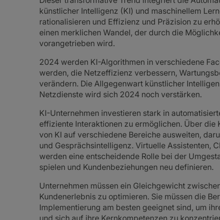
Dieser transformative Trend integriert die Autom
künstlicher Intelligenz (KI) und maschinellem L
rationalisieren und Effizienz und Präzision zu er
einen merklichen Wandel, der durch die Möglichkei
vorangetrieben wird.
2024 werden KI-Algorithmen in verschiedene Face
werden, die Netzeffizienz verbessern, Wartungs
verändern. Die Allgegenwart künstlicher Intelligenz
Netzdienste wird sich 2024 noch verstärken.
KI-Unternehmen investieren stark in automatisier
effiziente Interaktionen zu ermöglichen. Über die
von KI auf verschiedene Bereiche ausweiten, da
und Gesprächsintelligenz. Virtuelle Assistenten,
werden eine entscheidende Rolle bei der Umgestal
spielen und Kundenbeziehungen neu definieren.
Unternehmen müssen ein Gleichgewicht zwischen 
Kundenerlebnis zu optimieren. Sie müssen die Berei
Implementierung am besten geeignet sind, um ihre 
und sich auf ihre Kernkompetenzen zu konzentrie