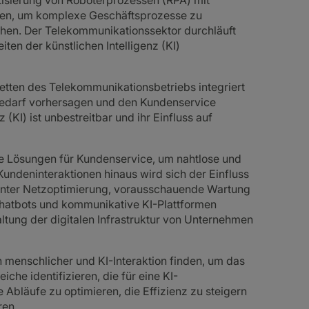
atisierung von Roboterprozessen (RPA) mit
ernen, um komplexe Geschäftsprozesse zu
höhen. Der Telekommunikationssektor durchläuft
ten der künstlichen Intelligenz (KI)
tten des Telekommunikationsbetriebs integriert
bedarf vorhersagen und den Kundenservice
 (KI) ist unbestreitbar und ihr Einfluss auf
te Lösungen für Kundenservice, um nahtlose und
 Kundeninteraktionen hinaus wird sich der Einfluss
runter Netzoptimierung, vorausschauende Wartung
 Chatbots und kommunikative KI-Plattformen
tung der digitalen Infrastruktur von Unternehmen
menschlicher und KI-Interaktion finden, um das
che identifizieren, die für eine KI-
Abläufe zu optimieren, die Effizienz zu steigern
ren.