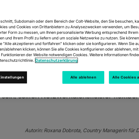
schnitt, Subdomain oder dem Bereich der Colt-Website, den Sie besuchen, ka
IKATIONSTREN
kies und Cookies von Drittanbietern zu Analysezwecken verwenden, um Besu
rter Form zu messen, um Ihnen personalisierte Werbung entsprechend Ihrem
en und Ihrem Profil zu liefern und um soziale Netzwerke zu nutzen. Sie können
e "Alle akzeptieren und fortfahren" klicken oder sie konfigurieren. Wenn Sie a
ren/ablehnen klicken, können Sie alle Cookies konfigurieren oder ablehnen, m
 Managerin für Deutschland Die Telekommu
s Funktionieren der Website notwendigen Cookies. Weitere Informationen finden
enschutzrichtlinie.
Datenschutzerklärung
 bestimmt werden, die die Branche berei
slandschaft erfordert von Unternehmen ei
instellungen
Alle ablehnen
Alle Cookies 
ionskanäle und der Erwartungen an Dienstl
in, sollten Netzwerkdienstleister flexibel
Autorin: Roxana Dobrota, Country Managerin für 