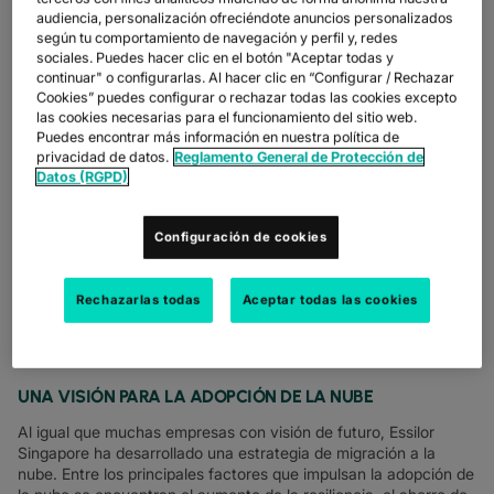
audiencia, personalización ofreciéndote anuncios personalizados
según tu comportamiento de navegación y perfil y, redes
COLT FACILITA Y AGILIZA LA TRANSFERENCIA, EL ACCESO
Y LA COPIA DE SEGURIDAD DE SERVICIOS CRÍTICOS Y
sociales. Puedes hacer clic en el botón "Aceptar todas y
TERABYTES DE DATOS
continuar" o configurarlas. Al hacer clic en “Configurar / Rechazar
Cookies” puedes configurar o rechazar todas las cookies excepto
Desde sus humildes comienzos en París hace 170 años, Essilor
las cookies necesarias para el funcionamiento del sitio web.
se ha expandido hasta convertirse en una empresa global que
Puedes encontrar más información en nuestra política de
hoy diseña, fabrica y distribuye lentes y equipos oftálmicos a
privacidad de datos.
Reglamento General de Protección de
más de 400 000 clientes y profesionales del cuidado de la vista
Datos (RGPD)
de todo el mundo.
Un modelo operativo regional permite a Essilor mantenerse
Configuración de cookies
cerca de sus clientes. Para AMERA (Asia, Oriente Medio, Rusia
y África), la sede regional se encuentra en Singapur. Las
funciones centralizadas de la oficina central de Singapur dan
Rechazarlas todas
Aceptar todas las cookies
soporte a unas 25 000 personas que trabajan en entidades
comerciales, centros de distribución, laboratorios y centros de
I+D en más de 30 países.
UNA VISIÓN PARA LA ADOPCIÓN DE LA NUBE
Al igual que muchas empresas con visión de futuro, Essilor
Singapore ha desarrollado una estrategia de migración a la
nube. Entre los principales factores que impulsan la adopción de