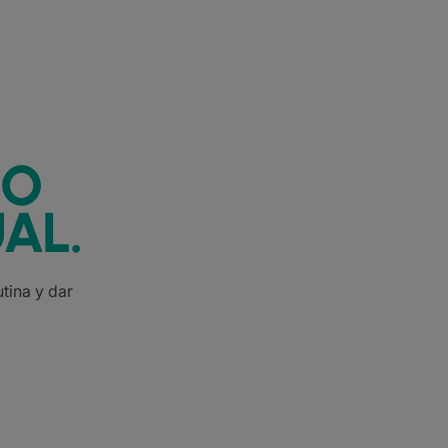
IO
AL.
tina y dar