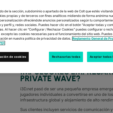
o de la sección, subdominio o apartado de la web de Colt que estés visitando
okies propias y de terceros con fines analíticos midiendo de forma anónima nu
 personalización ofreciéndote anuncios personalizados según tu comportamie
y perfil y, redes sociales. Puedes hacer clic en el botón "Aceptar todas y con
las. Al hacer clic en “Configurar / Rechazar Cookies” puedes configurar o rec
s excepto las cookies necesarias para el funcionamiento del sitio web. Puedes
ación en nuestra política de privacidad de datos.
Reglamento General de Pr
rovechar su red IQ de baja latencia y su c
PD)
ación de cookies
Rechazarlas todas
Aceptar todas 
IMPULSORES EMPRESARI
PRIVATE WAVE?
i3D.net pasó de ser una pequeña empresa emerge
jugadores individuales a convertirse en uno de lo
infraestructura global y alojamiento de alto rendim
Sus clientes incluyen servicios de comunicación