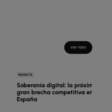
VER TODO
INSIGHTS
NEWS
Soberanía digital: la próxima
A&K 
gran brecha competitiva en
del t
España
su r
cuán