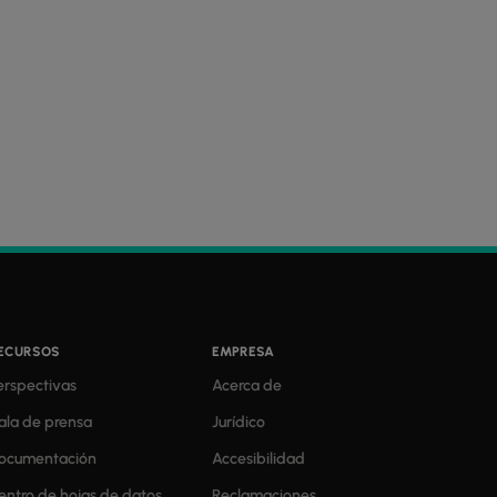
ECURSOS
EMPRESA
erspectivas
Acerca de
ala de prensa
Jurídico
ocumentación
Accesibilidad
entro de hojas de datos
Reclamaciones