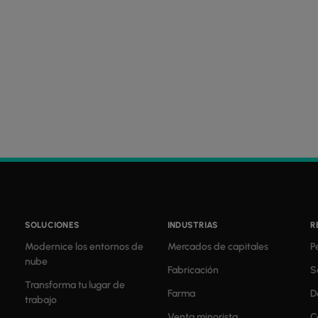
SOLUCIONES
INDUSTRIAS
R
Modernice los entornos de
Mercados de capitales
P
nube
Fabricación
S
Transforma tu lugar de
Farma
D
trabajo
Venta minorista
C