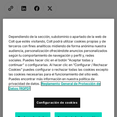
Dependiendo de la sección, subdominio o apartado de la web de
Colt que estés visitando, Colt podrá utilizar cookies propias y de
terceros con fines analíticos midiendo de forma anónima nuestra
audiencia, personalización ofreciéndote anuncios personalizados
DESAFÍO EMPRESARIAL
según tu comportamiento de navegación y perfil y, redes
sociales. Puedes hacer clic en el botón "Aceptar todas y
Misawa Homes es una empresa de viviendas que se esfuerza
continuar" o configurarlas. Al hacer clic en “Configurar / Rechazar
por contribuir a la construcción de una sociedad próspera
Cookies” puedes configurar o rechazar todas las cookies excepto
mediante el suministro de viviendas de calidad. Como pionera
las cookies necesarias para el funcionamiento del sitio web.
en el sector inmobiliario durante más de 50 años, su lema es:
Puedes encontrar más información en nuestra política de
«Compromiso de por vida con los clientes a través de la
privacidad de datos.
Reglamento General de Protección de
vivienda». Además de construir casas, Misawa Homes
Datos (RGPD)
construye viviendas e instalaciones diversas, como
apartamentos, edificios, hoteles y viviendas de alquiler
Configuración de cookies
renovados y el desarrollo de inmuebles tipo ciudad compacta
que incorporan múltiples funciones, como la atención médica, la
enfermería y el cuidado de los niños. Misawa Homes solía