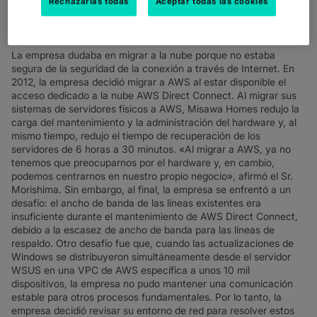
Rechazarlas todas
Aceptar todas las cookies
mantener sus sistemas contables y de misión crítica, sus
servidores de archivos internos y otros sistemas con 300
servidores físicos.
La empresa dudaba en migrar a la nube porque no estaba
segura de la seguridad de la conexión a través de Internet. En
2012, la empresa decidió migrar a AWS al estar disponible el
acceso dedicado a la nube AWS Direct Connect. Al migrar sus
sistemas de servidores físicos a AWS, Misawa Homes redujo la
carga del mantenimiento y la administración del hardware y, al
mismo tiempo, redujo el tiempo de recuperación de los
servidores de 6 horas a 30 minutos. «Al migrar a AWS, ya no
tenemos que preocuparnos por el hardware y, en cambio,
podemos centrarnos en nuestro propio negocio», afirmó el Sr.
Morishima. Sin embargo, al final, la empresa se enfrentó a un
desafío: el ancho de banda de las líneas existentes era
insuficiente durante el mantenimiento de AWS Direct Connect,
debido a la escasez de ancho de banda para las líneas de
respaldo. Otro desafío fue que, cuando las actualizaciones de
Windows se distribuyeron simultáneamente desde el servidor
WSUS en una VPC de AWS específica a unos 10 mil
dispositivos, la empresa no pudo mantener una comunicación
estable para otros procesos fundamentales. Por lo tanto, la
empresa decidió revisar su entorno de red para resolver estos