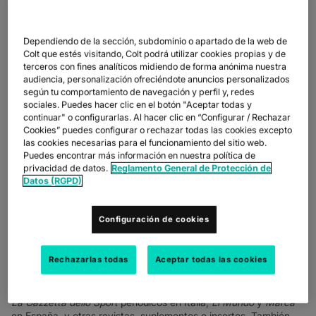
SOLUTIONS
MODERNISE CLOUD ENVIRONMENTS
Dependiendo de la sección, subdominio o apartado de la web de
Colt que estés visitando, Colt podrá utilizar cookies propias y de
SHARE
terceros con fines analíticos midiendo de forma anónima nuestra
audiencia, personalización ofreciéndote anuncios personalizados
según tu comportamiento de navegación y perfil y, redes
sociales. Puedes hacer clic en el botón "Aceptar todas y
continuar" o configurarlas. Al hacer clic en “Configurar / Rechazar
Cookies” puedes configurar o rechazar todas las cookies excepto
las cookies necesarias para el funcionamiento del sitio web.
Puedes encontrar más información en nuestra política de
privacidad de datos.
Reglamento General de Protección de
Datos (RGPD)
Configuración de cookies
La pandemia impulsó a RCS MediaGroup a impulsar la inversión
en medios digitales. Con Colt, ha encontrado una solución
transparente, flexible y fiable.
Rechazarlas todas
Aceptar todas las cookies
RCS MediaGroup es líder en medios y publicaciones en Europa,
cuyas prestigiosas publicaciones incluyen
Corriere della Sera
y
La Gazzetta dello Sport
periódicos en Italia,
El Mundo
y
Marca
en España, y otras revistas, suplementos e insertos. También