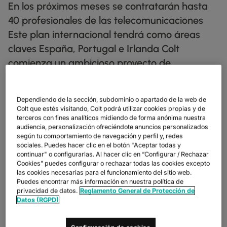
FICHAS TÉCNICAS
docs
En los próximos meses se contratarán hasta
NUESTROS CLIENTES DIGITALES
FABRICACIÓN
factory
DESCUBRIR
IP TRÁNSITO
globe_book
40 profesionales de las telecomunicaciones
MINORISTA
shoppingmode
BOLETINES INFORMATIVOS
podcasts
MAPA DE RED
map
FARMACÉUTICO
pill
Este plan internacional tendrá como áreas
ETHERNET
MERCADOS DE CAPITALES
monitor
ESTADO DE LA RED
network_check
FICHAS TÉCNICAS
claves España, Portugal e Irlanda Colt
Docs
MINORISTA
shoppingmode
DEDICATED CLOUD ACCESS
comienza un ambicioso proyecto de
COMERCIO MAYORISTA
3p
NUESTROS PARTNERS
handshake
DEFENSA
castle
NETWORK AS A SERVICE
contratación en España por el que se incluirá
MERCADOS DE CAPITALES
account_balance
un amplio abanico de perfiles profesionales
REDES DE ÁREA AMPLIA
TRANSPORTE Y LOGÍSTICA
delivery_truck_speed
Dependiendo de la sección, subdominio o apartado de la web de
hasta finales de año.
VPN IP
WHOLESALE Y HYPERSCALERS
warehouse
Colt que estés visitando, Colt podrá utilizar cookies propias y de
terceros con fines analíticos midiendo de forma anónima nuestra
SOLUCIONES CPE
audiencia, personalización ofreciéndote anuncios personalizados
según tu comportamiento de navegación y perfil y, redes
En los próximos meses se contratarán hasta 40
SD-WAN + SASE
sociales. Puedes hacer clic en el botón "Aceptar todas y
profesionales de las telecomunicaciones
continuar" o configurarlas. Al hacer clic en “Configurar / Rechazar
Cookies” puedes configurar o rechazar todas las cookies excepto
LAN + LAN INALÁMBRICA
Este plan internacional tendrá como áreas claves
las cookies necesarias para el funcionamiento del sitio web.
España, Portugal e Irlanda
Puedes encontrar más información en nuestra política de
TODOS LOS SERVICIOS DE RED
privacidad de datos.
Reglamento General de Protección de
Datos (RGPD)
Colt
comienza un
ambicioso proyecto de contratación en
España por el que se incluirá un amplio abanico de perfiles
profesionales hasta finales de año.
Desde desarrolladores de