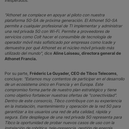
inesperados."
"Athonet se complace en apoyar al piloto con nuestra
plataforma 5G-SA de próxima generación. El Athonet 5G-SA
permite a cualquier profesional de TI implementar y administrar
una red privada 5G con Wi-Fi. Permite a proveedores de
servicios como Colt hacer el consumible de tecnología de
operador móvil más sofisticado por empresas como Icade y
demuestra por qué Athonet es el núcleo móvil privado más
utilizado del mundo"
, dice
Aline Loiseau, directora general de
Athonet Francia.
Por su parte,
Fréderic Le Guyader, CEO de Tibco Telecoms
,
concluye:
"Estamos muy contentos de participar en el desarrollo
de un ecosistema único en Francia y en Europa. Este
compromiso forma parte de nuestro plan estratégico y tiene
como objetivo fortalecer nuestras ofertas de "conectividad".
Dentro de este consorcio, Tibco contribuye con su experiencia
en la instalación, mantenimiento y operación de la red 5G para
garantizar a los usuarios una red de alta calidad, rápida y
segura. Este despliegue de una red privada 5G representa para
Tibco la oportunidad de probar nuevos casos de uso con la
instalación de robótica, tele-presencia, gestión de energía....