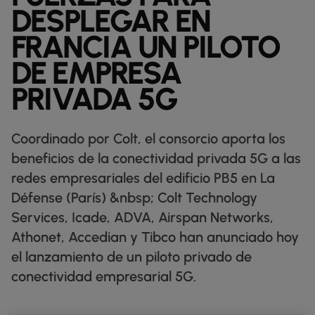
FICHAS TÉCNICAS
docs
DESPLEGAR EN
NUESTROS CLIENTES DIGITALES
FABRICACIÓN
factory
DESCUBRIR
IP TRÁNSITO
globe_book
MINORISTA
shoppingmode
BOLETINES INFORMATIVOS
podcasts
FRANCIA UN PILOTO
MAPA DE RED
map
FARMACÉUTICO
pill
ETHERNET
MERCADOS DE CAPITALES
monitor
DE EMPRESA
ESTADO DE LA RED
network_check
FICHAS TÉCNICAS
Docs
MINORISTA
shoppingmode
DEDICATED CLOUD ACCESS
PRIVADA 5G
COMERCIO MAYORISTA
3p
NUESTROS PARTNERS
handshake
DEFENSA
castle
NETWORK AS A SERVICE
MERCADOS DE CAPITALES
account_balance
REDES DE ÁREA AMPLIA
TRANSPORTE Y LOGÍSTICA
delivery_truck_speed
Coordinado por Colt, el consorcio aporta los
VPN IP
WHOLESALE Y HYPERSCALERS
warehouse
beneficios de la conectividad privada 5G a las
SOLUCIONES CPE
redes empresariales del edificio PB5 en La
Défense (París) &nbsp; Colt Technology
SD-WAN + SASE
Services, Icade, ADVA, Airspan Networks,
LAN + LAN INALÁMBRICA
Athonet, Accedian y Tibco han anunciado hoy
el lanzamiento de un piloto privado de
TODOS LOS SERVICIOS DE RED
conectividad empresarial 5G.