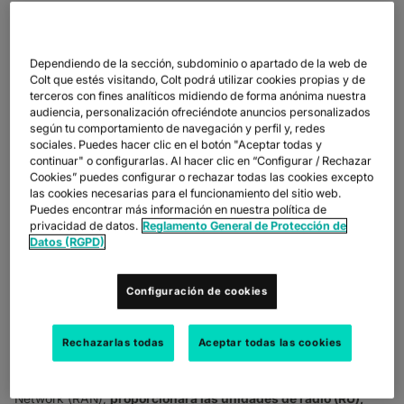
Coordinado por Colt, el consorcio aporta los beneficios de la
conectividad privada 5G a las redes empresariales del edificio
PB5 en La Défense (París)
Colt Technology Services
, Icade,
Dependiendo de la sección, subdominio o apartado de la web de
ADVA, Airspan Networks, Athonet, Accedian y Tibco han
Colt que estés visitando, Colt podrá utilizar cookies propias y de
anunciado hoy el lanzamiento de un piloto privado de
terceros con fines analíticos midiendo de forma anónima nuestra
conectividad empresarial 5G
.
audiencia, personalización ofreciéndote anuncios personalizados
según tu comportamiento de navegación y perfil y, redes
sociales. Puedes hacer clic en el botón "Aceptar todas y
El proyecto es uno de los primeros en probar el 5G privado de
continuar" o configurarlas. Al hacer clic en “Configurar / Rechazar
extremo a extremo en el sector inmobiliario utilizando
Cookies” puedes configurar o rechazar todas las cookies excepto
arquitectura desagregada.
El consorcio proporcionará redes
las cookies necesarias para el funcionamiento del sitio web.
privadas 5G al edificio PB5 en La Défense,
permitiendo la
Puedes encontrar más información en nuestra política de
exploración de diversos casos de uso para un entorno de
privacidad de datos.
Reglamento General de Protección de
trabajo conjunto gestionado por imagin'Office.
Este ecosistema
Datos (RGPD)
permitirá examinar el uso del 5G, incluyendo la creación de
experiencias inmersivas para el futuro lugar de trabajo en
varios sectores.
Configuración de cookies
Coordinado por Colt,
el piloto representa un paso importante
Rechazarlas todas
Aceptar todas las cookies
para la conectividad en la empresa, así como para la
comprensión de los beneficios 5G en los negocios verticales
.
Airspan,
como proveedor exclusivo de Open Radio Access
Network (RAN),
proporcionará las unidades de radio (RU),