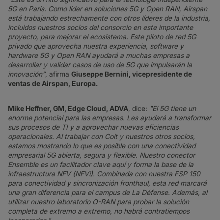
5G en París. Como líder en soluciones 5G y Open RAN, Airspan
está trabajando estrechamente con otros líderes de la industria,
incluidos nuestros socios del consorcio en este importante
proyecto, para mejorar el ecosistema. Este piloto de red 5G
privado que aprovecha nuestra experiencia, software y
hardware 5G y Open RAN ayudará a muchas empresas a
desarrollar y validar casos de uso de 5G que impulsarán la
innovación”
, afirma
Giuseppe Bernini, vicepresidente de
ventas de Airspan, Europa.
Mike Heffner, GM, Edge Cloud, ADVA
, dice:
"El 5G tiene un
enorme potencial para las empresas. Les ayudará a transformar
sus procesos de TI y a aprovechar nuevas eficiencias
operacionales. Al trabajar con Colt y nuestros otros socios,
estamos mostrando lo que es posible con una conectividad
empresarial 5G abierta, segura y flexible. Nuestro conector
Ensemble es un facilitador clave aquí y forma la base de la
infraestructura NFV (NFVi). Combinada con nuestra FSP 150
para conectividad y sincronización fronthaul, esta red marcará
una gran diferencia para el campus de La Défense. Además, al
utilizar nuestro laboratorio O-RAN para probar la solución
completa de extremo a extremo, no habrá contratiempos