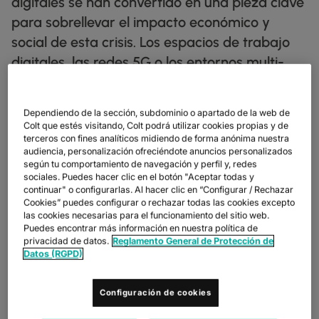
digitales se han convertido en una pieza clave
FICHAS TÉCNICAS
docs
NUESTROS CLIENTES DIGITALES
FABRICACIÓN
factory
DESCUBRIR
para sobrellevar el impacto económico y
IP TRÁNSITO
globe_book
MINORISTA
shoppingmode
BOLETINES INFORMATIVOS
podcasts
MAPA DE RED
map
social de esta crisis. Los espacios de trabajo
FARMACÉUTICO
pill
ETHERNET
digitales, las redes 5G o los entornos multi-
MERCADOS DE CAPITALES
monitor
ESTADO DE LA RED
network_check
FICHAS TÉCNICAS
Docs
MINORISTA
shoppingmode
DEDICATED CLOUD ACCESS
cloud son solo algunas de las tecnologías
COMERCIO MAYORISTA
3p
NUESTROS PARTNERS
handshake
permiten mantener la actividad empresarial.
DEFENSA
castle
NETWORK AS A SERVICE
Dependiendo de la sección, subdominio o apartado de la web de
MERCADOS DE CAPITALES
account_balance
Colt que estés visitando, Colt podrá utilizar cookies propias y de
REDES DE ÁREA AMPLIA
TRANSPORTE Y LOGÍSTICA
delivery_truck_speed
terceros con fines analíticos midiendo de forma anónima nuestra
VPN IP
WHOLESALE Y HYPERSCALERS
warehouse
audiencia, personalización ofreciéndote anuncios personalizados
Las
telecomunicaciones
y las infraestructuras digitales se han
según tu comportamiento de navegación y perfil y, redes
convertido en una pieza clave para sobrellevar el impacto
SOLUCIONES CPE
sociales. Puedes hacer clic en el botón "Aceptar todas y
económico y social de esta crisis. Los espacios de trabajo
continuar" o configurarlas. Al hacer clic en “Configurar / Rechazar
digitales, las
redes 5G
o los entornos
multi-cloud
son solo
Cookies” puedes configurar o rechazar todas las cookies excepto
SD-WAN + SASE
algunas de las tecnologías permiten mantener la actividad
las cookies necesarias para el funcionamiento del sitio web.
empresarial.
Puedes encontrar más información en nuestra política de
LAN + LAN INALÁMBRICA
privacidad de datos.
Reglamento General de Protección de
Por ello, ASLAN ha organizado,
ASLAN2020 Live
, un webinar
Datos (RGPD)
TODOS LOS SERVICIOS DE RED
gratuito en el que se abordarán temas como la ciberseguridad,
intelligent networks, data management e IA, nube, data centers
y digital workspaces.
Configuración de cookies
Jorge Carrasquilla
, director de ingeniería de
Colt
, participará