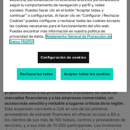
ACCIONES, FUTUROS,
según tu comportamiento de navegación y perfil y, redes
ÍNDICES Y DATOS DE
sociales. Puedes hacer clic en el botón "Aceptar todas y
continuar" o configurarlas. Al hacer clic en “Configurar / Rechazar
MERCADO A TRAVÉS
Cookies” puedes configurar o rechazar todas las cookies excepto
las cookies necesarias para el funcionamiento del sitio web.
DE B3
Puedes encontrar más información en nuestra política de
privacidad de datos.
Reglamento General de Protección de
Datos (RGPD)
Madrid, 28 de octubre de 2021.-
Colt Technology Services
ha
anunciado hoy que está expandiendo su oferta de mercados
financieros en América Latina
, brindando a clientes de los
Configuración de cookies
Estados Unidos, Europa y Asia-Pacífico acceso rentable de baja
latencia a B3 (una de las mayores empresas de infraestructura
del mercado financiero mundial y la más grande de la región) a
Rechazarlas todas
Aceptar todas las cookies
través de
Colt PrizmNet.
Al continuar fortaleciendo su cobertura en América,
Colt está
proporcionando a los proveedores mundiales de datos de
mercados financieros y a las empresas comerciales, un
acceso más sencillo y rentable a lugares críticos de la región.
Esta expansión convierte a Colt en uno de los primeros
proveedores de extranet financiera en ofrecer acceso a B3 a
los clientes de sus más de 160 bolsas, centros y proveedores de
servicios, y a sus más de 10.000 participantes. Los inversores