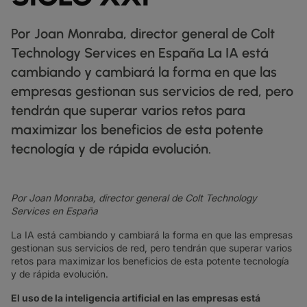
FICHAS TÉCNICAS
docs
NUESTROS CLIENTES DIGITALES
FABRICACIÓN
factory
DESCUBRIR
IP TRÁNSITO
globe_book
MINORISTA
shoppingmode
Por Joan Monraba, director general de Colt
BOLETINES INFORMATIVOS
podcasts
MAPA DE RED
map
FARMACÉUTICO
pill
ETHERNET
Technology Services en España La IA está
MERCADOS DE CAPITALES
monitor
ESTADO DE LA RED
network_check
FICHAS TÉCNICAS
Docs
MINORISTA
shoppingmode
cambiando y cambiará la forma en que las
DEDICATED CLOUD ACCESS
COMERCIO MAYORISTA
3p
empresas gestionan sus servicios de red, pero
NUESTROS PARTNERS
handshake
DEFENSA
castle
NETWORK AS A SERVICE
tendrán que superar varios retos para
MERCADOS DE CAPITALES
account_balance
REDES DE ÁREA AMPLIA
TRANSPORTE Y LOGÍSTICA
delivery_truck_speed
maximizar los beneficios de esta potente
VPN IP
WHOLESALE Y HYPERSCALERS
warehouse
tecnología y de rápida evolución.
SOLUCIONES CPE
SD-WAN + SASE
Por Joan Monraba, director general de Colt Technology
Services en España
LAN + LAN INALÁMBRICA
La IA está cambiando y cambiará la forma en que las empresas
gestionan sus servicios de red, pero tendrán que superar varios
TODOS LOS SERVICIOS DE RED
retos para maximizar los beneficios de esta potente tecnología
y de rápida evolución.
El uso de la inteligencia artificial en las empresas está