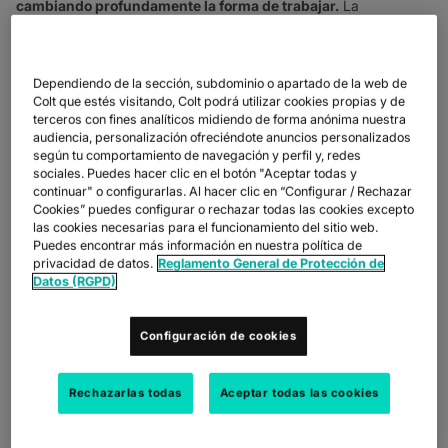
cambiando profundamente la forma de trabajar.
La
proliferación de casos de uso de la IA en la empresa no sólo se
está incrementando, sino que también está evolucionando ante
la incertidumbre actual del mercado como consecuencia del
COVID-19.
Dependiendo de la sección, subdominio o apartado de la web de
Colt que estés visitando, Colt podrá utilizar cookies propias y de
Durante los últimos 3 años, hemos visto cómo las empresas
terceros con fines analíticos midiendo de forma anónima nuestra
incorporaban más tecnologías de IA a sus operaciones
audiencia, personalización ofreciéndote anuncios personalizados
comerciales con el objetivo de ahorrar dinero, impulsar la
según tu comportamiento de navegación y perfil y, redes
eficiencia, generar conocimiento y crear nuevos mercados.
El
sociales. Puedes hacer clic en el botón "Aceptar todas y
continuar" o configurarlas. Al hacer clic en “Configurar / Rechazar
valor de la IA para las empresas del siglo XXI se ha comparado
Cookies” puedes configurar o rechazar todas las cookies excepto
con el valor estratégico de la electricidad a principios del siglo
las cookies necesarias para el funcionamiento del sitio web.
XX, cuando la electrificación transformó industrias, como la
Puedes encontrar más información en nuestra política de
manufacturera, y creó otras nuevas como los medios de
privacidad de datos.
Reglamento General de Protección de
comunicación de masas.
Datos (RGPD)
El mayor impacto de la IA en las empresas en un futuro
próximo se deriva de su capacidad para automatizar y
Configuración de cookies
aumentar los trabajos que hoy realizan los humanos.
El
futuro de los servicios de red pasa por la automatización.
En
un ecosistema digital cada vez más complejo, hay que transferir
Rechazarlas todas
Aceptar todas las cookies
cantidades de datos cada vez mayores en tiempos cada vez
más cortos, con una latencia muy pequeña.