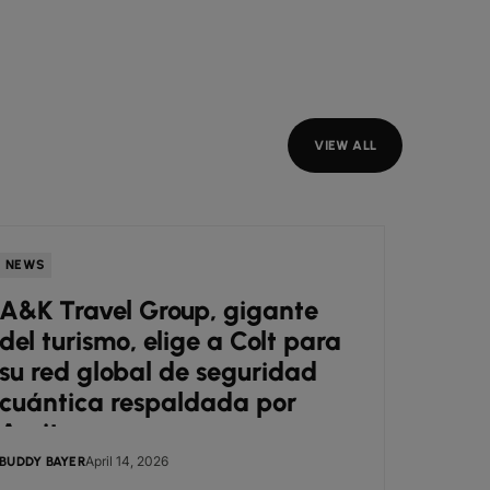
VIEW ALL
NEWS
INSIGH
A&K Travel Group, gigante
Sobe
del turismo, elige a Colt para
gran
su red global de seguridad
Esp
cuántica respaldada por
Arqit
April 14, 2026
BUDDY BAYER
PETER C