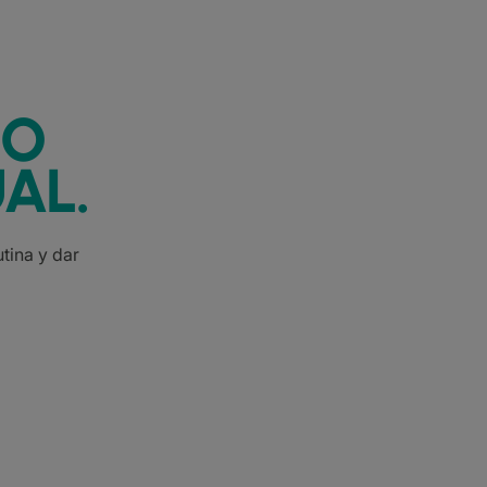
IO
AL.
tina y dar