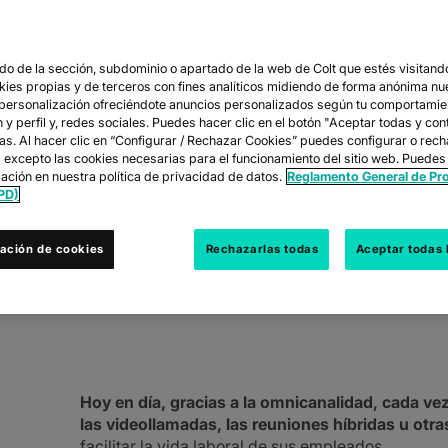
o de la sección, subdominio o apartado de la web de Colt que estés visitando
A NUBE: LA CLA
okies propias y de terceros con fines analíticos midiendo de forma anónima nu
 personalización ofreciéndote anuncios personalizados según tu comportamie
y perfil y, redes sociales. Puedes hacer clic en el botón "Aceptar todas y con
TORNOS DE TR
las. Al hacer clic en “Configurar / Rechazar Cookies” puedes configurar o rec
s excepto las cookies necesarias para el funcionamiento del sitio web. Puedes
ación en nuestra política de privacidad de datos.
Reglamento General de Pr
PD)
alidad, cada vez son más las empresas que
ación de cookies
Rechazarlas todas
Aceptar todas 
as u otras herramientas de colaboración con 
Hoy en día, gracias a la omnicanalidad, cada 
las videollamadas, las reuniones híbridas u otr
facilitar la vida laboral de sus empleados.