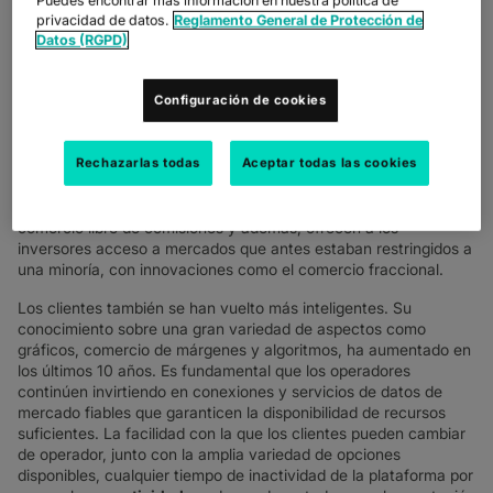
conectividad
adecuadas. Ahora más que nunca, es importante
Puedes encontrar más información en nuestra política de
privacidad de datos.
Reglamento General de Protección de
asegurarse de que los datos de mercado sean rápidos y fiables,
Datos (RGPD)
basados ​​en fundamentos sólidos.
El sector, todavía dominado por el comercio telefónico, se ha
Configuración de cookies
transformado en uno de los sectores a la vanguardia del
Fintech
, teniendo en cuenta que se trata de un ámbito, cada
vez más focalizado en quién tiene la app de comercio móvil
Rechazarlas todas
Aceptar todas las cookies
más inteligente, acceso a los últimos datos del mercado o
herramientas comerciales y un servicio de contacto de menor
coste. Las nuevas empresas han sido las pioneras en el
comercio libre de comisiones y además, ofrecen a los
inversores acceso a mercados que antes estaban restringidos a
una minoría, con innovaciones como el comercio fraccional.
Los clientes también se han vuelto más inteligentes. Su
conocimiento sobre una gran variedad de aspectos como
gráficos, comercio de márgenes y algoritmos, ha aumentado en
los últimos 10 años. Es fundamental que los operadores
continúen invirtiendo en conexiones y servicios de datos de
mercado fiables que garanticen la disponibilidad de recursos
suficientes. La facilidad con la que los clientes pueden cambiar
de operador, junto con la amplia variedad de opciones
disponibles, cualquier tiempo de inactividad de la plataforma por