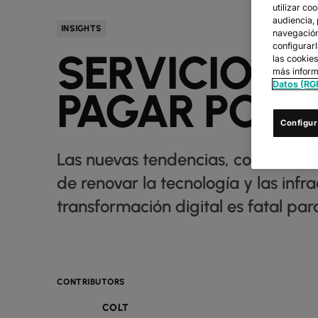
utilizar co
audiencia,
INSIGHTS
navegación 
configurar
SERVICIOS 
las cookie
más inform
Datos (RG
PAGAR POR 
Configur
Las nuevas tendencias, como el Int
de renovar la tecnología y las inf
transformación digital es fatal pa
CONTRIBUTORS
COLT