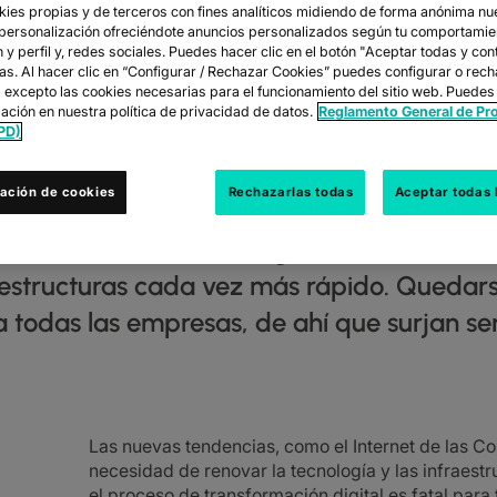
okies propias y de terceros con fines analíticos midiendo de forma anónima nu
 personalización ofreciéndote anuncios personalizados según tu comportamie
y perfil y, redes sociales. Puedes hacer clic en el botón "Aceptar todas y con
las. Al hacer clic en “Configurar / Rechazar Cookies” puedes configurar o rec
DE RED BAJO DE
s excepto las cookies necesarias para el funcionamiento del sitio web. Puedes
ación en nuestra política de privacidad de datos.
Reglamento General de Pr
PD)
LO QUE SE CON
ación de cookies
Rechazarlas todas
Aceptar todas 
ernet de las Cosas, el Big Data o el Cloud
raestructuras cada vez más rápido. Quedars
ra todas las empresas, de ahí que surjan s
Las nuevas tendencias, como el Internet de las Cos
necesidad de renovar la tecnología y las infraest
el proceso de transformación digital es fatal para