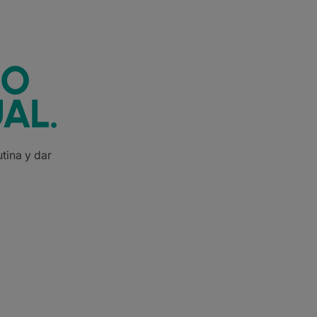
IO
AL.
tina y dar