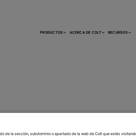
PRODUCTOS
ACERCA DE COLT
RECURSOS
o de la sección, subdominio o apartado de la web de Colt que estés visitando