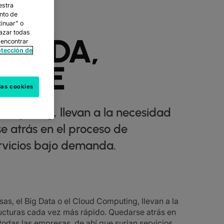
estra
nto de
tinuar" o
hazar todas
MANDA,
 encontrar
otección de
SUME
las cookies
 Computing, llevan a la necesidad
e atrás en el proceso de
ervicios bajo demanda.
as, el Big Data o el Cloud Computing, llevan a la
ructuras cada vez más rápido. Quedarse atrás en
 todas las empresas, de ahí que surjan servicios