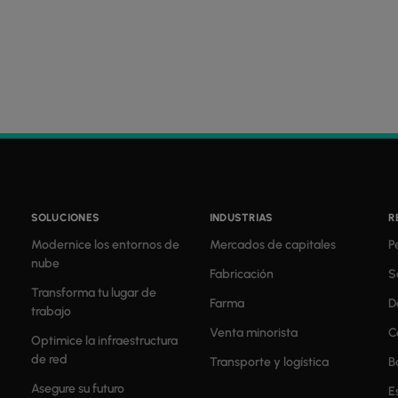
SOLUCIONES
INDUSTRIAS
R
Modernice los entornos de
Mercados de capitales
P
nube
Fabricación
S
Transforma tu lugar de
Farma
D
trabajo
Venta minorista
C
Optimice la infraestructura
de red
Transporte y logística
B
Asegure su futuro
E