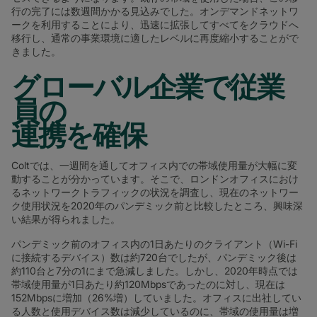
行の完了には数週間かかる見込みでした。オンデマンドネットワ
ークを利用することにより、迅速に拡張してすべてをクラウドへ
移行し、通常の事業環境に適したレベルに再度縮小することがで
きました。
グローバル企業で従業
員の
連携を確保
Coltでは、一週間を通してオフィス内での帯域使用量が大幅に変
動することが分かっています。そこで、ロンドンオフィスにおけ
るネットワークトラフィックの状況を調査し、現在のネットワー
ク使用状況を2020年のパンデミック前と比較したところ、興味深
い結果が得られました。
パンデミック前のオフィス内の1日あたりのクライアント（Wi-Fi
に接続するデバイス）数は約720台でしたが、パンデミック後は
約110台と7分の1にまで急減しました。しかし、2020年時点では
帯域使用量が1日あたり約120Mbpsであったのに対し、現在は
152Mbpsに増加（26%増）していました。オフィスに出社してい
る人数と使用デバイス数は減少しているのに、帯域の使用量は増