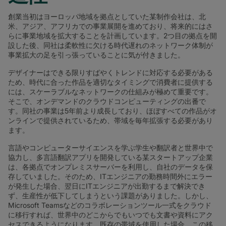
創業当初はヨーロッパ地域を拠点としていた某制作会社は、北
米、アジア、アフリカでの事業展開を進めており、将来的にはさ
らに事業地域を拡大することを計画しています。2つ目の拠点を開
設した後、同社は柔軟性に欠ける時代遅れのネットワーク体制が
事業拡大の足を引っ張っていることに気が付きました。
デザイナーはできる限りすばやくトレンドに対応する必要がある
ため、時代に合った作品を適切なタイミングで消費者に提供する
には、スケーラブルなネットワークの仕組みが極めて重要です。
そこで、オンデマンドのクラウドコンピューティングの出番で
す。同社の事業は5年前より成長しており、ほぼすべての作品がオ
ンラインで提供されているため、帯域を毎年拡張する必要があり
ます。
言語やコンピューターサイエンスを学ぶ学生や翻訳者と世界中で
協力し、多言語翻訳アプリを開発している某スタートアップ企業
は、各拠点でオンプレミスサーバーを利用し、自社のデータを保
存していました。そのため、ITエンジニアの勤務時間外にエラー
が発生した場合、翌日にITエンジニアが出勤するまで解決でき
ず、生産性が低下してしまうという課題がありました。しかし、
Microsoft Teamsなどのコラボレーションツール一式をクラウド
に移行すれば、世界中のどこからでもいつでも文書や資料にアク
セスできるようになります。既存の帯域を使用した場合、この移