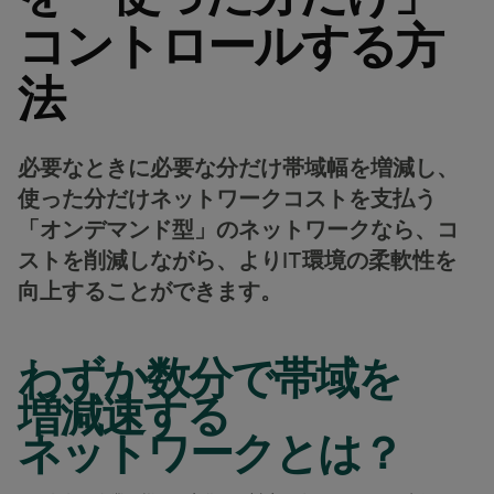
データシート
業種別
docs
デジタル分野の導入事例
詳しく見る
コントロールする方
クラウド接続サービス
製造業
forklift
リテール(小売)
storefront
ニュースレター
podcasts
ネットワークマップ
map
AAS (オンデマンドサービス)
法
製薬
pill
キャピタル・マーケット
monitor
ネットワークステータス
network_check
データシート
docs
WANサービス​
リテール(小売)
storefront
通信
3p
IP VPN
パートナー
handshake
必要なときに必要な分だけ帯域幅を増減し、
防衛
shield
CPE ソリューション
キャピタル・マーケット
balance
使った分だけネットワークコストを支払う
運輸・物流
delivery_truck_speed
「オンデマンド型」のネットワークなら、コ
SD-WAN + SASE
ホールセール & ハイパースケーラー
warehouse
ストを削減しながら、よりIT環境の柔軟性を
マネージドLAN​
向上することができます。
すべてのネットワークサービス
わずか数分で帯域を
増減速する
ネットワークとは？