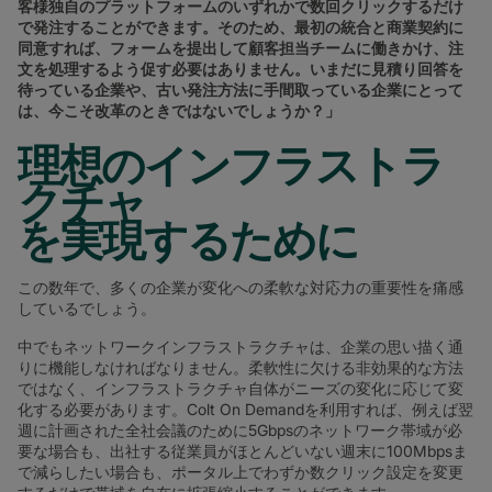
客様独自のプラットフォームのいずれかで数回クリックするだけ
で発注することができます。そのため、最初の統合と商業契約に
同意すれば、フォームを提出して顧客担当チームに働きかけ、注
文を処理するよう促す必要はありません。いまだに見積り回答を
待っている企業や、古い発注方法に手間取っている企業にとって
は、今こそ改革のときではないでしょうか？」
理想のインフラストラ
クチャ
を実現するために
この数年で、多くの企業が変化への柔軟な対応力の重要性を痛感
しているでしょう。
中でもネットワークインフラストラクチャは、企業の思い描く通
りに機能しなければなりません。柔軟性に欠ける非効果的な方法
ではなく、インフラストラクチャ自体がニーズの変化に応じて変
化する必要があります。Colt On Demandを利用すれば、例えば翌
週に計画された全社会議のために5Gbpsのネットワーク帯域が必
要な場合も、出社する従業員がほとんどいない週末に100Mbpsま
で減らしたい場合も、ポータル上でわずか数クリック設定を変更