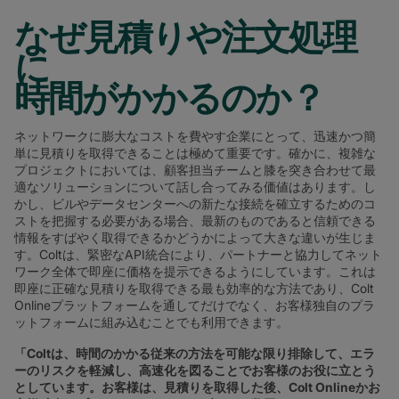
なぜ見積りや注文処理
に
時間がかかるのか？
ネットワークに膨大なコストを費やす企業にとって、迅速かつ簡
単に見積りを取得できることは極めて重要です。確かに、複雑な
プロジェクトにおいては、顧客担当チームと膝を突き合わせて最
適なソリューションについて話し合ってみる価値はあります。し
かし、ビルやデータセンターへの新たな接続を確立するためのコ
ストを把握する必要がある場合、最新のものであると信頼できる
情報をすばやく取得できるかどうかによって大きな違いが生じま
す。Coltは、緊密なAPI統合により、パートナーと協力してネット
ワーク全体で即座に価格を提示できるようにしています。これは
即座に正確な見積りを取得できる最も効率的な方法であり、Colt
Onlineプラットフォームを通してだけでなく、お客様独自のプラ
ットフォームに組み込むことでも利用できます。
「
Colt
は、時間のかかる従来の方法を可能な限り排除して、エラ
ーのリスクを軽減し、高速化を図ることでお客様のお役に立とう
としています。お
客様は、見積りを取得した後、
Colt Online
かお