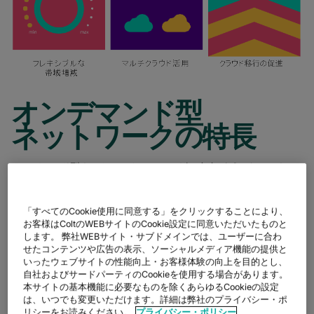
オンデマンド型
ネットワークの特長
オンデマンド型ネットワークは、ユーザー自身がポータルでネッ
トワークを管理することで、必要に応じて帯域を自在に拡張・縮
小することが可能です。
「すべてのCookie使用に同意する」をクリックすることにより、
利用量の少ない時間帯や期間の帯域を下げることで、必要最低限
お客様はColtのWEBサイトのCookie設定に同意いただいたものと
のサービス料のみ発生するため、時間とコストを節約しつつ、生
します。 弊社WEBサイト・サブドメインでは、ユーザーに合わ
産性を高めることが可能です。
せたコンテンツや広告の表示、ソーシャルメディア機能の提供と
いったウェブサイトの性能向上・お客様体験の向上を目的とし、
迅速な見積り申請やサービス発注、利用開始が可能です。さら
自社およびサードパーティのCookieを使用する場合があります。
に、従業員の勤務形態の変化や一時的なイベントなどにいつでも
本サイトの基本機能に必要なものを除くあらゆるCookieの設定
対応することができます。どのような変化が生じても、インフラ
は、いつでも変更いただけます。詳細は弊社のプライバシー・ポ
ストラクチャのあらゆる部分を必要に応じて迅速に拡大・縮小で
リシーをお読みください。
プライバシー・ポリシー