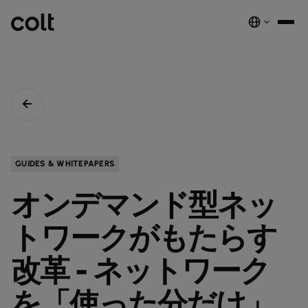
INFRA
スケーラブルなインフラストラクチャ
DIGITAL
AIエコノミーを支える。世界中にスマートでセキュアな接続を提供し
ネットワーク
音声サービス
セキュリティ
グローバルプラットフォーム
ます。
サービス
ネットワーク基盤サービス
デジタルエコシステムを、安全でインテリジェントな単一プラットフ
COLTのネットワーク​
パートナープログラムのご紹介​
ESG
GUIDES & WHITEPAPERS
実績と成果
ォームに統合します。
注目の製品
ダークファイバー
COLTのカルチャー​
資源
接続・拡張・成長をシンプルにするインテリジェントソリューショ
オンデマンド型ネッ
ダークファイバー
ン。
詳しく見る
インサイト
newsmode
ラックコロケーション
会社概要
fingerprint
NETWORK-AS-A-SERVICE
ソリューション
スペクトラム
nest_true_radiant
トワークがもたらす
顧客事例
auto_stories
ケージコロケーション
事業内容
home
職場環境を変革する
home_work
イーサネット
COLT WAVE(専用線)
接続サービス​
ニュースルーム
改革 - ネットワーク
news
COLTのネットワーク
map
インフラの最適化を実現
cable
専用インターネットアクセス
IP トランジット
globe_book
卸売SIP
ドキュメンテーション
network_intelligence
接続を確認
bigtop_updates
を「使った分だけ」
未来を守る
encrypted
ネットワークマップを見る
map
イーサネット
IPトランジット
globe_book