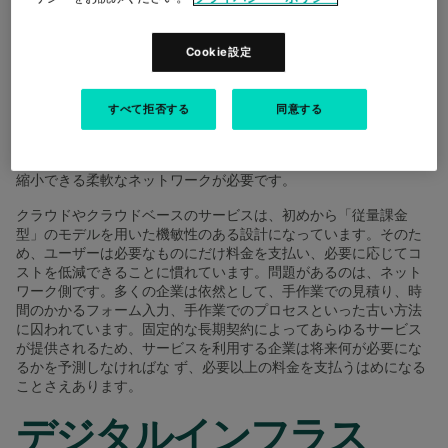
きなければなりません。
Coltの最新の調査報告書
では、ITに関する上級意思決定者の24%
Cookie設定
は柔軟なネットワークをクラウドベースのプロジェクト に最初か
ら組み込むべきだったと考えており、これが最も後悔される項目
となっています。多くの場合、プロジェクトが成功すると、固定
すべて拒否する
同意する
的なネットワークでは対処できない量のリクエストが生じます。
この問題を緩和するには、プロジェクトの推進中に需要に応じて
拡張でき、クラウドプロジェクトの評価、テスト、最適化の際に
縮小できる柔軟なネットワークが必要です。
クラウドやクラウドベースのサービスは、初めから「従量課金
型」のモデルを用いた機敏性のある設計になっています。そのた
め、ユーザーは必要なものにだけ料金を支払い、必要に応じてコ
ストを低減できることに慣れています。問題があるのは、ネット
ワーク側です。多くの企業は依然として、手作業での見積り、時
間のかかるフォーム入力、手作業でのプロセスといった古い方法
に囚われています。固定的な長期契約によってあらゆるサービス
が提供されるため、サービスを利用する企業は将来何が必要にな
るかを予測しなければな ず、必要以上の料金を支払うはめになる
ことさえあります。
デジタルインフラス