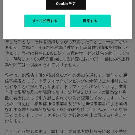
あり、市場における慣例からも乖離していると考えております。
Cookie設定
そのため、弊社においても、本裁定についての不服等を総務省及
び東京地方裁判所へ申し立てております。
すべて拒否する
同意する
なお、ドコモの報道発表内に株式会社BIS（以下、「BIS」）につ
いての記載がありますが、弊社は、BISに対し音声サービスの提供
を行っていたものの、いわゆる「トラフィックポンピング」に関
与したことも、それを認識しながら黙認したことも、一切ござい
ません。実際に、BISの経営陣に対する刑事事件の情報を把握した
時点で、弊社は直ちにBISに対する音声サービス提供を終了してお
り、BISについての関係当局による調査においても、当社の不正行
為や関与は一切認められておりません。
弊社は、総務省主催の検討会などへの参加を通じて、責任ある通
信事業者として、トラフィックポンピングの未然防止や排除に貢
献することに努めております。トラフィックポンピングは、業界
全体に影響を及ぼす課題であり、定額制SIMカードの販売など複
数の要因によって引き起こされていると認識しております。その
ため、例えば、移動体通信事業者及び固定通信事業者による適切
な利用管理と積極的な監視・報告義務を伴う仕組みが、不正な第
三者によるトラフィックポンピング行為の抑止に繋がると考えて
おります。
こうした状況も踏まえ、弊社は、東京地方裁判所等における手続