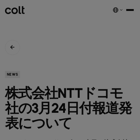
INFRA
スケーラブルなインフラストラクチャ
DIGITAL
AIエコノミーを支える。世界中にスマートでセキュアな接続を提供し
ネットワーク
音声サービス
セキュリティ
グローバルプラットフォーム
ます。
サービス
ネットワーク基盤サービス
デジタルエコシステムを、安全でインテリジェントな単一プラットフ
COLTのネットワーク​
パートナープログラムのご紹介​
ESG
NEWS
実績と成果
ォームに統合します。
注目の製品
ダークファイバー
COLTのカルチャー​
資源
接続・拡張・成長をシンプルにするインテリジェントソリューショ
株式会社NTTドコモ
ダークファイバー
ン。
詳しく見る
インサイト
newsmode
ラックコロケーション
会社概要
fingerprint
NETWORK-AS-A-SERVICE
ソリューション
スペクトラム
nest_true_radiant
社の3月24日付報道発
顧客事例
auto_stories
ケージコロケーション
事業内容
home
職場環境を変革する
home_work
イーサネット
COLT WAVE(専用線)
接続サービス​
ニュースルーム
表について
news
COLTのネットワーク
map
インフラの最適化を実現
cable
専用インターネットアクセス
IP トランジット
globe_book
卸売SIP
ドキュメンテーション
network_intelligence
接続を確認
bigtop_updates
未来を守る
encrypted
ネットワークマップを見る
map
イーサネット
IPトランジット
globe_book