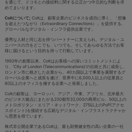
を通じて、ドコモとの接続料に関する公正かつ中立的な判断を求
めてまいります。
Colt
について;
Coltは、顧客企業のビジネスを成功に導く、「想像
を超えたつながり（Extraordinary Connections）」を提供する、
グローバルなデジタル・インフラ提供企業です。
優秀な人材と同じ志を持つパートナーに支えられ、デジタル・ユ
ニバースの力をどこでも、いつでも、そしてあらゆる方法でお客
様に届けるという目的を持って行動しています。
1992年の創業以来、Coltはお客様への深いコミットメントによ
り、’City of London (Telecommunications)‘の伝統と共に成長し、
ロンドン市に根ざした企業から、40カ国以上で事業を展開するグ
ローバル企業へと成長を遂げ、世界中に6,000人以上の従業員と
80以上のオフィスを擁する企業へと発展しました。
Coltの顧客は、ヨーロッパ、アジア、中東、アフリカ、北米最大
のビジネス拠点にまたがる230都市32,000の商用ビル、50以上の
メトロポリタン・エリア・ネットワーク、275以上のPoP(アクセ
スポイント)を接続する広範なデジタル・インフラストラクチャか
ら恩恵を得ています。
株式非公開企業であるColtは、最も財務健全性の高い企業の一社
でもあります。