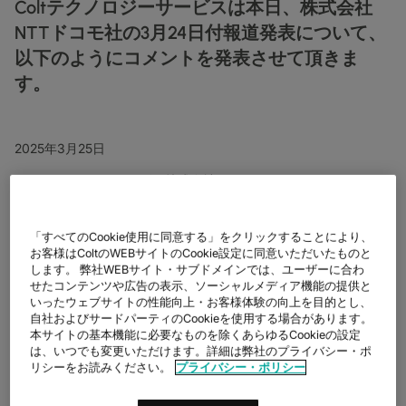
Coltテクノロジーサービスは本日、株式会社
データシート
業種別
docs
デジタル分野の導入事例
詳しく見る
クラウド接続サービス
NTTドコモ社の3月24日付報道発表について、
製造業
forklift
リテール(小売)
storefront
ニュースレター
podcasts
ネットワークマップ
map
以下のようにコメントを発表させて頂きま
AAS (オンデマンドサービス)
製薬
pill
キャピタル・マーケット
monitor
ネットワークステータス
network_check
す。
データシート
docs
WANサービス​
リテール(小売)
storefront
通信
3p
IP VPN
パートナー
handshake
防衛
shield
2025年3月25日
CPE ソリューション
キャピタル・マーケット
balance
運輸・物流
delivery_truck_speed
Coltテクノロジーサービス株式会社
SD-WAN + SASE
ホールセール & ハイパースケーラー
warehouse
株式会社NTTドコモ社の3月24日付報道発表について
マネージドLAN​
「すべてのCookie使用に同意する」をクリックすることにより、
グローバル・デジタル・インフラストラクチャ企業であるColtテ
お客様はColtのWEBサイトのCookie設定に同意いただいたものと
すべてのネットワークサービス
クノロジーサービス株式会社(本社：東京都港区、代表取締役：大
します。 弊社WEBサイト・サブドメインでは、ユーザーに合わ
江 克哉、以下Colt）は本日、株式会社NTTドコモ社の3月24日付
せたコンテンツや広告の表示、ソーシャルメディア機能の提供と
報道発表について、以下のようにコメントを発表させて頂きま
いったウェブサイトの性能向上・お客様体験の向上を目的とし、
す。
自社およびサードパーティのCookieを使用する場合があります。
本サイトの基本機能に必要なものを除くあらゆるCookieの設定
弊社は、株式会社NTTドコモ（以下、「ドコモ」）との接続料の
は、いつでも変更いただけます。詳細は弊社のプライバシー・ポ
協議や、ドコモが総務大臣に対して申請した裁定（以下、「本裁
リシーをお読みください。
プライバシー・ポリシー
定」）に係る手続において、誠実に対応して参りました。本裁定
の結果・内容及び本裁定に係る手続は、不当かつ不公正なもので