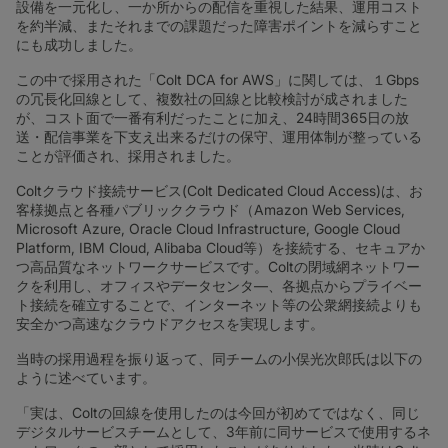
設備を一元化し、一か所からの配信を重視した結果、運用コスト
を約半減、またそれまでの課題だった障害ポイントを減らすこと
にも成功しました。
この中で採用された「Colt DCA for AWS」に関しては、１Gbps
の冗長化回線として、複数社の回線と比較検討が成されました
が、コスト面で一番有利だったことに加え、24時間365日の放
送・配信事業を下支え出来るだけの保守、運用体制が整っている
ことが評価され、採用されました。
Coltクラウド接続サービス(Colt Dedicated Cloud Access)は、お
客様拠点と各種パブリッククラウド（Amazon Web Services,
Microsoft Azure, Oracle Cloud Infrastructure, Google Cloud
Platform, IBM Cloud, Alibaba Cloud等）を接続する、セキュアか
つ高品質なネットワークサービスです。Coltの閉域網ネットワー
クを利用し、オフィスやデータセンタ―、各拠点からプライベー
ト接続を確立することで、インターネット等の公衆網接続よりも
安全かつ高速なクラウドアクセスを実現します。
当時の採用過程を振り返って、同チームの小俣光次郎氏は以下の
ように述べています。
「実は、Coltの回線を使用したのは今回が初めてではなく、同じ
デジタルサービスチームとして、3年前に同サービスで使用するネ