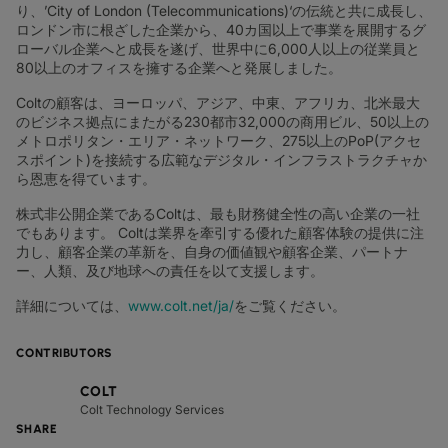
り、’City of London (Telecommunications)‘の伝統と共に成長し、
ロンドン市に根ざした企業から、40カ国以上で事業を展開するグ
ローバル企業へと成長を遂げ、世界中に6,000人以上の従業員と
80以上のオフィスを擁する企業へと発展しました。
Coltの顧客は、ヨーロッパ、アジア、中東、アフリカ、北米最大
のビジネス拠点にまたがる230都市32,000の商用ビル、50以上の
メトロポリタン・エリア・ネットワーク、275以上のPoP(アクセ
スポイント)を接続する広範なデジタル・インフラストラクチャか
ら恩恵を得ています。
株式非公開企業であるColtは、最も財務健全性の高い企業の一社
でもあります。 Coltは業界を牽引する優れた顧客体験の提供に注
力し、顧客企業の革新を、自身の価値観や顧客企業、パートナ
ー、人類、及び地球への責任を以て支援します。
詳細については、
www.colt.net/ja/
をご覧ください。
CONTRIBUTORS
COLT
Colt Technology Services
SHARE