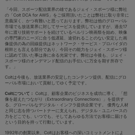
「今回、スポーツ配信業界の雄であるジェイ・スポーツ様に弊社
の「Colt DCA for AWS」をご採用頂いたことは弊社に取り非常に
意義深く、かつ有難いと思っております。弊社は他のグローバル
市場でも放送業界に対してサービスを提供していますが、過去17
年に渡り技術サポートを続けているベルリン映画祭を始め、映像
の専門家のニーズに合う低遅延、途切れることのない安定した画
像提供の為の回線提供はネットワーク・サービス・プロバイダの
根幹とも言える部分であり、今回その能力をジェイ・スポーツ様
に認めて頂いた事は身に余る光栄です。弊社は今後も、ジェイ・
スポーツ様のオンデマンド配信のお手伝いに万全を期す所存で
す。」
Coltは今後も、放送業界の安定したコンテンツ提供、配信にグロ
ーバル市場において貢献してゆく予定です。
Colt
について
：
Coltは、顧客企業のビジネスを成功に導く、「想
像を超えたつながり（Extraordinary Connections）」を提供す
る、グローバルなデジタル・インフラ提供企業です。 優秀な人材
と同じ志を持つパートナーに支えられ、デジタル・ユニバースの
力をどこでも、いつでも、そしてあらゆる方法でお客様に届ける
という目的を持って行動しています。
1992年の創業以来、Coltはお客様への深いコミットメントによ