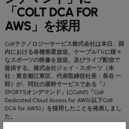
データシート
業種別
docs
デジタル分野の導入事例
詳しく見る
「COLT DCA FOR
クラウド接続サービス
製造業
forklift
リテール(小売)
storefront
ニュースレター
podcasts
ネットワークマップ
map
AAS (オンデマンドサービス)
AWS」を採用
製薬
pill
キャピタル・マーケット
monitor
ネットワークステータス
network_check
データシート
docs
WANサービス​
リテール(小売)
storefront
通信
3p
IP VPN
パートナー
handshake
Coltテクノロジーサービス株式会社は本日、国
防衛
shield
CPE ソリューション
キャピタル・マーケット
balance
内における各種衛星放送、ケーブルTVに様々
運輸・物流
delivery_truck_speed
なスポーツの映像を放送、及びライブ配信で
SD-WAN + SASE
ホールセール & ハイパースケーラー
warehouse
提供する、株式会社ジェイ・スポーツ（本
マネージドLAN​
社：東京都江東区、代表取締役社長：長谷 一
すべてのネットワークサービス
郎）が、同社の基幹サービスである「J
SPORTSオンデマンド」にColtの「Colt
Dedicated Cloud Access for AWS(以下Colt
DCA for AWS)」を採用したことを発表しまし
た。