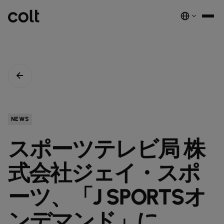
INFRA
スケーラブルなインフラストラクチャ
DIGITAL
AIエコノミーを支える。世界中にスマートでセキュアな接続を提供し
ネットワーク
音声サービス
セキュリティ
グローバルプラットフォーム
ます。
サービス
ネットワーク基盤サービス
デジタルエコシステムを、安全でインテリジェントな単一プラットフ
COLTのネットワーク​
パートナープログラムのご紹介​
ESG
NEWS
実績と成果
ォームに統合します。
注目の製品
ダークファイバー
COLTのカルチャー​
資源
接続・拡張・成長をシンプルにするインテリジェントソリューショ
スポーツテレビ局 株
ダークファイバー
ン。
詳しく見る
インサイト
newsmode
ラックコロケーション
会社概要
fingerprint
NETWORK-AS-A-SERVICE
ソリューション
スペクトラム
nest_true_radiant
式会社ジェイ・スポ
顧客事例
auto_stories
ケージコロケーション
事業内容
home
職場環境を変革する
home_work
イーサネット
COLT WAVE(専用線)
接続サービス​
ニュースルーム
ーツ、「J SPORTSオ
news
COLTのネットワーク
map
インフラの最適化を実現
cable
専用インターネットアクセス
IP トランジット
globe_book
卸売SIP
ドキュメンテーション
network_intelligence
接続を確認
bigtop_updates
ンデマンド」に
未来を守る
encrypted
ネットワークマップを見る
map
イーサネット
IPトランジット
globe_book