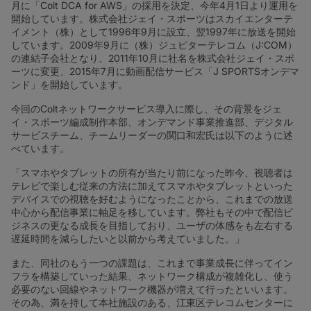
月に「Colt DCA for AWS」の採用を決定、今年4月1日より運用を
開始しています。株式会社ジェイ・スポーツはスカイエンターテ
イメント（株）として1996年9月に設立、翌1997年に放送を開始
しています。2009年9月に（株）ジュピターテレコム（J:COM）
の連結子会社となり、2011年10月に社名を株式会社ジェイ・スポ
ーツに変更、2015年7月に動画配信サービス「J SPORTSオンデマ
ンド」を開始しています。
今回のColtネットワークサービス導入に際し、その背景をジェ
イ・スポーツ編成制作本部、オンデマンド事業推進部、デジタル
サービスチーム、チームリーダーの関口和宏氏は以下のように述
べています。
「スマホやタブレットの所有が当たり前になった昨今、視聴者は
テレビで楽しむ従来の方法に加えてスマホやタブレットといった
デバイスでの視聴を好むようになったことから、これまでの放送
中心から配信事業に軸足を移しています。弊社もその中で配信ビ
ジネスの更なる成長を目指しており、ユーザの体感をも左右する
遅延時間を減らしたいと以前から考えていました。」
また、同社のもう一つの課題は、これまで事業成長に伴ってイン
フラを構築していった結果、ネットワーク構成が複雑化し、使う
必要のない回線やネットワーク機器が増えて行ったといいます。
その為、満を持して本社施設のある、江東区テレコムセンターに