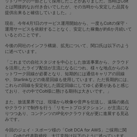
ットワークの一部として採用したことがありました。当時はColt
とは間接的なお付き合いでしたが、その当時から安定した品質を
提供出来ると確信していました。」
現在、今年4月1日のサービス運用開始から、一度もColtの保守・
運用サービスを依頼することなく、安定した稼働が約6か月続いて
いるとのことです。
今後の同社のインフラ構築、拡充について、関口氏は以下のよう
に述べています。
「これまでの自社スタジオを中心とした放送事業から、クラウド
を活用したライブ配信が主流になるにつれ、様々な地点からのネ
ットワーク回線が必要となり、短期的には通信キャリアの回線
や、Starlinkなどの衛星回線も使用しています。ただ長期的には、
これらの回線を安定化した固定回線にしてゆく必要があると感じ
ており、その中でColt様に懸ける期待は大きいです。」
また、放送業界では、現場から映像や音声を伝送し、遠隔の拠点
やクラウドで制作を行う「リモートプロダクション」が主流にな
りつつあり、コンテンツのIP化やクラウド化が更に進展する見込
みです。
今回のジェイ・スポーツ様の「Colt DCA for AWS」ご採用に関
し、Coltの代表取締役、大江克哉は以下のように述べています。