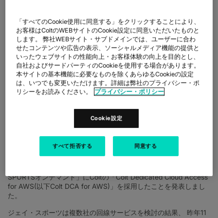
――運用コスト約半減
「すべてのCookie使用に同意する」をクリックすることにより、
と、スポーツ生配信に
お客様はColtのWEBサイトのCookie設定に同意いただいたものと
します。 弊社WEBサイト・サブドメインでは、ユーザーに合わ
必須の遅延削減を実現
せたコンテンツや広告の表示、ソーシャルメディア機能の提供と
いったウェブサイトの性能向上・お客様体験の向上を目的とし、
――
自社およびサードパーティのCookieを使用する場合があります。
本サイトの基本機能に必要なものを除くあらゆるCookieの設定
は、いつでも変更いただけます。詳細は弊社のプライバシー・ポ
2025年10 月7 日
リシーをお読みください。
プライバシー・ポリシー
Coltテクノロジーサービス株式会社
Cookie設定
グローバル・デジタル・インフラストラクチャ企業であるColtテ
クノロジーサービス株式会社（代表取締役：大江克哉、所在地：
東京都港区六本木、以下Colt）)は本日、国内における各種衛星放
すべて拒否する
同意する
送、ケーブルTVに様々なスポーツの映像を放送、及びライブ配信
で提供する、株式会社ジェイ・スポーツ（本社：東京都江東区、
代表取締役社長：長谷 一郎）が、同社の基幹サービスである「J
SPORTSオンデマンド」にColtの「Colt Dedicated Cloud Access
for AWS(以下Colt DCA for AWS)」を採用したことを発表しまし
た。
ジェイ・スポーツは複数社の回線サービスを検討の結果、 昨年11