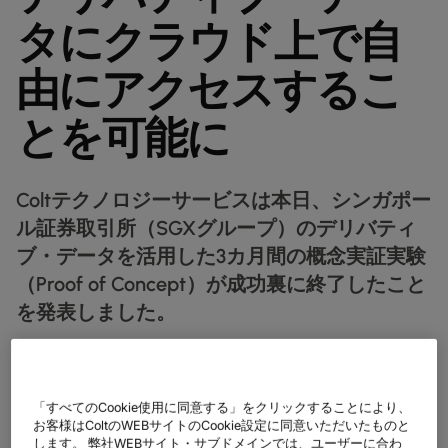
データシート
業種別
docs
デジタル分野の導入事例
詳しく見る
タにクラウド上で自
クラウド接続サービス
製造業
forklift
リテール(小売)
storefront
ニュースレター
podcasts
ネットワークマップ
map
AAS (オンデマンドサービス)
由にアクセスするこ
製薬
pill
キャピタル・マーケット
monitor
ネットワークステータス
network_check
データシート
docs
WANサービス​
リテール(小売)
storefront
とを可能に
通信
3p
IP VPN
パートナー
handshake
防衛
shield
CPE ソリューション
キャピタル・マーケット
balance
運輸・物流
Coltテクノロジーサービスは本日、シンガポー
delivery_truck_speed
SD-WAN + SASE
ホールセール & ハイパースケーラー
warehouse
ル証券取引所（SGXグループ）のデリバティ
マネージドLAN​
ブ・データを活用した3カ月間の概念実証実験
（Proof of Concept）が成功裏に終了したこと
すべてのネットワークサービス
を発表しました。
注：本リリースはシンガポールにおいて本日（2024年1月31日
(水)）に発表されたリリースの和訳版です。
「すべてのCookie使用に同意する」をクリックすることにより、
お客様はColtのWEBサイトのCookie設定に同意いただいたものと
2024年1月31日
します。 弊社WEBサイト・サブドメインでは、ユーザーに合わ