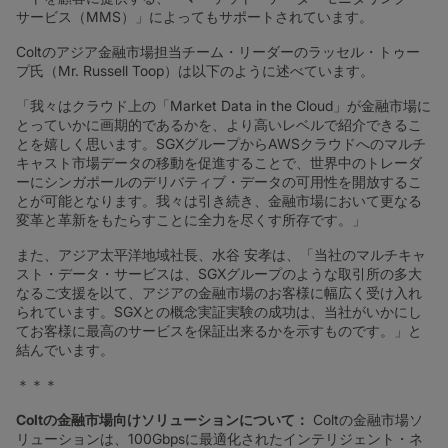
サービス（MMS）」によってもサポートされています。
Coltのアジア金融市場担当チーム・リーダーのラッセル・トゥー
プ氏（Mr. Russell Toop）は以下のように述べています。
「我々はクラウド上の「Market Data in the Cloud」が金融市場に
とっていかに画期的であるかを、より高いレベルで紹介できるこ
とを嬉しく思います。SGXグループからAWSクラウドへのマルチ
キャスト市場データの移動を促進することで、世界中のトレーダ
ーにシンガポールのデリバティブ・データの可用性を開放するこ
とが可能となります。我々は引き続き、金融市場において更なる
変革と革新をもたらすことに全力を尽くす所存です。」
また、アジア太平洋地域社長、水谷 安孝は、「当社のマルチキャ
スト・データ・サービスは、SGXグループのような取引所の多大
なるご支援を以て、アジアの金融市場のお客様に幅広く受け入れ
られています。SGXとの概念実証実験の成功は、当社がいかにし
てお客様に最高のサービスを保証出来るかを示すものです。」と
結んでいます。
＊＊＊
Colt
の金融市場向けソリューションについて：
Coltの金融市場ソ
リューションは、100Gbpsに最適化されたインテリジェント・ネ