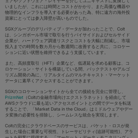
ェアやソフトウェア・レイヤーを介してユニキャストに変換して
いましたが、これには時間とコストがかかり、また高価な機器や
物理的なインフラを導入する必要があった為、特に遠方の海外投
資家にとっては参入障壁が高いものでした。
SGXグループのデリバティブ・データが加わったことで、Colt
は、シンガポール市場で取引を行うバイサイドおよびセルサイド
企業が、ハードウェア調達リスクとコストを大幅に削減し、市場
投入までの時間を数カ月から数週間に改善すると共に、コロケー
ションに近い状態を維持できるよう支援しています。
また、高頻度取引（HFT）企業など、低遅延を求める顧客は、コ
ロケーション・サイトを構築している間、バックテストやアルゴ
リズム開発の為に、リアルタイムのマルチキャスト・マーケット
データに素早くアクセスすることができます。
SGXのコロケーションサイトから全ての接続を完全に管理し、
PrizmNet
（Coltの金融市場向けエクストラネット）を経由して
AWSクラウドに最も近いアクセスポイントとの間でデータを転送
することで、「Market Data in the Cloud」はミドルウェアやデー
タ変換の必要性を排除し、シームレスな統合を実現します。
Coltの完全にクラウドベースのサービスは、パケット・ロスが発
生した場合に重要な可視性、トレーサビリティ(追跡可能性)、アラ
ートを顧客に提供する、「マーケット・データ・モニタリング・