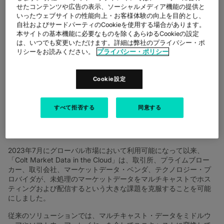
せたコンテンツや広告の表示、ソーシャルメディア機能の提供と
Coltテクノロジーサービス株式会社
いったウェブサイトの性能向上・お客様体験の向上を目的とし、
自社およびサードパーティのCookieを使用する場合があります。
(
シンガポール
、
2024
年
1
月
31
日発
)
– デジタル・インフラストラク
本サイトの基本機能に必要なものを除くあらゆるCookieの設定
チャ企業であるColtテクノロジーサービス(本社：英国ロンドン、
は、いつでも変更いただけます。詳細は弊社のプライバシー・ポ
代表：ケリー・ギルダー(Keri Gilder), CEO、以下Colt）は本日、
リシーをお読みください。
プライバシー・ポリシー
シンガポール証券取引所（SGXグループ）のデリバティブ・デー
タを活用した3カ月間の概念実証実験（Proof of Concept）が成功
裏に終了したことを発表しました。
Cookie設定
これは、Coltの画期的な金融市場向けマルチキャスト・マーケッ
トデータ配信サービスである「
Market Data in the Cloud
」が、ア
すべて拒否する
同意する
ジアで最も重要な金融市場の1つであるシンガポール証券取引所に
おいて、クラウド移行のメリットを最大限に引き出していること
を示すものです。
2023年7月にグローバル市場において利用可能になって以来、
「Colt Market Data in the Cloud」は、取引所、プライムブロー
カー、取引会社、マーケットデータ・ベンダ、テクノロジー・プ
ロバイダが、未処理のマーケットデータをマルチキャストでホス
ティングおよび配信するという大きな課題を克服することを可能
にしました。
従来のソリューションでは、マルチキャスト・データをミドルウ