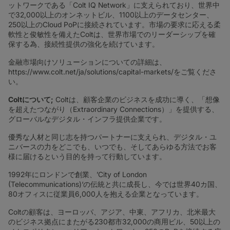
ットワークである「Colt IQ Network」に支えられており、世界中
で32,000以上のオンネットビル、1100以上のデータセンター、
250以上のCloud PoPに接続されています。市場の要求に応える柔
軟性と俊敏性を備えたColtは、世界市場でのリーダーシップを確
保する為、接続性提供の強化を続けています。
金融市場向けソリューションについての詳細は、
https://www.colt.net/ja/solutions/capital-markets/をご覧くださ
い。
Colt
について
;
Coltは、顧客企業のビジネスを成功に導く、「想像
を超えたつながり（Extraordinary Connections）」を提供する、
グローバルなデジタル・インフラ提供企業です。
優秀な人材と同じ志を持つパートナーに支えられ、デジタル・ユ
ニバースの力をどこでも、いつでも、そしてあらゆる方法でお客
様に届けるという目的を持って行動しています。
1992年にロンドンで創業、’City of London
(Telecommunications)‘の伝統と共に成長し、今では世界40カ国、
80オフィスに従業員6,000人を抱える企業となっています。
Coltの顧客は、ヨーロッパ、アジア、中東、アフリカ、北米最大
のビジネス拠点にまたがる230都市32,000の商用ビル、50以上の