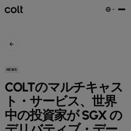
INFRA
スケーラブルなインフラストラクチャ
DIGITAL
AIエコノミーを支える。世界中にスマートでセキュアな接続を提供し
ネットワーク
音声サービス
セキュリティ
グローバルプラットフォーム
ます。
サービス
ネットワーク基盤サービス
デジタルエコシステムを、安全でインテリジェントな単一プラットフ
COLTのネットワーク​
パートナープログラムのご紹介​
ESG
NEWS
実績と成果
ォームに統合します。
注目の製品
ダークファイバー
COLTのカルチャー​
資源
接続・拡張・成長をシンプルにするインテリジェントソリューショ
COLTのマルチキャス
ダークファイバー
ン。
詳しく見る
インサイト
newsmode
ラックコロケーション
会社概要
fingerprint
NETWORK-AS-A-SERVICE
ソリューション
スペクトラム
nest_true_radiant
ト・サービス、世界
顧客事例
auto_stories
ケージコロケーション
事業内容
home
職場環境を変革する
home_work
イーサネット
COLT WAVE(専用線)
接続サービス​
ニュースルーム
中の投資家が SGX の
news
COLTのネットワーク
map
インフラの最適化を実現
cable
専用インターネットアクセス
IP トランジット
globe_book
卸売SIP
ドキュメンテーション
network_intelligence
接続を確認
bigtop_updates
デリバティブ・デー
未来を守る
encrypted
ネットワークマップを見る
map
イーサネット
IPトランジット
globe_book