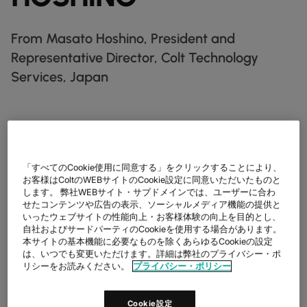
データシート
業種別
docs
デジタル分野の導入事例
詳しく見る
クラウド接続サービス
製造業
forklift
リテール(小売)
storefront
ニュースレター
podcasts
ネットワークマップ
From Masato Hoshino, President and
map
AAS (オンデマンドサービス)
製薬
pill
Representative Director, Colt Technology
キャピタル・マーケット
monitor
ネットワークステータス
network_check
データシート
docs
WANサービス​
Services, Japan
リテール(小売)
storefront
通信
3p
IP VPN
パートナー
handshake
防衛
shield
CPE ソリューション
キャピタル・マーケット
balance
From Masato Hoshino, President and Representative Director,
運輸・物流
delivery_truck_speed
Colt Technology Services, Japan
SD-WAN + SASE
ホールセール & ハイパースケーラー
warehouse
We would like to cordially greet you on a New Year.
「すべてのCookie使用に同意する」をクリックすることにより、
マネージドLAN​
お客様はColtのWEBサイトのCookie設定に同意いただいたものと
We would also like to thank our customers, partners, and other
します。 弊社WEBサイト・サブドメインでは、ユーザーに合わ
すべてのネットワークサービス
stakeholders for their continued support to us during the past
せたコンテンツや広告の表示、ソーシャルメディア機能の提供と
year.
いったウェブサイトの性能向上・お客様体験の向上を目的とし、
自社およびサードパーティのCookieを使用する場合があります。
Last year was a year in which, along with the continuation of
本サイトの基本機能に必要なものを除くあらゆるCookieの設定
remote and hybrid work due to the continued effects of the new
は、いつでも変更いただけます。詳細は弊社のプライバシー・ポ
coronavirus that has yet to be contained and various other
リシーをお読みください。
プライバシー・ポリシー
geopolitical challenges that we face globally, the securing of
communications infrastructure became critical as ever in order
to live our lives and operate our businesses.
Cookie設定