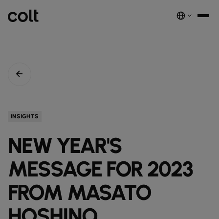
INFRA
スケーラブルなインフラストラクチャ
DIGITAL
AIエコノミーを支える。世界中にスマートでセキュアな接続を提供し
ネットワーク
音声サービス
セキュリティ
グローバルプラットフォーム
ます。
サービス
ネットワーク基盤サービス
デジタルエコシステムを、安全でインテリジェントな単一プラットフ
COLTのネットワーク​
パートナープログラムのご紹介​
ESG
INSIGHTS
実績と成果
ォームに統合します。
注目の製品
ダークファイバー
COLTのカルチャー​
資源
接続・拡張・成長をシンプルにするインテリジェントソリューショ
NEW YEAR'S
ダークファイバー
ン。
詳しく見る
インサイト
newsmode
ラックコロケーション
会社概要
fingerprint
NETWORK-AS-A-SERVICE
ソリューション
スペクトラム
nest_true_radiant
MESSAGE FOR 2023
顧客事例
auto_stories
ケージコロケーション
事業内容
home
職場環境を変革する
home_work
イーサネット
COLT WAVE(専用線)
接続サービス​
ニュースルーム
FROM MASATO
news
COLTのネットワーク
map
インフラの最適化を実現
cable
専用インターネットアクセス
IP トランジット
globe_book
卸売SIP
ドキュメンテーション
network_intelligence
接続を確認
bigtop_updates
HOSHINO
未来を守る
encrypted
ネットワークマップを見る
map
イーサネット
IPトランジット
globe_book