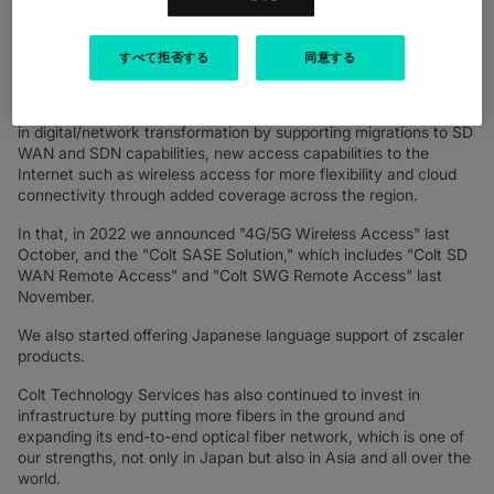
Through the year, we have seen the market continue to
progress efforts in digital transformation initiatives with heavier
すべて拒否する
同意する
reliance on cloud technologies.
We have been in a unique position to support many enterprises
in digital/network transformation by supporting migrations to SD
WAN and SDN capabilities, new access capabilities to the
Internet such as wireless access for more flexibility and cloud
connectivity through added coverage across the region.
In that, in 2022 we announced "4G/5G Wireless Access" last
October, and the "Colt SASE Solution," which includes "Colt SD
WAN Remote Access" and "Colt SWG Remote Access" last
November.
We also started offering Japanese language support of zscaler
products.
Colt Technology Services has also continued to invest in
infrastructure by putting more fibers in the ground and
expanding its end-to-end optical fiber network, which is one of
our strengths, not only in Japan but also in Asia and all over the
world.