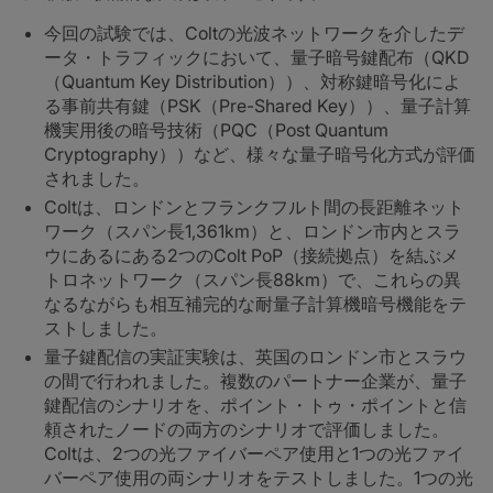
今回の試験では、Coltの光波ネットワークを介したデ
ータ・トラフィックにおいて、量子暗号鍵配布（QKD
（Quantum Key Distribution））、対称鍵暗号化によ
る事前共有鍵（PSK（Pre-Shared Key））、量子計算
機実用後の暗号技術（PQC（Post Quantum
Cryptography））など、様々な量子暗号化方式が評価
されました。
Coltは、ロンドンとフランクフルト間の長距離ネット
ワーク（スパン長1,361km）と、ロンドン市内とスラ
ウにあるにある2つのColt PoP（接続拠点）を結ぶメ
トロネットワーク（スパン長88km）で、これらの異
なるながらも相互補完的な耐量子計算機暗号機能をテ
ストしました。
量子鍵配信の実証実験は、英国のロンドン市とスラウ
の間で行われました。複数のパートナー企業が、量子
鍵配信のシナリオを、ポイント・トゥ・ポイントと信
頼されたノードの両方のシナリオで評価しました。
Coltは、2つの光ファイバーペア使用と1つの光ファイ
バーペア使用の両シナリオをテストしました。1つの光