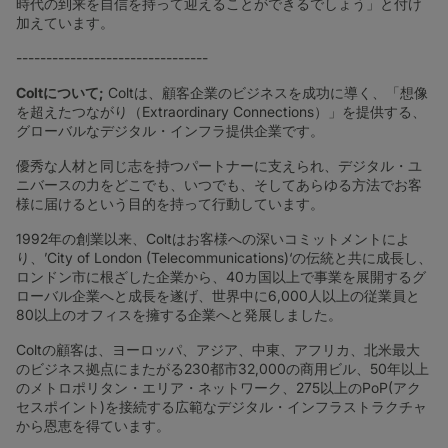
時代の到来を自信を持って迎えることができるでしょう」と付け
加えています。
--------------------------------
Colt
について;
Coltは、顧客企業のビジネスを成功に導く、「想像
を超えたつながり（Extraordinary Connections）」を提供する、
グローバルなデジタル・インフラ提供企業です。
優秀な人材と同じ志を持つパートナーに支えられ、デジタル・ユ
ニバースの力をどこでも、いつでも、そしてあらゆる方法でお客
様に届けるという目的を持って行動しています。
1992年の創業以来、Coltはお客様への深いコミットメントによ
り、’City of London (Telecommunications)‘の伝統と共に成長し、
ロンドン市に根ざした企業から、40カ国以上で事業を展開するグ
ローバル企業へと成長を遂げ、世界中に6,000人以上の従業員と
80以上のオフィスを擁する企業へと発展しました。
Coltの顧客は、ヨーロッパ、アジア、中東、アフリカ、北米最大
のビジネス拠点にまたがる230都市32,000の商用ビル、50年以上
のメトロポリタン・エリア・ネットワーク、275以上のPoP(アク
セスポイント)を接続する広範なデジタル・インフラストラクチャ
から恩恵を得ています。