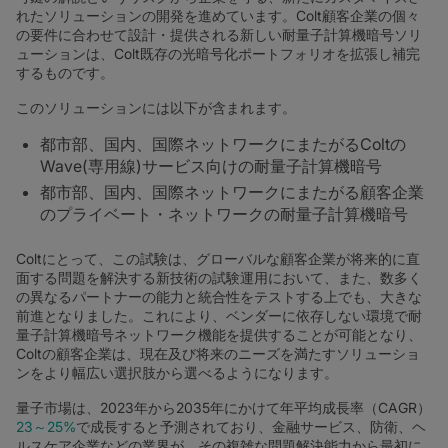
れたソリューションの開発を進めています。Colt顧客企業の個々
の要件に合わせて設計・提供される新しい耐量子計算機暗号ソリ
ューションは、Colt既存の光暗号化ポートフォリオを拡張し補完
するものです。
このソリューションには以下が含まれます。
都市部、国内、国際ネットワークにまたがるColtの
Wave(専用線)サービス向けの耐量子計算機暗号
都市部、国内、国際ネットワークにまたがる顧客企業
のプライベート・ネットワークの耐量子計算機暗号
Coltにとって、この試験は、グローバルな顧客企業が将来的に直
面する問題を解決する新技術の試験運用において、また、数多く
の異なるパートナーの能力と統合性をテストする上でも、大きな
前進となりました。これにより、ベンダーに依存しない環境で耐
量子計算機暗号ネットワーク機能を提供することが可能となり、
Coltの顧客企業は、現在及び将来のニーズを満たすソリューショ
ンをより幅広い選択肢から選べるようになります。
量子市場は、2023年から2035年にかけて年平均成長率（CAGR）
23～25%
で成長すると予測されており、金融サービス、防衛、ヘ
ルスケア企業などの業界が、その複雑な問題解決能力から最初に