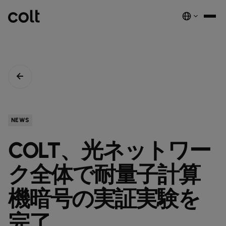
INFRA
スケーラブルなインフラストラクチャ
DIGITAL
AIエコノミーを支える。世界中にスマートでセキュアな接続を提供し
ネットワーク
音声サービス
セキュリティ
グローバルプラットフォーム
ます。
サービス
ネットワーク基盤サービス
デジタルエコシステムを、安全でインテリジェントな単一プラットフ
COLTのネットワーク​
パートナープログラムのご紹介​
ESG
NEWS
実績と成果
ォームに統合します。
注目の製品
ダークファイバー
COLTのカルチャー​
資源
接続・拡張・成長をシンプルにするインテリジェントソリューショ
COLT、光ネットワー
ダークファイバー
ン。
詳しく見る
インサイト
newsmode
ラックコロケーション
会社概要
fingerprint
NETWORK-AS-A-SERVICE
ソリューション
スペクトラム
nest_true_radiant
ク全体で耐量子計算
顧客事例
auto_stories
ケージコロケーション
事業内容
home
職場環境を変革する
home_work
イーサネット
COLT WAVE(専用線)
接続サービス​
ニュースルーム
機暗号の実証実験を
news
COLTのネットワーク
map
インフラの最適化を実現
cable
専用インターネットアクセス
IP トランジット
globe_book
卸売SIP
ドキュメンテーション
network_intelligence
接続を確認
bigtop_updates
完了
未来を守る
encrypted
ネットワークマップを見る
map
イーサネット
IPトランジット
globe_book