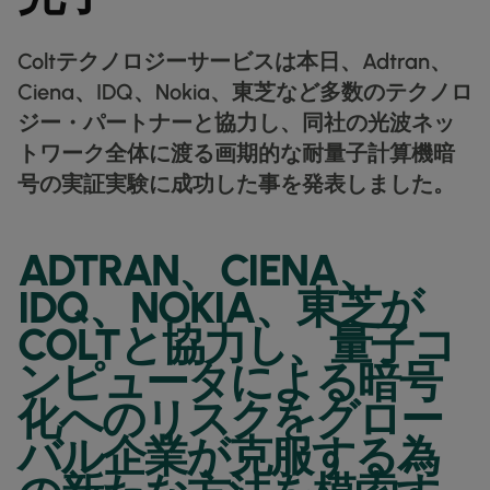
データシート
業種別
docs
デジタル分野の導入事例
詳しく見る
クラウド接続サービス
製造業
forklift
リテール(小売)
storefront
ニュースレター
podcasts
ネットワークマップ
Coltテクノロジーサービスは本日、Adtran、
map
AAS (オンデマンドサービス)
製薬
pill
Ciena、IDQ、Nokia、東芝など多数のテクノロ
キャピタル・マーケット
monitor
ネットワークステータス
network_check
データシート
docs
WANサービス​
ジー・パートナーと協力し、同社の光波ネッ
リテール(小売)
storefront
通信
3p
IP VPN
パートナー
handshake
トワーク全体に渡る画期的な耐量子計算機暗
防衛
shield
号の実証実験に成功した事を発表しました。
CPE ソリューション
キャピタル・マーケット
balance
運輸・物流
delivery_truck_speed
SD-WAN + SASE
ホールセール & ハイパースケーラー
warehouse
ADTRAN、CIENA、
マネージドLAN​
IDQ、NOKIA、東芝が
すべてのネットワークサービス
COLTと協力し、量子コ
ンピュータによる暗号
化へのリスクをグロー
バル企業が克服する為