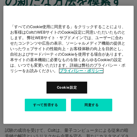
の新たな方法を模索す
る試験を実施
注：本リリースは英国ロンドンにおいて2025年3月31日(月)に発
「すべてのCookie使用に同意する」をクリックすることにより、
表されたリリースの日本語抄訳版です。
お客様はColtのWEBサイトのCookie設定に同意いただいたものと
します。 弊社WEBサイト・サブドメインでは、ユーザーに合わ
2025年4月10日
せたコンテンツや広告の表示、ソーシャルメディア機能の提供と
いったウェブサイトの性能向上・お客様体験の向上を目的とし、
Coltテクノロジーサービス株式会社
自社およびサードパーティのCookieを使用する場合があります。
本サイトの基本機能に必要なものを除くあらゆるCookieの設定
英国ロンドン2025年3 月31 日発
–
グローバル・デジタル・インフ
は、いつでも変更いただけます。詳細は弊社のプライバシー・ポ
ラストラクチャ企業であるColtテクノロジーサービス(本社：英国
リシーをお読みください。
プライバシー・ポリシー
ロンドン、代表：ケリー・ギルダー(Ms. Keri Gilder), CEO、以下
Colt）は本日、同社の光波ネットワーク上で、画期的な耐量子計
算機暗号試験の成功を発表しました。
Cookie設定
Coltは、
アドトラン
、
シエナ
、
IDクアンティック（IDQ）
、
ノキ
ア
、
東芝
など、多数のテクノロジー・パートナーと協力し、自身
すべて拒否する
同意する
がグローバル企業向けに量子計算機が実用化された未来に備える
為の一連のサービスを提供することを視野に入れた試験を実施し
ました。
試験の成功を受けて、Coltは、量子コンピュータによる従来の暗
号鍵の解読というリスクから企業を守る、新たにカスタマイズさ