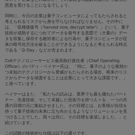
恩恵を受けることになるでしょう。
同時に、今日の企業は量子コンピュータによってもたらされると
考えられるリスクから身を守らなければなりません。その中に
は、「収穫後復号（‘harvest now, decrypt later’）」という、量子
技術が成熟するにつれてデータを復号する意図で（大量の）デー
タを収集し保存する敵対者による行為や、量子コンピュータが従
来の暗号化方法を破ることができるようになると考えられる時点
である「Q-Day」などが含まれます。
Coltテクノロジーサービス最高執行責任者（Chief Operating
Officer）のバディ・ベイヤー氏は、「特に、量子のような複雑か
つ未知のテクノロジーから脅威がもたらされる場合、将来のリス
クからデータを保護することは企業にとって大きな課題です。」
と述べています。
ベイヤーはまた、「私たちの試みは、業界でも最も優れたパート
ナー、先進技術、そして卓越した技術力を持つ人々を、一つの共
通の目標の元に集結させました。その目標とは、お客様が自信を
持って量子技術の未来に立ち向かえるようなソリューションを見
つけることでした。我々は共に、その目標を達成しました。」と
続けています。
この試験の技術的な仕様は以下の通りです。