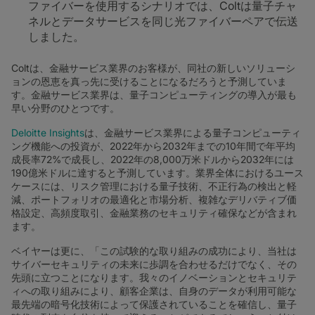
ファイバーを使用するシナリオでは、Coltは量子チャ
ネルとデータサービスを同じ光ファイバーペアで伝送
しました。
Coltは、金融サービス業界のお客様が、同社の新しいソリューシ
ョンの恩恵を真っ先に受けることになるだろうと予測していま
す。金融サービス業界は、量子コンピューティングの導入が最も
早い分野のひとつです。
Deloitte Insights
は、金融サービス業界による量子コンピューティ
ング機能への投資が、2022年から2032年までの10年間で年平均
成長率72%で成長し、2022年の8,000万米ドルから2032年には
190億米ドルに達すると予測しています。業界全体におけるユース
ケースには、リスク管理における量子技術、不正行為の検出と軽
減、ポートフォリオの最適化と市場分析、複雑なデリバティブ価
格設定、高頻度取引、金融業務のセキュリティ確保などが含まれ
ます。
ベイヤーは更に、「この試験的な取り組みの成功により、当社は
サイバーセキュリティの未来に歩調を合わせるだけでなく、その
先頭に立つことになります。我々のイノベーションとセキュリテ
ィへの取り組みにより、顧客企業は、自身のデータが利用可能な
最先端の暗号化技術によって保護されていることを確信し、量子