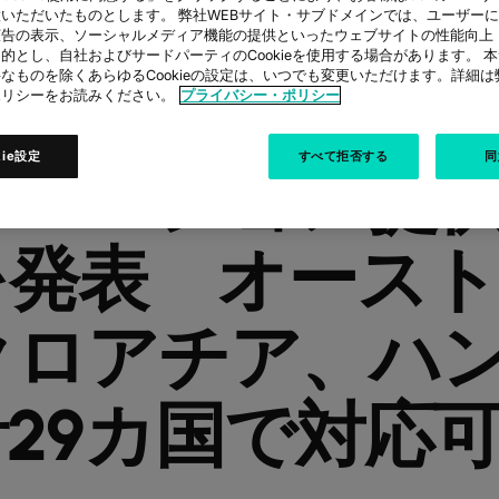
いただいたものとします。 弊社WEBサイト・サブドメインでは、ユーザー
広告の表示、ソーシャルメディア機能の提供といったウェブサイトの性能向上
的とし、自社およびサードパーティのCookieを使用する場合があります。 
なものを除くあらゆるCookieの設定は、いつでも変更いただけます。詳細
外展開を図るグロ
ポリシーをお読みください。
プライバシー・ポリシー
kie設定
すべて拒否する
同
リューション提
を発表 オース
クロアチア、ハ
29カ国で対応