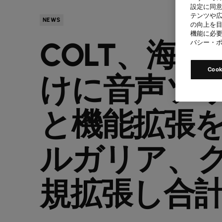
設定に同意
テンツや
NEWS
の向上を目
機能に必要
COLT、海
バシー・
Coo
けに音声ソ
と機能拡張
ルガリア、
規拡張し合計