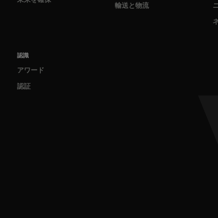
輸送と物流
認識
アワード
認証