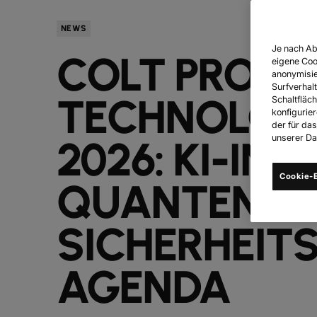
NEWS
Je nach Ab
COLT PROGN
eigene Coo
anonymisie
Surfverhalt
TECHNOLOGI
Schaltfläch
konfigurie
der für da
2026: KI-INF
unserer Dat
Cookie-E
QUANTENBA
SICHERHEIT
AGENDA