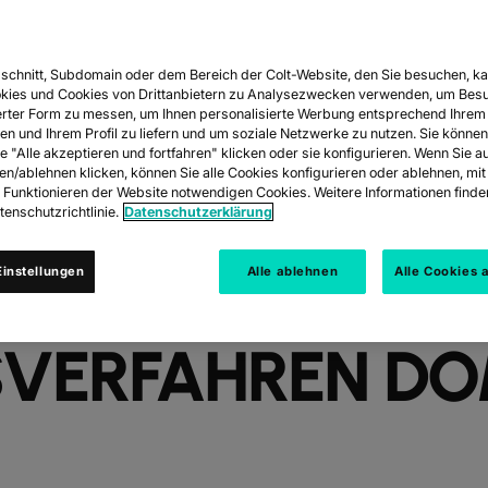
schnitt, Subdomain oder dem Bereich der Colt-Website, den Sie besuchen, ka
OSTIZIERT
kies und Cookies von Drittanbietern zu Analysezwecken verwenden, um Besu
rter Form zu messen, um Ihnen personalisierte Werbung entsprechend Ihrem
en und Ihrem Profil zu liefern und um soziale Netzwerke zu nutzen. Sie können
EPRIORITÄTEN D
e "Alle akzeptieren und fortfahren" klicken oder sie konfigurieren. Wenn Sie a
ren/ablehnen klicken, können Sie alle Cookies konfigurieren oder ablehnen, m
s Funktionieren der Website notwendigen Cookies. Weitere Informationen finden
ERENZ, NAAS 2.
enschutzrichtlinie.
Datenschutzerklärung
instellungen
Alle ablehnen
Alle Cookies 
SIERTE
SVERFAHREN DOM