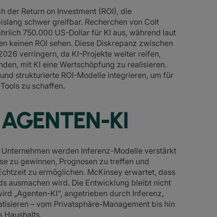
h der Return on Investment (ROI), die
islang schwer greifbar. Recherchen von Colt
ährlich 750.000 US-Dollar für KI aus, während laut
ten keinen ROI sehen. Diese Diskrepanz zwischen
26 verringern, da KI-Projekte weiter reifen,
en, mit KI eine Wertschöpfung zu realisieren.
d strukturierte ROI-Modelle integrieren, um für
Tools zu schaffen.
 AGENTEN-KI
m: Unternehmen werden Inferenz-Modelle verstärkt
sse zu gewinnen, Prognosen zu treffen und
Echtzeit zu ermöglichen. McKinsey erwartet, dass
ds ausmachen wird. Die Entwicklung bleibt nicht
ird „Agenten-KI“, angetrieben durch Inferenz,
atisieren – vom Privatsphäre-Management bis hin
s Haushalts.