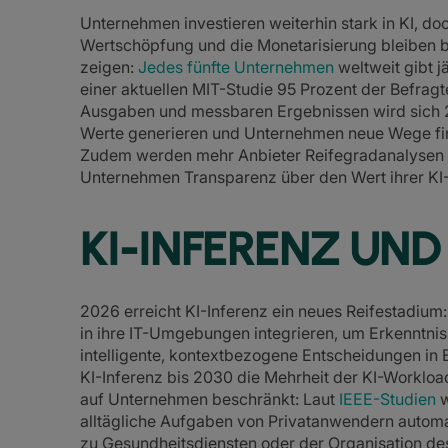
Unternehmen investieren weiterhin stark in KI, doc
Wertschöpfung und die Monetarisierung bleiben b
zeigen:
Jedes fünfte Unternehmen
weltweit gibt j
einer aktuellen MIT-Studie 95 Prozent der Befrag
Ausgaben und messbaren Ergebnissen wird sich 20
Werte generieren und Unternehmen neue Wege find
Zudem werden mehr Anbieter Reifegradanalysen un
Unternehmen Transparenz über den Wert ihrer KI-
KI-INFERENZ UND
2026 erreicht KI-Inferenz ein neues Reifestadiu
in ihre IT-Umgebungen integrieren, um Erkenntni
intelligente, kontextbezogene Entscheidungen in 
KI-Inferenz bis 2030 die Mehrheit der KI-Workloa
auf Unternehmen beschränkt: Laut
IEEE-Studien
w
alltägliche Aufgaben von Privatanwendern autom
zu Gesundheitsdiensten oder der Organisation de