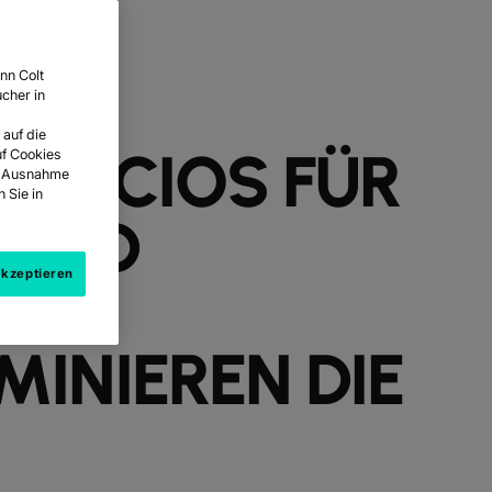
nn Colt
cher in
 auf die
ER CIOS FÜR
uf Cookies
it Ausnahme
 Sie in
0 UND
akzeptieren
INIEREN DIE