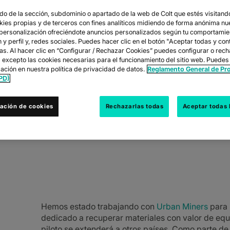
o de la sección, subdominio o apartado de la web de Colt que estés visitando
okies propias y de terceros con fines analíticos midiendo de forma anónima nu
 personalización ofreciéndote anuncios personalizados según tu comportamie
A SU PROYECTO 
y perfil y, redes sociales. Puedes hacer clic en el botón "Aceptar todas y con
las. Al hacer clic en “Configurar / Rechazar Cookies” puedes configurar o rec
s excepto las cookies necesarias para el funcionamiento del sitio web. Puedes
DE METALES
ación en nuestra política de privacidad de datos.
Reglamento General de Pr
PD)
ación de cookies
Rechazarlas todas
Aceptar todas 
n Miners para llevar a cabo un proyecto p
quipos viejos. Gracias a su gran éxito, el
Hemos estado trabajando con
Urban Miners
para 
dedicado a recuperar materiales con valor de equi
piloto se extenderá a otros países. Como parte de