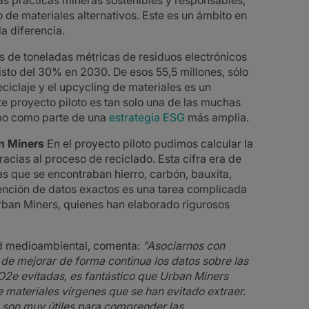
as prácticas mineras sostenibles y responsables,
o de materiales alternativos. Este es un ámbito en
a diferencia.
s de toneladas métricas de residuos electrónicos
sto del 30% en 2030. De esos 55,5 millones, sólo
ciclaje y el upcycling de materiales es un
e proyecto piloto es tan solo una de las muchas
abo como parte de una
estrategia ESG
más amplia.
n Miners
En el proyecto piloto pudimos calcular la
acias al proceso de reciclado. Esta cifra era de
s que se encontraban hierro, carbón, bauxita,
tención de datos exactos es una tarea complicada
Urban Miners, quienes han elaborado rigurosos
dad medioambiental, comenta:
"Asociarnos con
de mejorar de forma continua los datos sobre las
O2e evitadas, es fantástico que Urban Miners
 materiales vírgenes que se han evitado extraer.
ro son muy útiles para comprender las