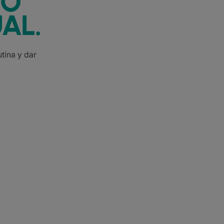
IO
AL.
tina y dar