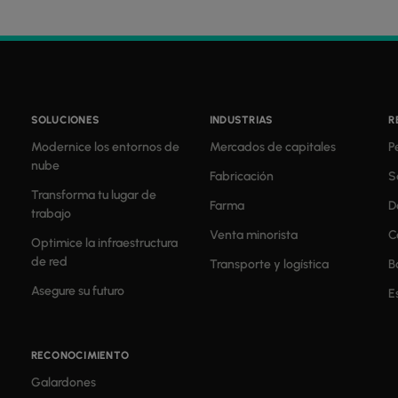
SOLUCIONES
INDUSTRIAS
R
Modernice los entornos de
Mercados de capitales
P
nube
Fabricación
S
Transforma tu lugar de
Farma
D
trabajo
Venta minorista
C
Optimice la infraestructura
de red
Transporte y logística
B
Asegure su futuro
E
RECONOCIMIENTO
Galardones