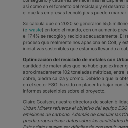
conseguirlo y cada vez se hace más hincapié en l
así como en el fomento del reciclaje y el desarroll
el que las empresas tecnológicas pueden marcar l
Se calcula que en 2020 se generaron 55,5 millone
(
e-waste
) en todo el mundo, con un aumento previ
el 17,4% se recogió y recicló adecuadamente. El re
proceso que realmente nos apasiona en Colt, y est
iniciativas sostenibles que estamos llevando a c
Optimización del reciclado de metales con Urba
cantidad de materiales que no hubo que extraer gr
aproximadamente 102 toneladas métricas, entre la
cobre, piedra caliza y cromo. Debido a que la ob
en el sector ESG, ha sido un placer trabajar con 
informes sostenibles sobre el proyecto.
Claire Coulson, nuestra directora de sostenibili
Urban Miners refuerza el objetivo del equipo ESG 
emisiones de carbono. Además de calcular las tC
pueda proporcionar datos sobre las cantidades de
Estos datos suelen ser difíciles de conseguir, pe