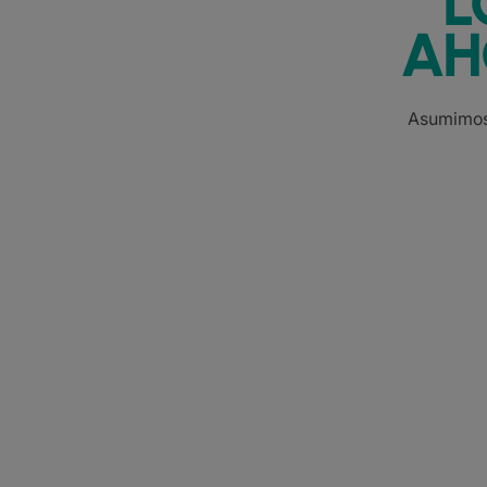
L
AH
Asumimos 