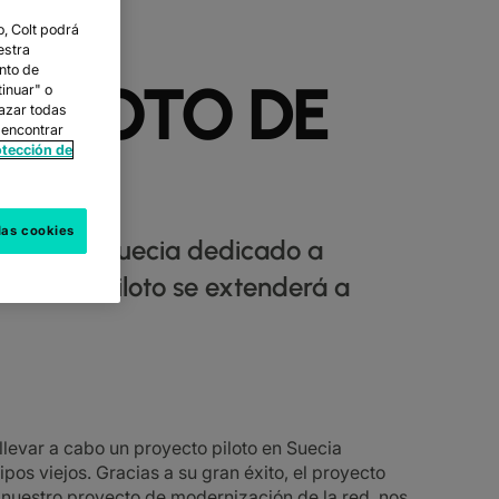
, Colt podrá
estra
nto de
PILOTO DE
tinuar" o
hazar todas
 encontrar
otección de
las cookies
iloto en Suecia dedicado a
 proyecto piloto se extenderá a
llevar a cabo un proyecto piloto en Suecia
pos viejos. Gracias a su gran éxito, el proyecto
 nuestro proyecto de modernización de la red, nos