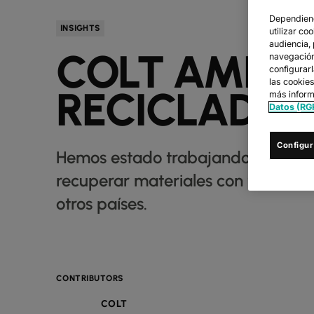
Dependiend
INSIGHTS
utilizar co
audiencia,
COLT AMPLÍ
navegación 
configurar
las cookie
RECICLADO 
más inform
Datos (RG
Configur
Hemos estado trabajando con Urba
recuperar materiales con valor de e
otros países.
CONTRIBUTORS
COLT