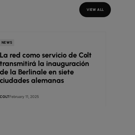
VIEW ALL
NEWS
NEWS
La red como servicio de Colt
Colt
transmitirá la inauguración
ampl
de la Berlinale en siete
plat
ciudades alemanas
as S
de c
ubic
February 11, 2025
Jan
COLT
COLT