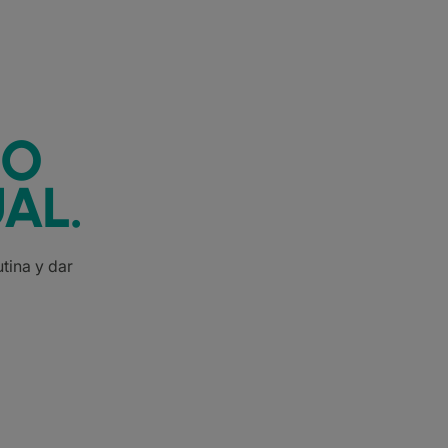
IO
AL.
tina y dar