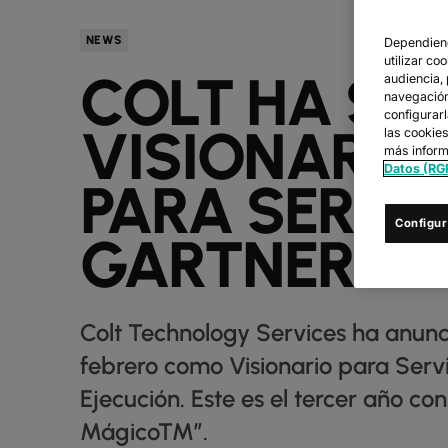
NEWS
Dependiend
utilizar co
COLT HA SI
audiencia,
navegación 
configurar
VISIONARIO
las cookie
más inform
Datos (RG
PARA SERVIC
Configur
GARTNER 20
Colt Technology Services ha anunc
febrero como Visionario para Serv
Ejecución. Este es el tercer año c
Mágico™”.