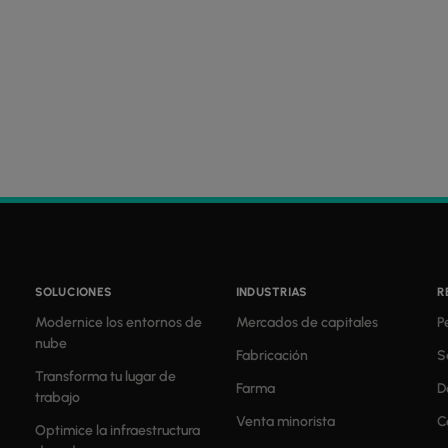
SOLUCIONES
INDUSTRIAS
R
Modernice los entornos de
Mercados de capitales
P
nube
Fabricación
S
Transforma tu lugar de
Farma
D
trabajo
Venta minorista
C
Optimice la infraestructura