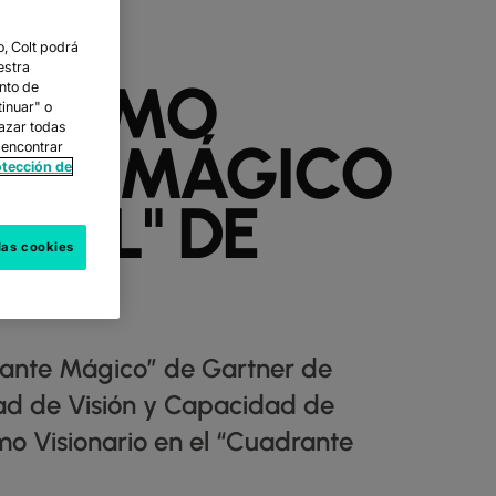
, Colt podrá
estra
O COMO
nto de
tinuar" o
hazar todas
ANTE MÁGICO
 encontrar
otección de
OBAL" DE
las cookies
drante Mágico” de Gartner de
dad de Visión y Capacidad de
mo Visionario en el “Cuadrante