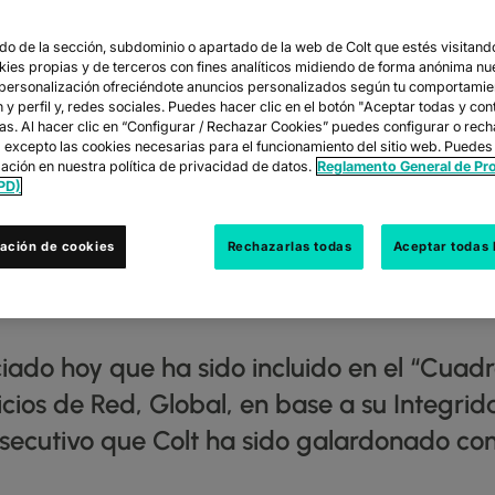
o de la sección, subdominio o apartado de la web de Colt que estés visitando
okies propias y de terceros con fines analíticos midiendo de forma anónima nu
DO RECONOCID
 personalización ofreciéndote anuncios personalizados según tu comportamie
y perfil y, redes sociales. Puedes hacer clic en el botón "Aceptar todas y con
las. Al hacer clic en “Configurar / Rechazar Cookies” puedes configurar o rec
 EN EL "CUADR
s excepto las cookies necesarias para el funcionamiento del sitio web. Puedes
ación en nuestra política de privacidad de datos.
Reglamento General de Pr
PD)
IOS DE RED, GL
ación de cookies
Rechazarlas todas
Aceptar todas 
22
iado hoy que ha sido incluido en el “Cua
icios de Red, Global, en base a su Integri
onsecutivo que Colt ha sido galardonado co