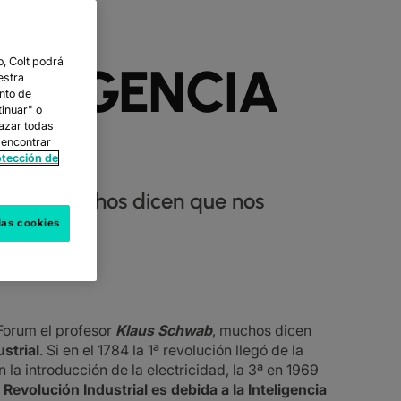
, Colt podrá
TELIGENCIA
estra
nto de
tinuar" o
S
hazar todas
 encontrar
otección de
hwab, muchos dicen que nos
las cookies
Forum el profesor
Klaus Schwab
, muchos dicen
strial
. Si en el 1784 la 1ª revolución llegó de la
 la introducción de la electricidad, la 3ª en 1969
 Revolución Industrial es debida a la Inteligencia