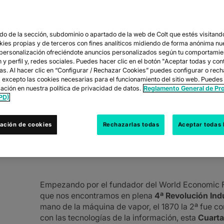
o de la sección, subdominio o apartado de la web de Colt que estés visitando
CIÓN DE LA IN
okies propias y de terceros con fines analíticos midiendo de forma anónima nu
 personalización ofreciéndote anuncios personalizados según tu comportamie
y perfil y, redes sociales. Puedes hacer clic en el botón "Aceptar todas y con
EN LAS EMPRESA
las. Al hacer clic en “Configurar / Rechazar Cookies” puedes configurar o rec
s excepto las cookies necesarias para el funcionamiento del sitio web. Puedes
ación en nuestra política de privacidad de datos.
Reglamento General de Pr
PD)
rld Economic Forum el profesor Klaus Sc
ación de cookies
Rechazarlas todas
Aceptar todas 
 Industrial.
Empezando por el fundador del World Economic 
que nos encontramos en plena
4ª Revolución Indu
mano de la máquina de vapor, el 1870 la 2ª fue con
con las tecnologías de la información, esta
Cuarta