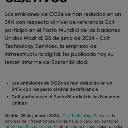
FICHAS TÉCNICAS
docs
NUESTROS CLIENTES DIGITALES
FABRICACIÓN
factory
DESCUBRIR
IP TRÁNSITO
globe_book
MINORISTA
shoppingmode
Las emisiones de CO2e se han reducido en un
BOLETINES INFORMATIVOS
podcasts
MAPA DE RED
map
FARMACÉUTICO
pill
ETHERNET
34% con respecto al nivel de referencia Colt
MERCADOS DE CAPITALES
monitor
ESTADO DE LA RED
network_check
FICHAS TÉCNICAS
Docs
MINORISTA
shoppingmode
participa en el Pacto Mundial de las Naciones
DEDICATED CLOUD ACCESS
COMERCIO MAYORISTA
3p
Unidas Madrid, 25 de junio de 2024.- Colt
NUESTROS PARTNERS
handshake
DEFENSA
castle
NETWORK AS A SERVICE
Technology Services, la empresa de
MERCADOS DE CAPITALES
account_balance
REDES DE ÁREA AMPLIA
TRANSPORTE Y LOGÍSTICA
delivery_truck_speed
infraestructura digital, ha publicado hoy su
VPN IP
WHOLESALE Y HYPERSCALERS
warehouse
tercer Informe de Sostenibilidad.
SOLUCIONES CPE
SD-WAN + SASE
Las emisiones de CO2e se han reducido en un
34% con respecto al nivel de referencia
LAN + LAN INALÁMBRICA
Colt participa en el Pacto Mundial de las Naciones
Unidas
TODOS LOS SERVICIOS DE RED
Madrid, 25 de junio de 2024.-
Colt Technology Services
, la
empresa de infraestructura digital, ha publicado hoy su tercer
Informe de Sostenibilidad
. El informe hace un seguimiento de los