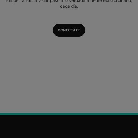
romper la rutina y dar paso a lo verdaderamente extraordinario,
cada día.
CONÉCTATE