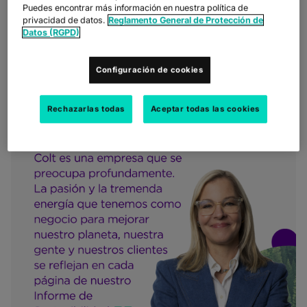
Puedes encontrar más información en nuestra política de
mejorar nuestro planeta, nuestra gente y nuestros clientes se
privacidad de datos.
Reglamento General de Protección de
puede ver en cada página, cada métrica y cada paso hacia
Datos (RGPD)
nuestro objetivo de llegar a cero emisiones netas de gases de
efecto invernadero en 2045. Estoy increíblemente orgullosa de
los progresos que estamos haciendo para construir un mundo
Configuración de cookies
mejor"
, afirma
Keri Gilder, CEO de Colt Technology Services.
Rechazarlas todas
Aceptar todas las cookies