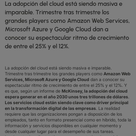
FICHAS TÉCNICAS
docs
La adopción del cloud está siendo masiva e
NUESTROS CLIENTES DIGITALES
FABRICACIÓN
factory
DESCUBRIR
IP TRÁNSITO
globe_book
imparable. Trimestre tras trimestre los
MINORISTA
shoppingmode
BOLETINES INFORMATIVOS
podcasts
MAPA DE RED
map
FARMACÉUTICO
pill
grandes players como Amazon Web Services,
ETHERNET
MERCADOS DE CAPITALES
monitor
ESTADO DE LA RED
network_check
FICHAS TÉCNICAS
Microsoft Azure y Google Cloud dan a
Docs
MINORISTA
shoppingmode
DEDICATED CLOUD ACCESS
conocer su espectacular ritmo de crecimiento
COMERCIO MAYORISTA
3p
NUESTROS PARTNERS
handshake
DEFENSA
castle
NETWORK AS A SERVICE
de entre el 25% y el 12%.
MERCADOS DE CAPITALES
account_balance
REDES DE ÁREA AMPLIA
TRANSPORTE Y LOGÍSTICA
delivery_truck_speed
VPN IP
WHOLESALE Y HYPERSCALERS
warehouse
La adopción del cloud está siendo masiva e imparable.
Trimestre tras trimestre los grandes players como
Amazon Web
SOLUCIONES CPE
Services, Microsoft Azure y Google Cloud
dan a conocer su
espectacular ritmo de crecimiento de entre el 25% y el 12%. Y
SD-WAN + SASE
es que, según un informe de
McKinsey, la adopción del cloud
espera generar en el año 2030 unos tres trillones de dólares
.
LAN + LAN INALÁMBRICA
Los servicios cloud están siendo clave como driver principal
en la transformación digital de las empresas
. La realidad
TODOS LOS SERVICIOS DE RED
requiere que las organizaciones pongan a disposición de los
empleados, tanto en formato presencial como en híbrido, toda la
información y servicios disponibles en cualquier momento y
desde cualquier lugar para el desempeño de sus tareas.