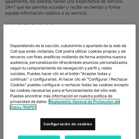
Igualmente, los clientes tienen una expectativa de servicio
24x7 que les permita acceder y recibir en tiempo y forma
aquella información relativa a su servicio.
HISTORIA
Para ver el origen de la
computación en la nube o
Cloud
Dependiendo de la sección, subdominio o apartado de la web de
computing
nos tenemos que remontar al año 1961, cuando el
Colt que estés visitando, Colt podrá utilizar cookies propias y de
profesor John McCarthy sugirió que la computación podría
terceros con fines analíticos midiendo de forma anónima nuestra
venderse como una utility. Luego, en 1967, IBM virtualizó el
audiencia, personalización ofreciéndote anuncios personalizados
sistema operativo permitiendo a múltiples usuarios compartir un
según tu comportamiento de navegación y perfil y, redes
mismo recurso en el tiempo. Pero no fue hasta 1967 que se
sociales. Puedes hacer clic en el botón "Aceptar todas y
desarrolló ARPANET, que sirvió como precursor de Internet. Las
continuar" o configurarlas. Al hacer clic en “Configurar / Rechazar
primeras apariciones del término
Cloud computing
se
Cookies” puedes configurar o rechazar todas las cookies excepto
encuentran en documentos internos de Compaq, en
las cookies necesarias para el funcionamiento del sitio web.
documentos de una spin-off de Apple denominada General
Puedes encontrar más información en nuestra política de
Magic, y en un artículo público de 1997 de Rammath Chellapa.
privacidad de datos.
Reglamento General de Protección de
No fue hasta finales del siglo XX que se fundaron empresas
Datos (RGPD)
como VMware, Rackspace o Salesforce. Pero fue en el 2003
cuando Amazon Web Services lanzó el Cloud público. Luego, en
2005, se fundó Softlayer, adquirido después por IBM Cloud. En
Configuración de cookies
2009 se fundó Alibaba Cloud. Y en 2010 se lanzaron tanto
Microsoft Azure como Google Cloud, aunque Google ya había