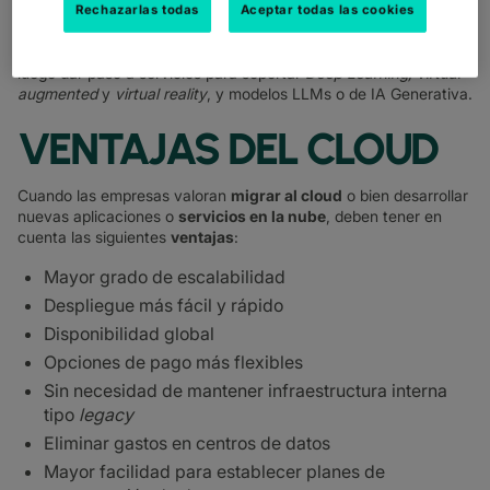
lanzado en 2004 Gmail y en 2006 Google Docs. En la segunda
Rechazarlas todas
Aceptar todas las cookies
década del siglo XXI aparecieron los conceptos de
Cloud
híbrido, DevOps, containers, IoT, microservices y NetOps,
para
luego dar paso a servicios para soportar
Deep Learning, virtual
augmented
y
virtual reality
, y modelos LLMs o de IA Generativa.
VENTAJAS DEL CLOUD
Cuando las empresas valoran
migrar al cloud
o bien desarrollar
nuevas aplicaciones o
servicios en la nube
, deben tener en
cuenta las siguientes
ventajas
:
Mayor grado de escalabilidad
Despliegue más fácil y rápido
Disponibilidad global
Opciones de pago más flexibles
Sin necesidad de mantener infraestructura interna
tipo
legacy
Eliminar gastos en centros de datos
Mayor facilidad para establecer planes de