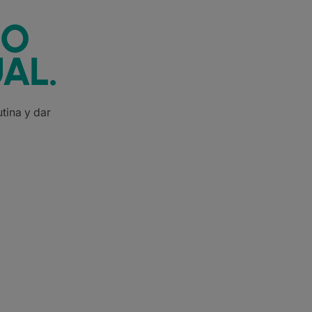
IO
AL.
tina y dar