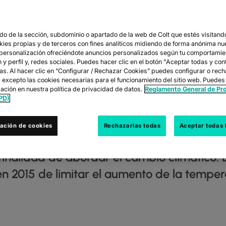
o de la sección, subdominio o apartado de la web de Colt que estés visitando
 POR EL PANO
okies propias y de terceros con fines analíticos midiendo de forma anónima nu
 personalización ofreciéndote anuncios personalizados según tu comportamie
y perfil y, redes sociales. Puedes hacer clic en el botón "Aceptar todas y con
L: REPERCUSION
las. Al hacer clic en “Configurar / Rechazar Cookies” puedes configurar o rec
s excepto las cookies necesarias para el funcionamiento del sitio web. Puedes
ación en nuestra política de privacidad de datos.
Reglamento General de Pr
QUE SIGNIFICA 
PD)
ación de cookies
Rechazarlas todas
Aceptar todas 
las Naciones Unidas sobre el clima, come
finalidad de abordar el cambio climático. 
n 2015 de limitar el aumento de la tempera