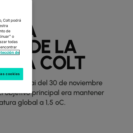
, Colt podrá
RAMA
estra
nto de
tinuar" o
ES DE LA
hazar todas
 encontrar
otección de
PARA COLT
las cookies
nzó en Dubai del 30 de noviembre
El objetivo principal era mantener
tura global a 1,5 ºC.