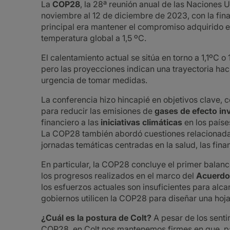
La
COP28
, la 28ª reunión anual de las Naciones 
noviembre al 12 de diciembre de 2023, con la fin
principal era mantener el compromiso adquirido en
temperatura global a 1,5 ºC.
El calentamiento actual se sitúa en torno a 1,1ºC 
pero las proyecciones indican una trayectoria ha
urgencia de tomar medidas.
La conferencia hizo hincapié en objetivos clave, 
para reducir las emisiones de
gases de efecto in
financiero a las
iniciativas climáticas
en los paíse
La COP28 también abordó cuestiones relacionadas
jornadas temáticas centradas en la salud, las finan
En particular, la COP28 concluye el primer balan
los progresos realizados en el marco del
Acuerdo 
los esfuerzos actuales son insuficientes para alca
gobiernos utilicen la COP28 para diseñar una hoja 
¿Cuál es la postura de Colt?
A pesar de los sent
COP28, en Colt nos mantenemos firmes en que, par