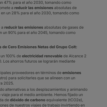
n un 47% para el año 2030, tomando como
romete a
reducir las emisiones
absolutas de
 3 en un 28% para el año 2030, tomando como
e a
reducir las emisiones
absolutas de gases de
3 en un 90% para el año 2045, tomando como
vos de Cero Emisiones Netas del Grupo Colt:
 un 100% de
electricidad renovable
de Alcance 2
0. Los ahorros futuros se lograrán mediante
ipales proveedores en términos de
emisiones
ro) para solicitarles que se alineen con un
a 2025.
o alternativas a los desplazamientos y animando
 viaje para el medio ambiente. Hemos fijado un
ada de
dióxido de carbono
equivalente (tCO2e),
nes de nuestros viajes de trabajo invirtiendo en