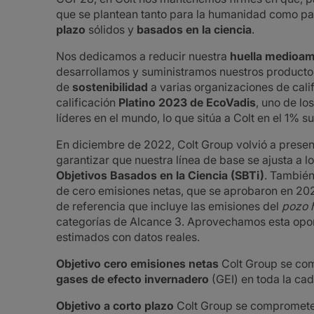
que se plantean tanto para la humanidad como pa
plazo
sólidos y
basados en la ciencia
.
Nos dedicamos a reducir nuestra
huella medioam
desarrollamos y suministramos nuestros productos
de
sostenibilidad
a varias organizaciones de cali
calificación
Platino 2023 de EcoVadis
, uno de lo
líderes en el mundo, lo que sitúa a Colt en el 1% s
En diciembre de 2022, Colt Group volvió a present
garantizar que nuestra línea de base se ajusta a lo
Objetivos Basados en la Ciencia (SBTi)
. También
de cero emisiones netas, que se aprobaron en 202
de referencia que incluye las emisiones del
pozo h
categorías de Alcance 3. Aprovechamos esta opor
estimados con datos reales.
Objetivo cero emisiones netas
Colt Group se co
gases de efecto invernadero
(GEI) en toda la cad
Objetivo a corto plazo
Colt Group se compromet