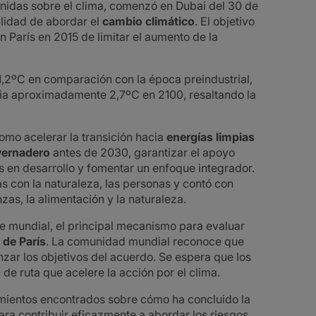
Unidas sobre el clima, comenzó en Dubai del 30 de
alidad de abordar el
cambio climático
. El objetivo
 París en 2015 de limitar el aumento de la
o 1,2ºC en comparación con la época preindustrial,
cia aproximadamente 2,7ºC en 2100, resaltando la
como acelerar la transición hacia
energías limpias
vernadero
antes de 2030, garantizar el apoyo
s en desarrollo y fomentar un enfoque integrador.
 con la naturaleza, las personas y contó con
zas, la alimentación y la naturaleza.
ce mundial, el principal mecanismo para evaluar
de París
. La comunidad mundial reconoce que
nzar los objetivos del acuerdo. Se espera que los
de ruta que acelere la acción por el clima.
imientos encontrados sobre cómo ha concluido la
a contribuir eficazmente a abordar los riesgos