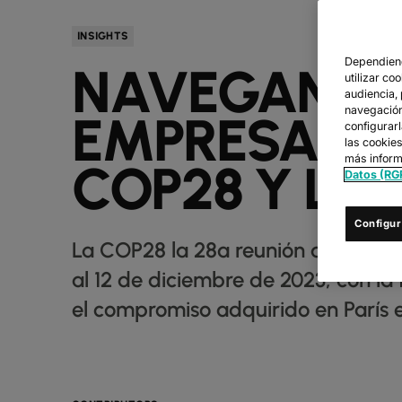
INSIGHTS
Dependiend
NAVEGANDO
utilizar co
audiencia,
navegación 
EMPRESARIA
configurar
las cookie
más inform
COP28 Y LO 
Datos (RG
Configur
La COP28 la 28ª reunión anual de 
al 12 de diciembre de 2023, con la 
el compromiso adquirido en París e