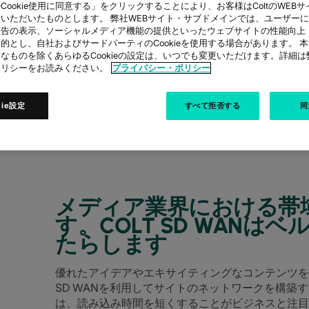
Cookie使用に同意する」をクリックすることにより、お客様はColtのWEBサイト
いただいたものとします。 弊社WEBサイト・サブドメインでは、ユーザー
広告の表示、ソーシャルメディア機能の提供といったウェブサイトの性能向上
的とし、自社およびサードパーティのCookieを使用する場合があります。 
NN
なものを除くあらゆるCookieの設定は、いつでも変更いただけます。詳細
ポリシーをお読みください。
プライバシー・ポリシー
kie設定
すべて拒否する
同
グローバルメディア企業
メディア業界における帯
す。COLT SD WAN
たらします
優れたアイデアやエキサイティングなコンテンツをより早
SD WANを利用してサイトのネットワークを構築
は、読み込み時間を短くすることがビジネスと注目