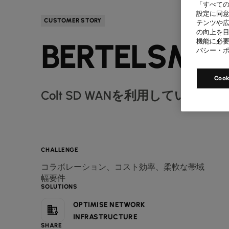
「すべての
設定に同意
CUSTOMER STORY
テンツや
の向上を目
BERTELSMA
機能に必要
バシー・
Coo
Colt SD WANを利用している
CHALLENGE
コラボレーション、コスト効率、柔軟な帯域
幅要件
SOLUTIONS
OPTIMISE NETWORK
INFRASTRUCTURE
SHARE