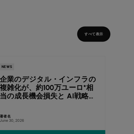
すべて表示
NEWS
NEWS
企業のデジタル・インフラの
Co
複雑化が、約100万ユーロ*相
ート
当の成長機会損失と AI戦略停
に向
滞を招く ― Colt調査
を報
著者名
著者名
June 30, 2026
July 7, 2