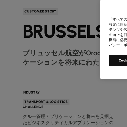
CUSTOMER STORY
「すべての
BRUSSELS AI
設定に同意
テンツや
の向上を目
機能に必要
バシー・
ブリュッセル航空がOracle 
ケーションを将来にわたって使
Coo
INDUSTRY
TRANSPORT & LOGISTICS
CHALLENGE
クルー管理アプリケーションと将来を見据え
たビジネスクリティカルアプリケーションの