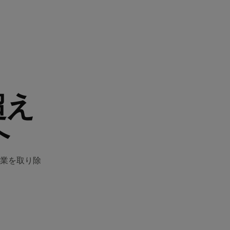
超え
へ
業を取り除