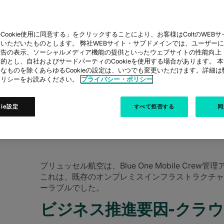
Cookie使用に同意する」をクリックすることにより、お客様はColtのWEBサイト
RLINES
いただいたものとします。 弊社WEBサイト・サブドメインでは、ユーザー
広告の表示、ソーシャルメディア機能の提供といったウェブサイトの性能向上
的とし、自社およびサードパーティのCookieを使用する場合があります。 
なものを除くあらゆるCookieの設定は、いつでも変更いただけます。詳細
ポリシーをお読みください。
プライバシー・ポリシー
Cloudに移行することで、どのようにコス
用できるようにしたか
kie設定
すべて拒否する
同
ブリュッセル航空は、Blue One Mobile Crew
これは、既存のオンプレミスインフラストラクチャ
ーラブルでした。
ビジネス推進要因-クラ