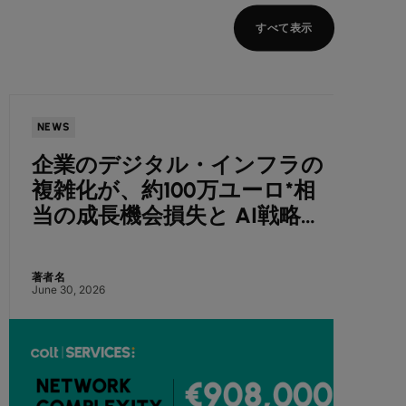
すべて表示
NEWS
NEWS
企業のデジタル・インフラの
Co
複雑化が、約100万ユーロ*相
ート
当の成長機会損失と AI戦略停
に向
滞を招く ― Colt調査
を報
著者名
著者名
June 30, 2026
July 7, 2