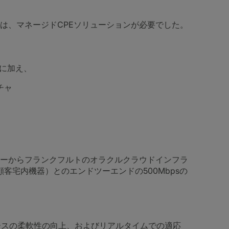
は、マネージドCPEソリューションが必要でした。
係に加え、
チャ
ーからフランクフルトのオラクルクラウドインフラ
PE（顧客宅内機器）とのエンドツーエンドの500Mbpsの
ソースの柔軟性の向上、およびリアルタイムでの適応